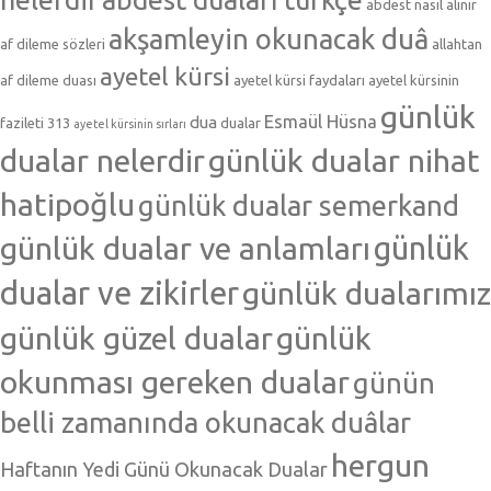
abdest nasıl alınır
akşamleyin okunacak duâ
af dileme sözleri
allahtan
ayetel kürsi
af dileme duası
ayetel kürsi faydaları
ayetel kürsinin
günlük
Esmaül Hüsna
dua
fazileti 313
dualar
ayetel kürsinin sırları
dualar nelerdir
günlük dualar nihat
hatipoğlu
günlük dualar semerkand
günlük dualar ve anlamları
günlük
dualar ve zikirler
günlük dualarımız
günlük güzel dualar
günlük
okunması gereken dualar
günün
belli zamanında okunacak duâlar
hergun
Haftanın Yedi Günü Okunacak Dualar