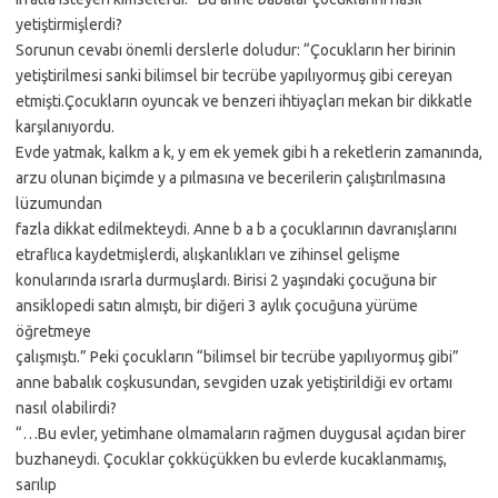
yetiştirmişlerdi?
Sorunun cevabı önemli derslerle doludur: “Çocukların her birinin
yetiştirilmesi sanki bilimsel bir tecrübe yapılıyormuş gibi cereyan
etmişti.Çocukların oyuncak ve benzeri ihtiyaçları mekan bir dikkatle
karşılanıyordu.
Evde yatmak, kalkm a k, y em ek yemek gibi h a reketlerin zamanında,
arzu olunan biçimde y a pılmasına ve becerilerin çalıştırılmasına
lüzumundan
fazla dikkat edilmekteydi. Anne b a b a çocuklarının davranışlarını
etraflıca kaydetmişlerdi, alışkanlıkları ve zihinsel gelişme
konularında ısrarla durmuşlardı. Birisi 2 yaşındaki çocuğuna bir
ansiklopedi satın almıştı, bir diğeri 3 aylık çocuğuna yürüme
öğretmeye
çalışmıştı.” Peki çocukların “bilimsel bir tecrübe yapılıyormuş gibi”
anne babalık coşkusundan, sevgiden uzak yetiştirildiği ev ortamı
nasıl olabilirdi?
“…Bu evler, yetimhane olmamaların rağmen duygusal açıdan birer
buzhaneydi. Çocuklar çokküçükken bu evlerde kucaklanmamış,
sarılıp