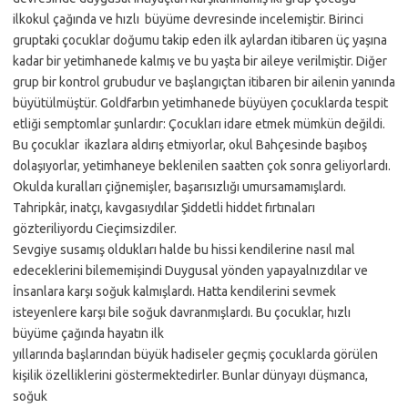
ilkokul çağında ve hızlı büyüme devresinde incelemiştir. Birinci
gruptaki çocuklar doğumu takip eden ilk aylardan itibaren üç yaşına
kadar bir yetimhanede kalmış ve bu yaşta bir aileye verilmiştir. Diğer
grup bir kontrol grubudur ve başlangıçtan itibaren bir ailenin yanında
büyütülmüştür. Goldfarbın yetimhanede büyüyen çocuklarda tespit
etliği semptomlar şunlardır: Çocukları idare etmek mümkün değildi.
Bu çocuklar ikazlara aldırış etmiyorlar, okul Bahçesinde başıboş
dolaşıyorlar, yetimhaneye beklenilen saatten çok sonra geliyorlardı.
Okulda kuralları çiğnemişler, başarısızlığı umursamamışlardı.
Tahripkâr, inatçı, kavgasıydılar Şiddetli hiddet fırtınaları
gözteriliyordu Cieçimsizdiler.
Sevgiye susamış oldukları halde bu hissi kendilerine nasıl mal
edeceklerini bilememişindi Duygusal yönden yapayalnızdılar ve
İnsanlara karşı soğuk kalmışlardı. Hatta kendilerini sevmek
isteyenlere karşı bile soğuk davranmışlardı. Bu çocuklar, hızlı
büyüme çağında hayatın ilk
yıllarında başlarından büyük hadiseler geçmiş çocuklarda görülen
kişilik özelliklerini göstermektedirler. Bunlar dünyayı düşmanca,
soğuk