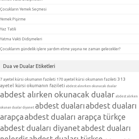
Çocukların Yemek Seçmesi
Yemek Pişirme
Yaz Tatili
Yatma Vakti Didişmeleri
Çocuklarım gündelik işlere yardım etme yaşına ne zaman gelecekler?
Dua ve Dualar Etiketleri
313
7 ayetel kürsi okumanın fazileti
170 ayetel kürsi okumanın fazileti
ayetel kürsi okumanın fazileti
abdest alınırken okunacak dualar
abdest alırken okunacak dualar
abdest alırken
abdest duaları
abdest duaları
okunan dualar diyanet
arapça
abdest duaları arapça türkçe
abdest duaları diyanet
abdest duaları
nelerdir
abdest duaları türkçe