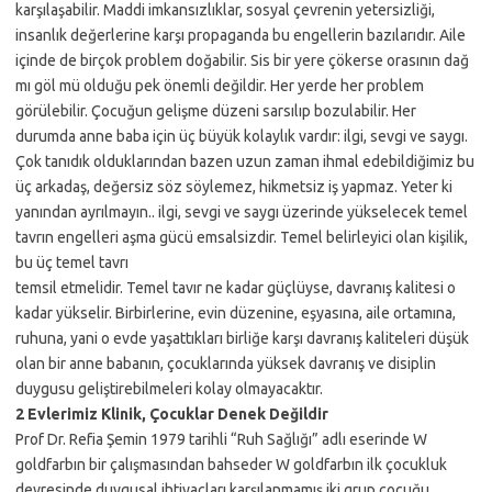
karşılaşabilir. Maddi imkansızlıklar, sosyal çevrenin yetersizliği,
insanlık değerlerine karşı propaganda bu engellerin bazılarıdır. Aile
içinde de birçok problem doğabilir. Sis bir yere çökerse orasının dağ
mı göl mü olduğu pek önemli değildir. Her yerde her problem
görülebilir. Çocuğun gelişme düzeni sarsılıp bozulabilir. Her
durumda anne baba için üç büyük kolaylık vardır: ilgi, sevgi ve saygı.
Çok tanıdık olduklarından bazen uzun zaman ihmal edebildiğimiz bu
üç arkadaş, değersiz söz söylemez, hikmetsiz iş yapmaz. Yeter ki
yanından ayrılmayın.. ilgi, sevgi ve saygı üzerinde yükselecek temel
tavrın engelleri aşma gücü emsalsizdir. Temel belirleyici olan kişilik,
bu üç temel tavrı
temsil etmelidir. Temel tavır ne kadar güçlüyse, davranış kalitesi o
kadar yükselir. Birbirlerine, evin düzenine, eşyasına, aile ortamına,
ruhuna, yani o evde yaşattıkları birliğe karşı davranış kaliteleri düşük
olan bir anne babanın, çocuklarında yüksek davranış ve disiplin
duygusu geliştirebilmeleri kolay olmayacaktır.
2 Evlerimiz Klinik, Çocuklar Denek Değildir
Prof Dr. Refia Şemin 1979 tarihli “Ruh Sağlığı” adlı eserinde W
goldfarbın bir çalışmasından bahseder W goldfarbın ilk çocukluk
devresinde duygusal ihtiyaçları karşılanmamış iki grup çocuğu