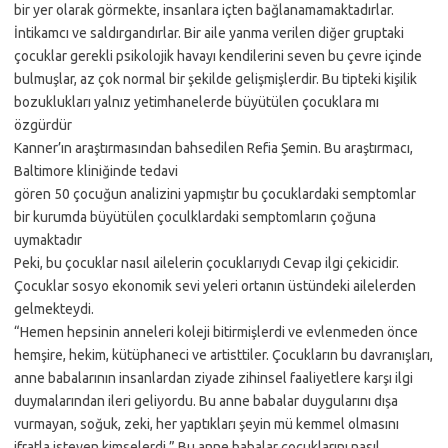
bir yer olarak görmekte, insanlara içten bağlanamamaktadırlar.
İntikamcı ve saldırgandırlar. Bir aile yanma verilen diğer gruptaki
çocuklar gerekli psikolojik havayı kendilerini seven bu çevre içinde
bulmuşlar, az çok normal bir şekilde gelişmişlerdir. Bu tipteki kişilik
bozuklukları yalnız yetimhanelerde büyütülen çocuklara mı
özgürdür
Kanner’ın araştırmasından bahsedilen Refia Şemin. Bu araştırmacı,
Baltimore kliniğinde tedavi
gören 50 çocuğun analizini yapmıştır bu çocuklardaki semptomlar
bir kurumda büyütülen çoculklardaki semptomların çoğuna
uymaktadır
Peki, bu çocuklar nasıl ailelerin çocuklarıydı Cevap ilgi çekicidir.
Çocuklar sosyo ekonomik sevi yeleri ortanın üstündeki ailelerden
gelmekteydi.
“Hemen hepsinin anneleri koleji bitirmişlerdi ve evlenmeden önce
hemşire, hekim, kütüphaneci ve artisttiler. Çocukların bu davranışları,
anne babalarının insanlardan ziyade zihinsel faaliyetlere karşı ilgi
duymalarından ileri geliyordu. Bu anne babalar duygularını dışa
vurmayan, soğuk, zeki, her yaptıkları şeyin mü kemmel olmasını
ifratla isteyen kimselerdi.” Bu anne babalar çocuklarını nasıl