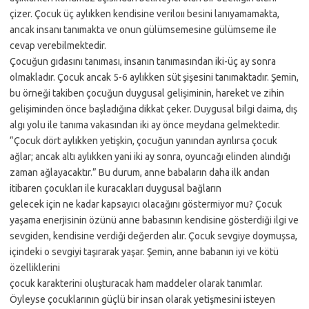
çizer. Çocuk üç aylıkken kendisine veriloıı besini lanıyamamakta,
ancak insanı tanımakta ve onun gülümsemesine gülümseme ile
cevap verebilmektedir.
Çocuğun gıdasını tanıması, insanın tanımasından iki-üç ay sonra
olmakladır. Çocuk ancak 5-6 aylıkken süt şişesini tanımaktadır. Şemin,
bu örneği takiben çocuğun duygusal gelişiminin, hareket ve zihin
gelişiminden önce başladığına dikkat çeker. Duygusal bilgi daima, dış
algı yolu ile tanıma vakasından iki ay önce meydana gelmektedir.
“Çocuk dört aylıkken yetişkin, çocuğun yanından ayrılırsa çocuk
ağlar; ancak altı aylıkken yani iki ay sonra, oyuncağı elinden alındığı
zaman ağlayacaktır.” Bu durum, anne babaların daha ilk andan
itibaren çocukları ile kuracakları duygusal bağların
gelecek için ne kadar kapsayıcı olacağını göstermiyor mu? Çocuk
yaşama enerjisinin özünü anne babasının kendisine gösterdiği ilgi ve
sevgiden, kendisine verdiği değerden alır. Çocuk sevgiye doymuşsa,
içindeki o sevgiyi taşırarak yaşar. Şemin, anne babanın iyi ve kötü
özelliklerini
çocuk karakterini oluşturacak ham maddeler olarak tanımlar.
Öyleyse çocuklarının güçlü bir insan olarak yetişmesini isteyen