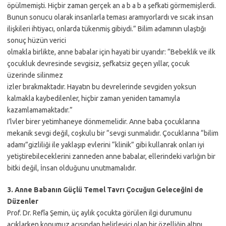
öpülmemişti. Hiçbir zaman gerçek an a b a b a şefkati görmemişlerdi.
Bunun sonucu olarak insanlarla teması aramıyorlardı ve sıcak insan
ilişkileri ihtiyacı, onlarda tükenmiş gibiydi.” Bilim adamının ulaştığı
sonuç hüzün verici
olmakla birlikte, anne babalar için hayati bir uyarıdır: “Bebeklik ve ilk
çocukluk devresinde sevgisiz, şefkatsiz geçen yıllar, çocuk
üzerinde silinmez
izler bırakmaktadır. Hayatın bu devrelerinde sevgiden yoksun
kalmakla kaybedilenler, hiçbir zaman yeniden tamamıyla
kazamlamamaktadır.”
I’lvler birer yetimhaneye dönmemelidir. Anne baba çocuklarına
mekanik sevgi değil, coşkulu bir “sevgi sunmalıdır. Çocuklarına “bilim
adamı”gizliliği ile yaklaşıp evlerini “klinik” gibi kullanrak onları iyi
yetiştirebileceklerini zanneden anne babalar, ellerindeki varlığın bir
bitki değil, İnsan olduğunu unutmamalıdır.
3. Anne Babanın Güçlü Temel Tavrı Çocuğun Geleceğini de
Düzenler
Prof. Dr. Refîa Şemin, üç aylık çocukta görülen ilgi durumunu
açıklarken konumuz açısından belirleyici olan bir özelliğin altını