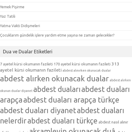
Yemek Pişirme
Yaz Tatili
Yatma Vakti Didişmeleri
Çocuklarım gündelik işlere yardım etme yaşına ne zaman gelecekler?
Dua ve Dualar Etiketleri
313
7 ayetel kürsi okumanın fazileti
170 ayetel kürsi okumanın fazileti
ayetel kürsi okumanın fazileti
abdest alınırken okunacak dualar
abdest alırken okunacak dualar
abdest alırken
abdest duaları
abdest duaları
okunan dualar diyanet
arapça
abdest duaları arapça türkçe
abdest duaları diyanet
abdest duaları
nelerdir
abdest duaları türkçe
abdest nasıl alınır
akşamleyin okunacak duâ