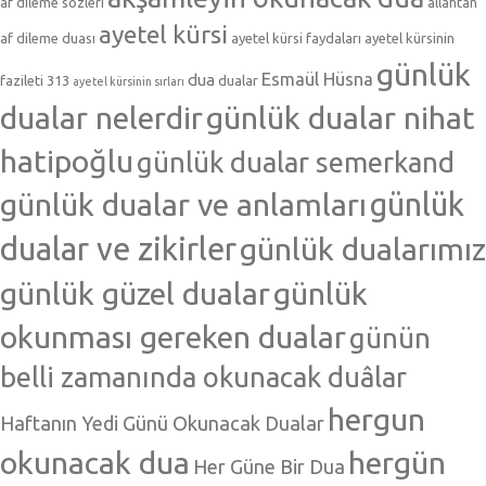
af dileme sözleri
allahtan
ayetel kürsi
af dileme duası
ayetel kürsi faydaları
ayetel kürsinin
günlük
Esmaül Hüsna
dua
fazileti 313
dualar
ayetel kürsinin sırları
dualar nelerdir
günlük dualar nihat
hatipoğlu
günlük dualar semerkand
günlük dualar ve anlamları
günlük
dualar ve zikirler
günlük dualarımız
günlük güzel dualar
günlük
okunması gereken dualar
günün
belli zamanında okunacak duâlar
hergun
Haftanın Yedi Günü Okunacak Dualar
okunacak dua
hergün
Her Güne Bir Dua