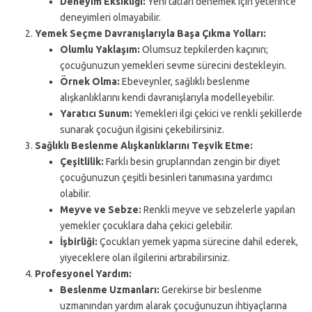
Deneyim Eksikliği:
Yeni tatları denemek için yeterince
deneyimleri olmayabilir.
Yemek Seçme Davranışlarıyla Başa Çıkma Yolları:
Olumlu Yaklaşım:
Olumsuz tepkilerden kaçının;
çocuğunuzun yemekleri sevme sürecini destekleyin.
Örnek Olma:
Ebeveynler, sağlıklı beslenme
alışkanlıklarını kendi davranışlarıyla modelleyebilir.
Yaratıcı Sunum:
Yemekleri ilgi çekici ve renkli şekillerde
sunarak çocuğun ilgisini çekebilirsiniz.
Sağlıklı Beslenme Alışkanlıklarını Teşvik Etme:
Çeşitlilik:
Farklı besin gruplarından zengin bir diyet
çocuğunuzun çeşitli besinleri tanımasına yardımcı
olabilir.
Meyve ve Sebze:
Renkli meyve ve sebzelerle yapılan
yemekler çocuklara daha çekici gelebilir.
İşbirliği:
Çocukları yemek yapma sürecine dahil ederek,
yiyeceklere olan ilgilerini artırabilirsiniz.
Profesyonel Yardım:
Beslenme Uzmanları:
Gerekirse bir beslenme
uzmanından yardım alarak çocuğunuzun ihtiyaçlarına