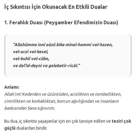
İç Sıkıntısı İçin Okunacak En Etkili Dualar
1. Ferahlık Duası (Peygamber Efendimizin Duası)
“Allahümme innî eûzü bike minel-hemmi vel-hazen,
vel-aczi vel-kesel,
vel-buhli vel-cübn,
ve dal‘id-deyni ve galebetir-ricâl.”
Anlamı:
Allah’ım! Kederden ve üzüntüden, acizlikten ve tembellikten,
cimrilikten ve korkaklıktan, borcun ağırlığından ve insanların
baskısından Sana sığınırım.
Bu dua, iç sıkıntısı yaşayanlar için en çok tavsiye edilen ve
tesiri çok
güçlü
dualardan biridir.