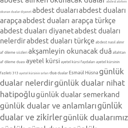
abdest alırken
abdest duaları
abdest duaları
okunan dualar diyanet
arapça
abdest duaları arapça türkçe
abdest duaları diyanet
abdest duaları
nelerdir
abdest duaları türkçe
abdest nasıl alınır
akşamleyin okunacak duâ
af dileme sözleri
allahtan
ayetel kürsi
af dileme duası
ayetel kürsi faydaları
ayetel kürsinin
günlük
Esmaül Hüsna
dua
fazileti 313
dualar
ayetel kürsinin sırları
dualar nelerdir
günlük dualar nihat
hatipoğlu
günlük dualar semerkand
günlük dualar ve anlamları
günlük
dualar ve zikirler
günlük dualarımız