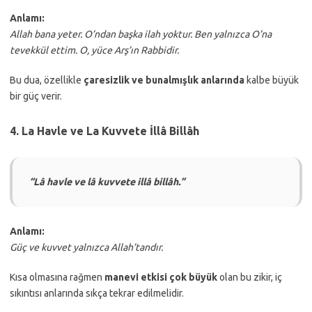
Anlamı:
Allah bana yeter. O’ndan başka ilah yoktur. Ben yalnızca O’na
tevekkül ettim. O, yüce Arş’ın Rabbidir.
Bu dua, özellikle
çaresizlik ve bunalmışlık anlarında
kalbe büyük
bir güç verir.
4. La Havle ve La Kuvvete İllâ Billâh
“Lâ havle ve lâ kuvvete illâ billâh.”
Anlamı:
Güç ve kuvvet yalnızca Allah’tandır.
Kısa olmasına rağmen
manevi etkisi çok büyük
olan bu zikir, iç
sıkıntısı anlarında sıkça tekrar edilmelidir.