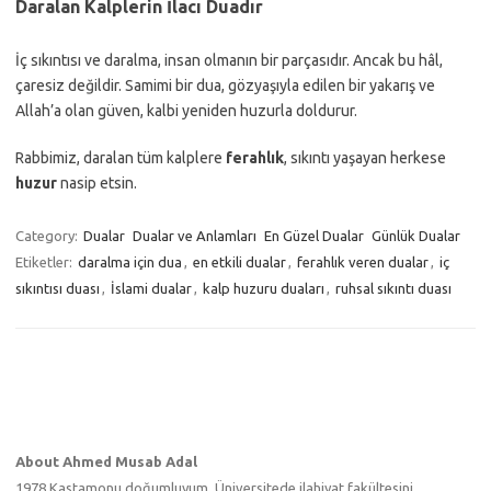
Daralan Kalplerin İlacı Duadır
İç sıkıntısı ve daralma, insan olmanın bir parçasıdır. Ancak bu hâl,
çaresiz değildir. Samimi bir dua, gözyaşıyla edilen bir yakarış ve
Allah’a olan güven, kalbi yeniden huzurla doldurur.
Rabbimiz, daralan tüm kalplere
ferahlık
, sıkıntı yaşayan herkese
huzur
nasip etsin.
Category:
Dualar
Dualar ve Anlamları
En Güzel Dualar
Günlük Dualar
Etiketler:
daralma için dua
,
en etkili dualar
,
ferahlık veren dualar
,
iç
sıkıntısı duası
,
İslami dualar
,
kalp huzuru duaları
,
ruhsal sıkıntı duası
About Ahmed Musab Adal
1978 Kastamonu doğumluyum. Üniversitede ilahiyat fakültesini