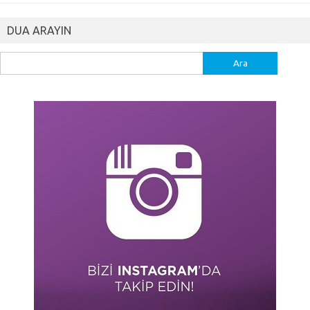
DUA ARAYIN
Arama: