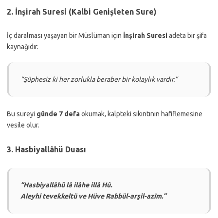
2. İnşirah Suresi (Kalbi Genişleten Sure)
İç daralması yaşayan bir Müslüman için
İnşirah Suresi
adeta bir şifa
kaynağıdır.
“Şüphesiz ki her zorlukla beraber bir kolaylık vardır.”
Bu sureyi
günde 7 defa
okumak, kalpteki sıkıntının hafiflemesine
vesile olur.
3. Hasbiyallâhü Duası
“Hasbiyallâhü lâ ilâhe illâ Hû.
Aleyhi tevekkeltü ve Hüve Rabbül-arşil-azîm.”