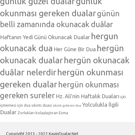
günlük güzel dualar
günlük
okunması gereken dualar
günün
belli zamanında okunacak duâlar
hergun
Haftanın Yedi Günü Okunacak Dualar
okunacak dua
hergün
Her Güne Bir Dua
okunacak dualar
hergün okunacak
duâlar nelerdir
hergün okunması
gereken dualar
hergün okunması
gereken sureler
Hz. Ali’nin Haftalık Duaları
içki
Yolculukla İlgili
içmemesi için dua
sıkıntı duası
sıkıntı gideren dua
Dualar
Zorlukları kolaylaştıran Esma
Copyright 2013 - 2022 KayipDualar.Net