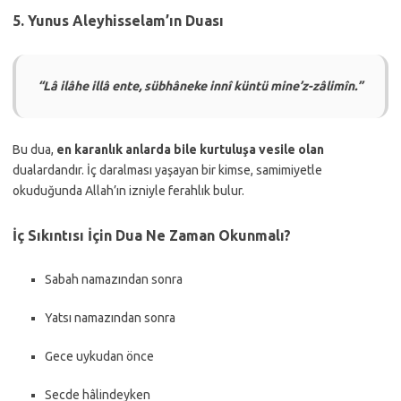
5. Yunus Aleyhisselam’ın Duası
“Lâ ilâhe illâ ente, sübhâneke innî küntü mine’z-zâlimîn.”
Bu dua,
en karanlık anlarda bile kurtuluşa vesile olan
dualardandır. İç daralması yaşayan bir kimse, samimiyetle
okuduğunda Allah’ın izniyle ferahlık bulur.
İç Sıkıntısı İçin Dua Ne Zaman Okunmalı?
Sabah namazından sonra
Yatsı namazından sonra
Gece uykudan önce
Secde hâlindeyken