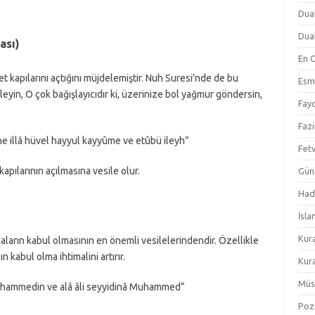
Dual
Dual
ası)
En 
t kapılarını açtığını müjdelemiştir. Nuh Suresi’nde de bu
Esm
leyin, O çok bağışlayıcıdır ki, üzerinize bol yağmur göndersin,
Fayd
Fazi
âhe illâ hüvel hayyul kayyûme ve etûbü ileyh”
Fetv
apılarının açılmasına vesile olur.
Gün
Hadi
İsla
Kur
ların kabul olmasının en önemli vesilelerindendir. Özellikle
 kabul olma ihtimalini artırır.
Kura
Müs
uhammedin ve alâ âli seyyidinâ Muhammed”
Pozi