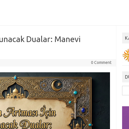
kunacak Dualar: Manevi
K
0 Comment
D
Ara