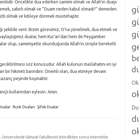
mlidir. Öncelikle dua ederken samimi olmak ve Allah’ın duayı
g
memek, sabırlı olmak ve “Duam neden kabul olmadı?” demeden
stli olmak ve kıbleye dönmek müstehaptır.
g
diği şekilde verir. Bizim görevimiz, O’na yönelmek, dua etmek ve
g
 paylaştığımız dualar, hem Kur’an’dan hem de Peygamber
ar olup, samimiyetle okunduğunda Allah’ın izniyle bereketli
g
b
geciktirilmesi söz konusudur. Allah kulunun maslahatını en iyi
d
lan bir hikmeti barındırır. Önemli olan, dua etmeye devam
kazanç peşinde koşmaktır.
Ok
o
zançlı kullarından eylesin. Amin.
Du
Dualar
Rızık Duaları
Şifalı Dualar
d
o
iversitede ilahiyat fakültesini bitirdikten sonra internette