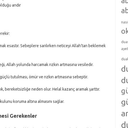
ab
olduğu andır
ab
nası
o
rekir:
dua
k esastır. Sebeplere sarılırken neticeyi Allah’tan beklemek
ayet
dua
ği, Allah yolunda harcamak rızkın artmasına vesiledir.
d
n güçlü tutulması, ömür ve rızkın artmasına sebeptir.
d
g
k, bereketsizliğe neden olur. Helal kazanç aramak şarttır.
g
 kulunu koruma altına almasını sağlar.
a
mesi Gerekenler
d