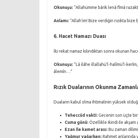
Okunuşu:
“Allahümme bârik lenâ fîmâ razakt
Anlamı:
“Allah’ım! Bize verdiğin rızıkta biz
6. Hacet Namazı Duası
İki rekat namaz kılındıktan sonra okunan hacet
Okunuşu:
“Lâ ilâhe illallahü’l-halîmü’l-kerîm,
âlemîn…”
Rızık Dualarının Okunma Zamanl
Duaların kabul olma ihtimalinin yüksek olduğ
Teheccüd vakti:
Gecenin son üçte bir
Cuma günü:
Özellikle ikindi ile akşam 
Ezan ile kamet arası:
Bu zaman dilimi
Yağmur yağarken:
Rahmet anlarında y