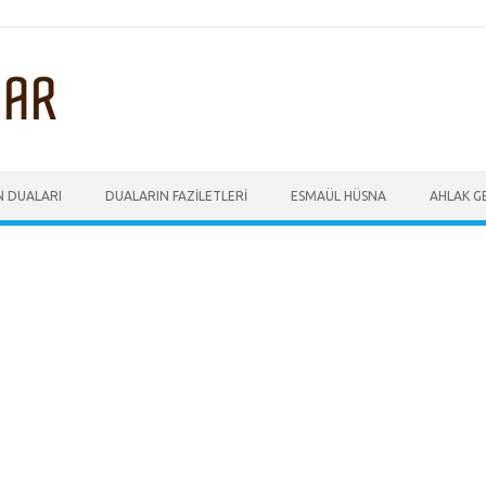
N DUALARI
DUALARIN FAZILETLERI
ESMAÜL HÜSNA
AHLAK GE