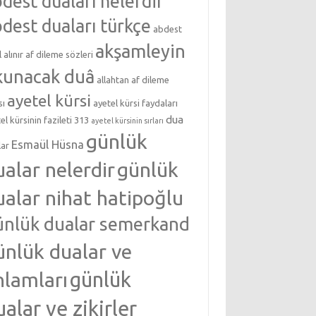
dest duaları nelerdir
dest duaları türkçe
abdest
akşamleyin
l alınır
af dileme sözleri
kunacak duâ
allahtan af dileme
ayetel kürsi
sı
ayetel kürsi faydaları
dua
el kürsinin fazileti 313
ayetel kürsinin sırları
günlük
Esmaül Hüsna
lar
ualar nelerdir
günlük
ualar nihat hatipoğlu
ünlük dualar semerkand
ünlük dualar ve
nlamları
günlük
ualar ve zikirler