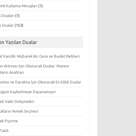
mli Kutlama Mesajları
(1)
k Duaları
(1)
lı Dualar
(153)
on Yazılan Dualar
t Kandili: Mübarek Bir Gece ve İbadet Rehberi
ın Artması İçin Okunacak Dualar: Manevi
ların Anahtarı
ıkıntısı ve Daralma İçin Okunacak En Etkili Dualar
uğum Kaybetmeye Dayanamıyor.
ek Vakti Didişmeleri
ukların Yemek Seçmesi
ek Pişirme
Tatili