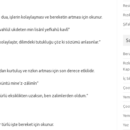
Resi
Rızı
dua, işlerin kolaylaşması ve bereketin artması için okunur.
Şifa
î vahlül ukdeten min lisânî yefkahû kavlî”
S
olaylaştır, dilimdeki tutukluğu çöz ki sözümü anlasınlar.”
Bera
Rızk
Kapı
an kurtuluş ve rızkın artması için son derece etkilidir.
İç S
 küntü mine’z-zâlimîn”
Çoc
ürlü eksiklikten uzaksın, ben zalimlerden oldum.”
Yem
Çoc
Yem
türlü işte bereket için okunur.
Yaz 