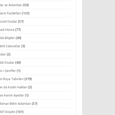
ar ve Anlamları
(50)
arın Faziletleri
(125)
Güzel Dualar
(57)
aül Hüsna
(77)
alı Bilgiler
(40)
letli Salavatlar
(3)
alar
(2)
lük Dualar
(40)
s-i Şerifler
(1)
mi Rüya Tabirleri
(379)
an da Kadın Hakları
(5)
nı Kerim Ayetler
(1)
lüman Bilim Adamları
(57)
tif Disiplin
(101)