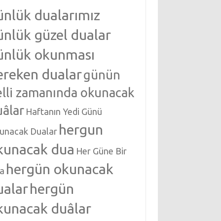
ünlük dualarımız
ünlük güzel dualar
ünlük okunması
ereken dualar
günün
elli zamanında okunacak
uâlar
Haftanın Yedi Günü
hergun
unacak Dualar
kunacak dua
Her Güne Bir
hergün okunacak
a
ualar
hergün
kunacak duâlar