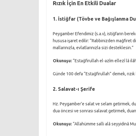
Rızık İçin En Etkili Dualar
1. İstiğfar (Tövbe ve Bağışlanma Du
Peygamber Efendimiz (s.a.v), istiğfarın bereke
hususa işaret edilir: “Rabbinizden mağfiret di
mallarınızla, evlatlarınızla sizi desteklesin.”
Okunuşu:
“Estağfirullah el-azîm ellezî lâ il
Günde 100 defa “Estağfirullah” demek, rızık k
2. Salavat-ı Şerife
Hz. Peygamber’e salat ve selam getirmek, dua
dua öncesi ve sonrası salavat getirmek, duanın
Okunuşu:
“Allahümme salli alâ seyyidinâ M