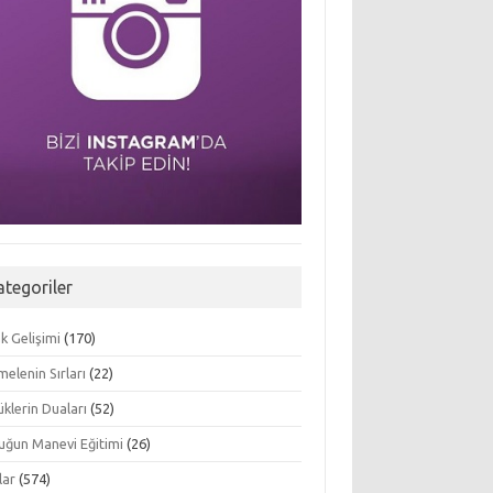
ategoriler
k Gelişimi
(170)
elenin Sırları
(22)
klerin Duaları
(52)
uğun Manevi Eğitimi
(26)
lar
(574)