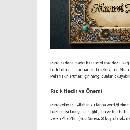
Rızık, sadece maddi kazanç olarak değil, sağlı
bir lütuftur. İslam inancında rızkı veren Allah’
Peki rızkın artması için hangi duaları okuyabili
Rızık Nedir ve Önemi
Rızık kelimesi, Allah’ın kullarına verdiği nime
huzuru, iyi komşular, sağlık, ilim ve her türlü
veren Allah’tır” (Hud Suresi, 6) buyrularak, r