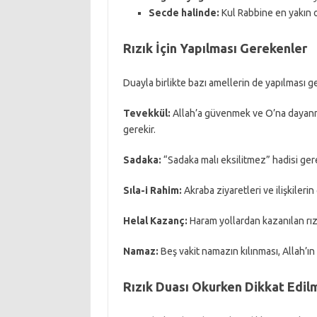
Secde halinde:
Kul Rabbine en yakın 
Rızık İçin Yapılması Gerekenler
Duayla birlikte bazı amellerin de yapılması ge
Tevekkül:
Allah’a güvenmek ve O’na dayanma
gerekir.
Sadaka:
“Sadaka malı eksilitmez” hadisi gere
Sıla-i Rahim:
Akraba ziyaretleri ve ilişkileri
Helal Kazanç:
Haram yollardan kazanılan rızı
Namaz:
Beş vakit namazın kılınması, Allah’ın
Rızık Duası Okurken Dikkat Edil