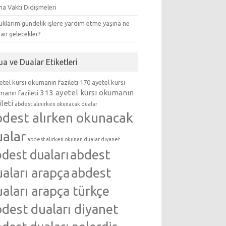
ma Vakti Didişmeleri
klarım gündelik işlere yardım etme yaşına ne
an gelecekler?
ua ve Dualar Etiketleri
etel kürsi okumanın fazileti
170 ayetel kürsi
313 ayetel kürsi okumanın
anın fazileti
ileti
abdest alınırken okunacak dualar
bdest alırken okunacak
ualar
abdest alırken okunan dualar diyanet
abdest
dest duaları
aları arapça
abdest
aları arapça türkçe
dest duaları diyanet