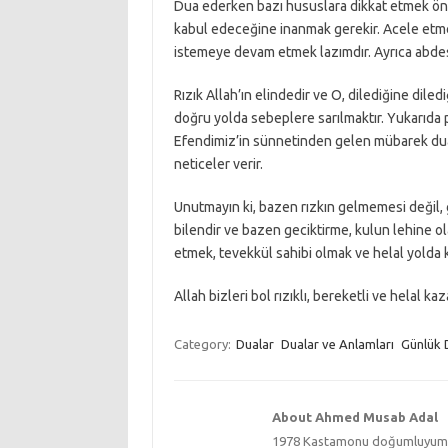
Dua ederken bazı hususlara dikkat etmek öne
kabul edeceğine inanmak gerekir. Acele et
istemeye devam etmek lazımdır. Ayrıca abde
Rızık Allah’ın elindedir ve O, dilediğine dile
doğru yolda sebeplere sarılmaktır. Yukarıda
Efendimiz’in sünnetinden gelen mübarek dual
neticeler verir.
Unutmayın ki, bazen rızkın gelmemesi değil, 
bilendir ve bazen geciktirme, kulun lehine o
etmek, tevekkül sahibi olmak ve helal yolda 
Allah bizleri bol rızıklı, bereketli ve helal ka
Category:
Dualar
Dualar ve Anlamları
Günlük 
About Ahmed Musab Adal
1978 Kastamonu doğumluyum. Ün