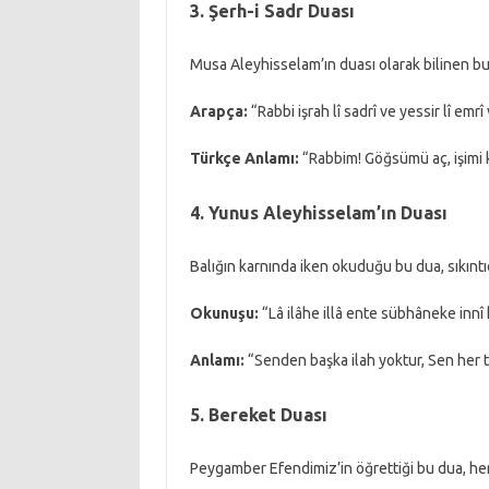
3. Şerh-i Sadr Duası
Musa Aleyhisselam’ın duası olarak bilinen bu 
Arapça:
“Rabbi işrah lî sadrî ve yessir lî emr
Türkçe Anlamı:
“Rabbim! Göğsümü aç, işimi k
4. Yunus Aleyhisselam’ın Duası
Balığın karnında iken okuduğu bu dua, sıkıntıd
Okunuşu:
“Lâ ilâhe illâ ente sübhâneke innî
Anlamı:
“Senden başka ilah yoktur, Sen her t
5. Bereket Duası
Peygamber Efendimiz’in öğrettiği bu dua, her 