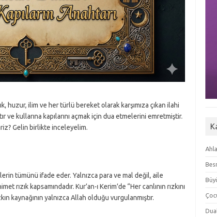
k, huzur, ilim ve her türlü bereket olarak karşımıza çıkan ilahi
tır ve kullarına kapılarını açmak için dua etmelerini emretmiştir.
K
riz? Gelin birlikte inceleyelim.
Ahla
Besm
tlerin tümünü ifade eder. Yalnızca para ve mal değil, aile
Büyü
 nimet rızık kapsamındadır. Kur’an-ı Kerim’de “Her canlının rızkını
Çoc
ızkın kaynağının yalnızca Allah olduğu vurgulanmıştır.
Dua