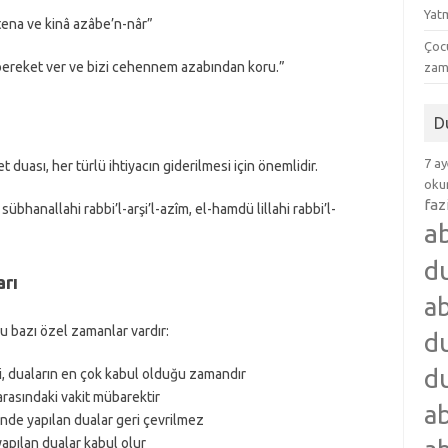
Yat
ena ve kinâ azâbe’n-nâr”
Çocu
e bereket ver ve bizi cehennem azabından koru.”
zam
D
7 ay
 duası, her türlü ihtiyacın giderilmesi için önemlidir.
okum
faz
 sübhanallahi rabbi’l-arşi’l-azîm, el-hamdü lillahi rabbi’l-
a
d
arı
ab
u bazı özel zamanlar vardır:
du
du
i, duaların en çok kabul olduğu zamandır
arasındaki vakit mübarektir
ab
nde yapılan dualar geri çevrilmez
apılan dualar kabul olur