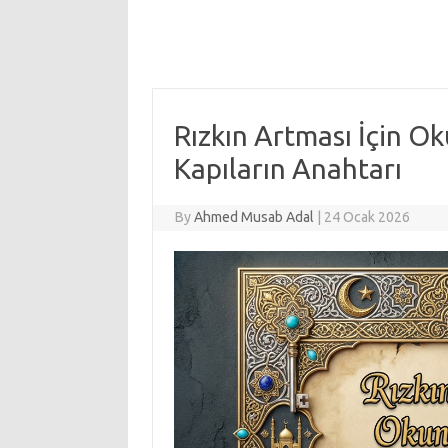
Rızkın Artması İçin O
Kapıların Anahtarı
By
Ahmed Musab Adal
|
24 Ocak 2026