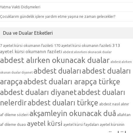
Yatma Vakti Didişmeleri
Çocuklarım gündelik işlere yardım etme yaşına ne zaman gelecekler?
Dua ve Dualar Etiketleri
313
7 ayetel kürsi okumanın fazileti
170 ayetel kürsi okumanın fazileti
ayetel kürsi okumanın fazileti
abdest alınırken okunacak dualar
abdest alırken okunacak dualar
abdest alırken
abdest duaları
abdest duaları
okunan dualar diyanet
arapça
abdest duaları arapça türkçe
abdest duaları diyanet
abdest duaları
nelerdir
abdest duaları türkçe
abdest nasıl alınır
akşamleyin okunacak duâ
af dileme sözleri
allahtan
ayetel kürsi
af dileme duası
ayetel kürsi faydaları
ayetel kürsinin