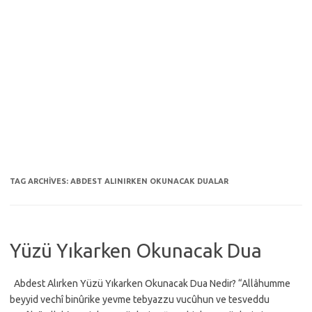
TAG ARCHIVES:
ABDEST ALINIRKEN OKUNACAK DUALAR
Yüzü Yıkarken Okunacak Dua
Abdest Alırken Yüzü Yıkarken Okunacak Dua Nedir? “Allâhumme
beyyid vechî binûrike yevme tebyazzu vucûhun ve tesveddu