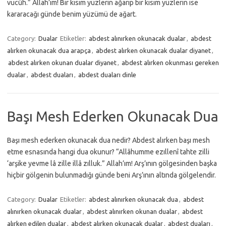
vucûh.” Allah’ım! Bir kısım yüzlerin ağarıp bir kısım yüzlerin ise
kararacağı günde benim yüzümü de ağart.
Category:
Dualar
Etiketler:
abdest alınırken okunacak dualar
,
abdest
alırken okunacak dua arapça
,
abdest alırken okunacak dualar diyanet
,
abdest alırken okunan dualar diyanet
,
abdest alırken okunması gereken
dualar
,
abdest duaları
,
abdest duaları dinle
Başı Mesh Ederken Okunacak Dua
Başı mesh ederken okunacak dua nedir? Abdest alırken başı mesh
etme esnasında hangi dua okunur? “Allâhumme ezıllenî tahte zilli
‘arşike yevme lâ zille illâ zılluk.” Allah’ım! Arş’ının gölgesinden başka
hiçbir gölgenin bulunmadığı günde beni Arş’ının altında gölgelendir.
Category:
Dualar
Etiketler:
abdest alınırken okunacak dua
,
abdest
alınırken okunacak dualar
,
abdest alınırken okunan dualar
,
abdest
alırken edilen dualar
,
abdest alırken okunacak dualar
,
abdest duaları
,