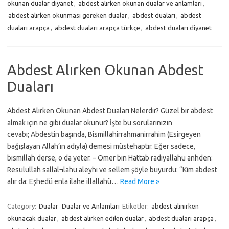
okunan dualar diyanet
,
abdest alırken okunan dualar ve anlamları
,
abdest alırken okunması gereken dualar
,
abdest duaları
,
abdest
duaları arapça
,
abdest duaları arapça türkçe
,
abdest duaları diyanet
Abdest Alırken Okunan Abdest
Duaları
Abdest Alırken Okunan Abdest Duaları Nelerdir? Güzel bir abdest
almak için ne gibi dualar okunur? İşte bu sorularınızın
cevabı; Abdestin başında, Bismillahirrahmanirrahim (Esirgeyen
bağışlayan Allah’ın adıyla) demesi müstehaptır. Eğer sadece,
bismillah derse, o da yeter. – Ömer bin Hattab radıyallahu anhden:
Resulullah sallal¬lahu aleyhi ve sellem şöyle buyurdu: “Kim abdest
alır da: Eşhedü enla ilahe illallahü…
Read More »
Category:
Dualar
Dualar ve Anlamları
Etiketler:
abdest alınırken
okunacak dualar
,
abdest alırken edilen dualar
,
abdest duaları arapça
,