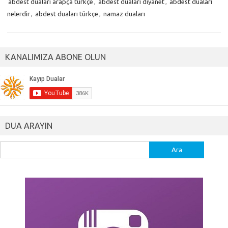
abdest duaları arapça türkçe
,
abdest duaları diyanet
,
abdest duaları
nelerdir
,
abdest duaları türkçe
,
namaz duaları
KANALIMIZA ABONE OLUN
DUA ARAYIN
Arama: