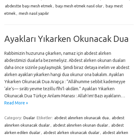
abdestte başı mesh etmek
,
başı mesh etmek nasıl olur
,
başı mest
etmek
,
mesh nasıl yapılır
Ayakları Yıkarken Okunacak Dua
Rabbimizin huzuruna çıkarken, namaz için abdest alırken
abdestimizi dualarla bezemeliyiz. Abdest alırken okunan duaları
daha önce sizinle paylaşmıştık. Şimdi biraz detaya inelim ve abdest
alırken ayakları yıkarken hangi dua okunur ona bakalım. Ayakları
Yıkarken Okunacak Dua Arapça : “Allâhumme sebbit kademeyye
‘ale’s— sırâtı yevme tezillu fîhi’l-akdâm.” Ayakları Yıkarken
Okunacak Dua Türkçe Anlamı Manası : Allah’ım! Bazı ayakların…
Read More »
Category:
Dualar
Etiketler:
abdest alınırken okunacak dua
,
abdest
alınırken okunacak dualar
,
abdest alınırken okunan dualar
,
abdest
alırken edilen dualar
,
abdest alırken okunacak dualar
,
abdest alırken