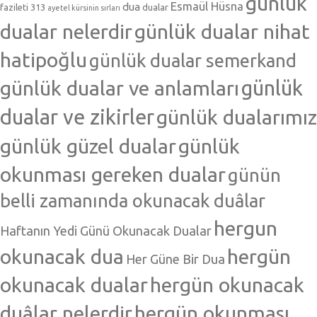
günlük
Esmaül Hüsna
dua
fazileti 313
dualar
ayetel kürsinin sırları
dualar nelerdir
günlük dualar nihat
hatipoğlu
günlük dualar semerkand
günlük dualar ve anlamları
günlük
dualar ve zikirler
günlük dualarımız
günlük güzel dualar
günlük
okunması gereken dualar
günün
belli zamanında okunacak duâlar
hergun
Haftanın Yedi Günü Okunacak Dualar
okunacak dua
hergün
Her Güne Bir Dua
okunacak dualar
hergün okunacak
duâlar nelerdir
hergün okunması