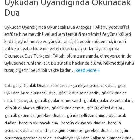
Uykudan Uyandığında Okunacak
Dua
Uykudan Uyandığında Okunacak Dua Arapçası : Allâhu yeteveffel
enfüse hîne mevtihâ velletî lem temüt fî menâmihâ fe yümsikülletî
kadâ aleyhel mevte ve yürsilül uhrâ, ilâ ecelin müsemmâ, inne fî
zâlike leâyâtin likavmin yetefekkerûn. Uykudan Uyandığında
Okunacak Dua Türkçesi : “Allah, ölüm zamanında, ölmeyenlerin de
uykusunda ruhlarını alır. Bu suretle hakkında ölümü hükmettiği ruhu
tutar, diğerini belirli bir vakte kadar…
Read More »
Category:
Günlük Dualar
Etiketler:
akşamleyin okunacak duâ
,
gece
uykudan önce okunacak dua
,
günlük dualar nelerdir
,
günlük dualar
nihat hatipoğlu
,
günlük dualar semerkand
,
günlük dualar ve anlamları
,
günlük dualar ve zikirler
,
günlük dualarımız
,
günlük güzel dualar
,
günlük okunması gereken dualar
,
günün belli zamanında okunacak
duâlar
,
hergun okunacak dua
,
hergün okunacak dualar
,
hergün
okunacak duâlar nelerdir
,
hergün okunması gereken dualar
,
hergün
okunması gereken sureler
,
sabahleyin uykudan kalkınca okunacak dua
,