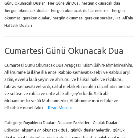
Günü Okunacak Dualar
,
Her Güne Bir Dua
,
hergun okunacak dua
,
hergün okunacak dualar
,
hergün okunacak duâlar nelerdir
,
hergün
okunması gereken dualar
,
hergün okunması gereken sureler
,
Hz. Ali’nin
Haftalık Duaları
Cumartesi Günü Okunacak Dua
Cumartesi Günü Okunacak Dua Arapçası : BismillâhirRahmânirRahîm.
Allâhümme lâ ilâhe illâ ente, Rabbis-semâvâtis-seb’i ve Rabbül arşil
azîm, evvelü külli şey’in ve âhiruhu, ve hâlikül halkı ve râzıkuhu,
fâtıras-semâvâti vel-ardi, câilül melâiketi rusulen ulîcnihatin mesnâ
ve sülâse ve rubâa ve ente alâ külli şey’in kadîr. Salli alâ
Muhammedin ve âli Muhammedin, Allâhümme ınnî ed’üke ve
eûzübike minel fakri…
Read More »
Category:
Büyüklerin Duaları
Duaların Faziletleri
Günlük Dualar
Etiketler:
akşamleyin okunacak duâ
,
günlük dualar nelerdir
,
günlük
dualar nihat hatipoğlu
,
günlük dualar semerkand
,
günlük dualar ve