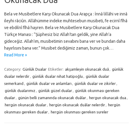
Bela ve Musibetlere Karşı Okunacak Dua Arapça : İnnâ lillâhi ve innâ
ileyhi râciûn. Allâhümme indeke muhtesebun musibeti, fe ecirnî fîhâ
ve ebdilnî fîhâ hayren. Bela ve Musibetlere Karşı Okunacak Dua
Türkçe Manası : “Şüphesiz biz Allah’tan geldik, yine Allah’a
gideceğiz. Allah’ım, musibetimin sevabını bana ver ve bundan daha
hayırlısını bana ver.” Musibet dediğimiz zaman, bunun çok…
Read More »
Category:
Günlük Dualar
Etiketler:
akşamleyin okunacak duâ
,
günlük
dualar nelerdir
,
günlük dualar nihat hatipoğlu
,
günlük dualar
semerkand
,
günlük dualar ve anlamları
,
günlük dualar ve zikirler
,
günlük dualarımız
,
günlük güzel dualar
,
günlük okunması gereken
dualar
,
günün belli zamanında okunacak duâlar
,
hergun okunacak dua
,
hergün okunacak dualar
,
hergün okunacak duâlar nelerdir
,
hergün
okunması gereken dualar
,
hergün okunması gereken sureler