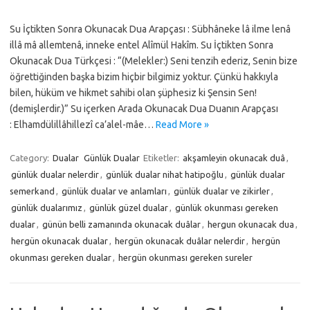
Su İçtikten Sonra Okunacak Dua Arapçası : Sübhâneke lâ ilme lenâ
illâ mâ allemtenâ, inneke entel Alîmül Hakîm. Su İçtikten Sonra
Okunacak Dua Türkçesi : “(Melekler:) Seni tenzih ederiz, Senin bize
öğrettiğinden başka bizim hiçbir bilgimiz yoktur. Çünkü hakkıyla
bilen, hüküm ve hikmet sahibi olan şüphesiz ki Şensin Sen!
(demişlerdir.)” Su içerken Arada Okunacak Dua Duanın Arapçası
: Elhamdülillâhillezî ca’alel-mâe…
Read More »
Category:
Dualar
Günlük Dualar
Etiketler:
akşamleyin okunacak duâ
,
günlük dualar nelerdir
,
günlük dualar nihat hatipoğlu
,
günlük dualar
semerkand
,
günlük dualar ve anlamları
,
günlük dualar ve zikirler
,
günlük dualarımız
,
günlük güzel dualar
,
günlük okunması gereken
dualar
,
günün belli zamanında okunacak duâlar
,
hergun okunacak dua
,
hergün okunacak dualar
,
hergün okunacak duâlar nelerdir
,
hergün
okunması gereken dualar
,
hergün okunması gereken sureler