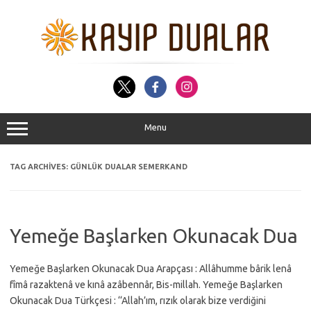
Skip
to
content
Menu
TAG ARCHIVES:
GÜNLÜK DUALAR SEMERKAND
Yemeğe Başlarken Okunacak Dua
Yemeğe Başlarken Okunacak Dua Arapçası : Allâhumme bârik lenâ
fîmâ razaktenâ ve kınâ azâbennâr, Bis-millah. Yemeğe Başlarken
Okunacak Dua Türkçesi : ‘‘Allah’ım, rızık olarak bize verdiğini