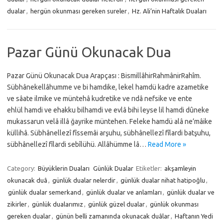
dualar
,
hergün okunması gereken sureler
,
Hz. Ali’nin Haftalık Duaları
Pazar Günü Okunacak Dua
Pazar Günü Okunacak Dua Arapçası : BismillâhirRahmânirRahîm.
Sübhânekellâhumme ve bi hamdike, lekel hamdü kadre azametike
ve sâate ilmike ve müntehâ kudretike ve rıdâ nefsike ve ente
ehlül hamdi ve ehakku bilhamdi ve evlâ bihi leyse lil hamdi dûneke
mukassarun velâ illâ ğayrike müntehen. Feleke hamdü alâ ne’mâike
küllihâ. Sübhânellezî fîssemâi arşuhu, sübhânellezî fîlardi batşuhu,
sübhânellezî fîlardi sebîlühü. Allâhümme lâ…
Read More »
Category:
Büyüklerin Duaları
Günlük Dualar
Etiketler:
akşamleyin
okunacak duâ
,
günlük dualar nelerdir
,
günlük dualar nihat hatipoğlu
,
günlük dualar semerkand
,
günlük dualar ve anlamları
,
günlük dualar ve
zikirler
,
günlük dualarımız
,
günlük güzel dualar
,
günlük okunması
gereken dualar
,
günün belli zamanında okunacak duâlar
,
Haftanın Yedi