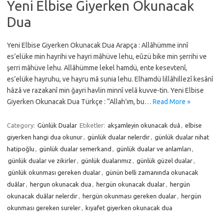
Yeni Elbise Giyerken Okunacak
Dua
Yeni Elbise Giyerken Okunacak Dua Arapça : Allâhümme innî
es’elüke min hayrihi ve hayri mâhüve lehu, eûzü bike min şerrihi ve
şerri mâhüve lehu. Allâhümme lekel hamdü, ente kesevtenî,
es’elüke hayruhu, ve hayru mâ sunia lehu. Elhamdü lillâhillezî kesânî
hâzâ ve razakanî min ğayri havlin minnî velâ kuvve-tin. Yeni Elbise
Giyerken Okunacak Dua Türkçe : “Allah’ım, bu…
Read More »
Category:
Günlük Dualar
Etiketler:
akşamleyin okunacak duâ
,
elbise
giyerken hangi dua okunur
,
günlük dualar nelerdir
,
günlük dualar nihat
hatipoğlu
,
günlük dualar semerkand
,
günlük dualar ve anlamları
,
günlük dualar ve zikirler
,
günlük dualarımız
,
günlük güzel dualar
,
günlük okunması gereken dualar
,
günün belli zamanında okunacak
duâlar
,
hergun okunacak dua
,
hergün okunacak dualar
,
hergün
okunacak duâlar nelerdir
,
hergün okunması gereken dualar
,
hergün
okunması gereken sureler
,
kıyafet giyerken okunacak dua