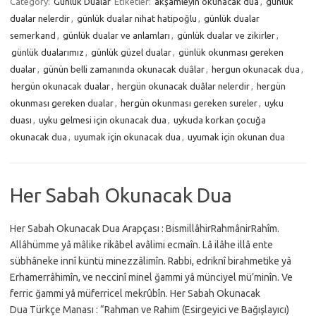
Category:
Günlük Dualar
Etiketler:
akşamleyin okunacak duâ
,
günlük
dualar nelerdir
,
günlük dualar nihat hatipoğlu
,
günlük dualar
semerkand
,
günlük dualar ve anlamları
,
günlük dualar ve zikirler
,
günlük dualarımız
,
günlük güzel dualar
,
günlük okunması gereken
dualar
,
günün belli zamanında okunacak duâlar
,
hergun okunacak dua
,
hergün okunacak dualar
,
hergün okunacak duâlar nelerdir
,
hergün
okunması gereken dualar
,
hergün okunması gereken sureler
,
uyku
duası
,
uyku gelmesi için okunacak dua
,
uykuda korkan çocuğa
okunacak dua
,
uyumak için okunacak dua
,
uyumak için okunan dua
Her Sabah Okunacak Dua
Her Sabah Okunacak Dua Arapçası : BismillâhirRahmânirRahîm.
Allâhümme yâ mâlike rikâbel avâlimi ecmaîn. Lâ ilâhe illâ ente
sübhâneke innî küntü minezzâlimîn. Rabbi, edriknî birahmetike yâ
Erhamerrâhimîn, ve neccinî minel ğammi yâ münciyel mü’minîn. Ve
ferric ğammi yâ müferricel mekrûbîn. Her Sabah Okunacak
Dua Türkçe Manası : “Rahman ve Rahim (Esirgeyici ve Bağışlayıcı)