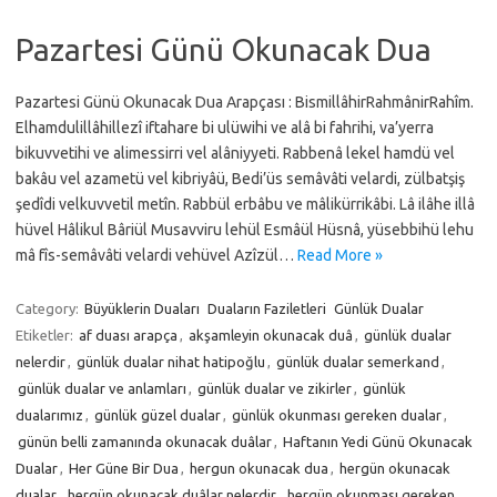
Pazartesi Günü Okunacak Dua
Pazartesi Günü Okunacak Dua Arapçası : BismillâhirRahmânirRahîm.
Elhamdulillâhillezî iftahare bi ulüwihi ve alâ bi fahrihi, va’yerra
bikuvvetihi ve alimessirri vel alâniyyeti. Rabbenâ lekel hamdü vel
bakâu vel azametü vel kibriyâü, Bedi’üs semâvâti velardi, zülbatşiş
şedîdi velkuvvetil metîn. Rabbül erbâbu ve mâlikürrikâbi. Lâ ilâhe illâ
hüvel Hâlikul Bâriül Musavviru lehül Esmâül Hüsnâ, yüsebbihü lehu
mâ fîs-semâvâti velardi vehüvel Azîzül…
Read More »
Category:
Büyüklerin Duaları
Duaların Faziletleri
Günlük Dualar
Etiketler:
af duası arapça
,
akşamleyin okunacak duâ
,
günlük dualar
nelerdir
,
günlük dualar nihat hatipoğlu
,
günlük dualar semerkand
,
günlük dualar ve anlamları
,
günlük dualar ve zikirler
,
günlük
dualarımız
,
günlük güzel dualar
,
günlük okunması gereken dualar
,
günün belli zamanında okunacak duâlar
,
Haftanın Yedi Günü Okunacak
Dualar
,
Her Güne Bir Dua
,
hergun okunacak dua
,
hergün okunacak
dualar
,
hergün okunacak duâlar nelerdir
,
hergün okunması gereken