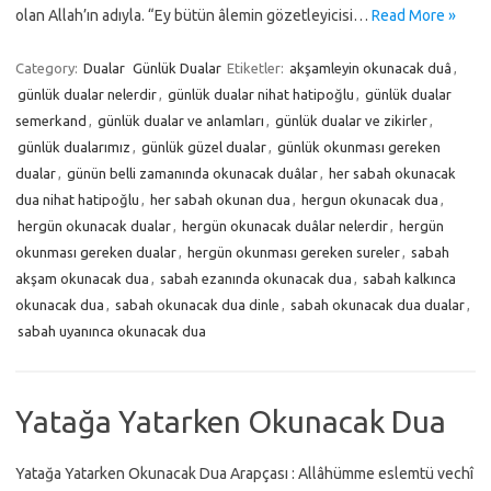
olan Allah’ın adıyla. “Ey bütün âlemin gözetleyicisi…
Read More »
Category:
Dualar
Günlük Dualar
Etiketler:
akşamleyin okunacak duâ
,
günlük dualar nelerdir
,
günlük dualar nihat hatipoğlu
,
günlük dualar
semerkand
,
günlük dualar ve anlamları
,
günlük dualar ve zikirler
,
günlük dualarımız
,
günlük güzel dualar
,
günlük okunması gereken
dualar
,
günün belli zamanında okunacak duâlar
,
her sabah okunacak
dua nihat hatipoğlu
,
her sabah okunan dua
,
hergun okunacak dua
,
hergün okunacak dualar
,
hergün okunacak duâlar nelerdir
,
hergün
okunması gereken dualar
,
hergün okunması gereken sureler
,
sabah
akşam okunacak dua
,
sabah ezanında okunacak dua
,
sabah kalkınca
okunacak dua
,
sabah okunacak dua dinle
,
sabah okunacak dua dualar
,
sabah uyanınca okunacak dua
Yatağa Yatarken Okunacak Dua
Yatağa Yatarken Okunacak Dua Arapçası : Allâhümme eslemtü vechî