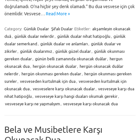
doğrulamadı. O’na hiçbir şey denk olamadı.” Bu dua vesvese için çok
önemlidir. Vesvese…
Read More »
Category:
Günlük Dualar
Şifalı Dualar
Etiketler:
akşamleyin okunacak
duâ
,
günlük dualar nelerdir
,
günlük dualar nihat hatipoğlu
,
günlük
dualar semerkand
,
günlük dualar ve anlamları
,
günlük dualar ve
zikirler
,
günlük dualarımız
,
günlük güzel dualar
,
günlük okunması
gereken dualar
,
günün belli zamanında okunacak duâlar
,
hergun
okunacak dua
,
hergün okunacak dualar
,
hergün okunacak duâlar
nelerdir
,
hergün okunması gereken dualar
,
hergün okunması gereken
sureler
,
vesveseden kurtulmak için dua
,
vesveseden kurtulmak için
okunacak dua
,
vesveselere karşı okunacak dualar
,
vesveseye karşı dua
nihat hatipoğlu
,
vesveseye karşı hangi duaları okumak gerekir
,
vesveseye karşı ne yapmalıyım
,
vesveseye karşı okunacak dua
Bela ve Musibetlere Karşı
Okunacak Dua