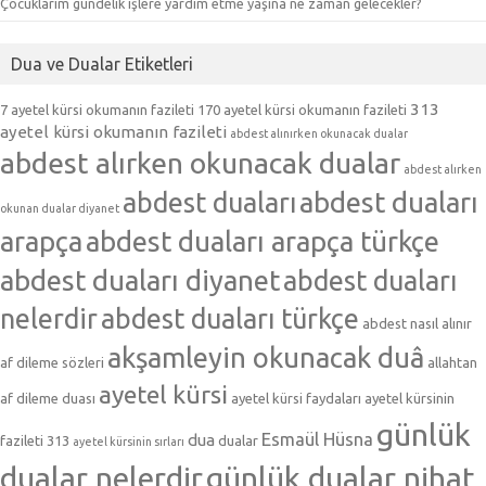
Çocuklarım gündelik işlere yardım etme yaşına ne zaman gelecekler?
Dua ve Dualar Etiketleri
313
7 ayetel kürsi okumanın fazileti
170 ayetel kürsi okumanın fazileti
ayetel kürsi okumanın fazileti
abdest alınırken okunacak dualar
abdest alırken okunacak dualar
abdest alırken
abdest duaları
abdest duaları
okunan dualar diyanet
arapça
abdest duaları arapça türkçe
abdest duaları diyanet
abdest duaları
nelerdir
abdest duaları türkçe
abdest nasıl alınır
akşamleyin okunacak duâ
af dileme sözleri
allahtan
ayetel kürsi
af dileme duası
ayetel kürsi faydaları
ayetel kürsinin
günlük
Esmaül Hüsna
dua
fazileti 313
dualar
ayetel kürsinin sırları
dualar nelerdir
günlük dualar nihat