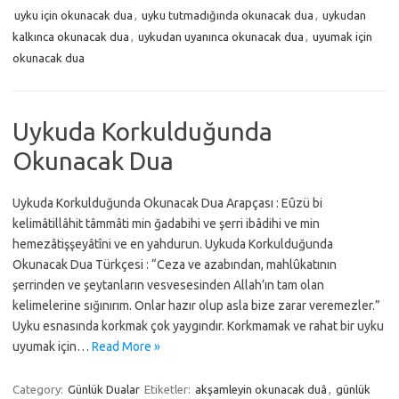
uyku için okunacak dua
,
uyku tutmadığında okunacak dua
,
uykudan
kalkınca okunacak dua
,
uykudan uyanınca okunacak dua
,
uyumak için
okunacak dua
Uykuda Korkulduğunda
Okunacak Dua
Uykuda Korkulduğunda Okunacak Dua Arapçası : Eûzü bi
kelimâtillâhit tâmmâti min ğadabihi ve şerri ibâdihi ve min
hemezâtişşeyâtîni ve en yahdurun. Uykuda Korkulduğunda
Okunacak Dua Türkçesi : “Ceza ve azabından, mahlûkatının
şerrinden ve şeytanların vesvesesinden Allah’ın tam olan
kelimelerine sığınırım. Onlar hazır olup asla bize zarar veremezler.”
Uyku esnasında korkmak çok yaygındır. Korkmamak ve rahat bir uyku
uyumak için…
Read More »
Category:
Günlük Dualar
Etiketler:
akşamleyin okunacak duâ
,
günlük