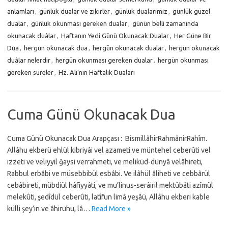
anlamları
,
günlük dualar ve zikirler
,
günlük dualarımız
,
günlük güzel
dualar
,
günlük okunması gereken dualar
,
günün belli zamanında
okunacak duâlar
,
Haftanın Yedi Günü Okunacak Dualar
,
Her Güne Bir
Dua
,
hergun okunacak dua
,
hergün okunacak dualar
,
hergün okunacak
duâlar nelerdir
,
hergün okunması gereken dualar
,
hergün okunması
gereken sureler
,
Hz. Ali’nin Haftalık Duaları
Cuma Günü Okunacak Dua
Cuma Günü Okunacak Dua Arapçası : BismillâhirRahmânirRahîm.
Allâhu ekberü ehlül kibriyâi vel azameti ve müntehel ceberûti vel
izzeti ve veliyyil ğaysi verrahmeti, ve meliküd-dünyâ velâhireti,
Rabbul erbâbi ve müsebbibül esbâbi. Ve ilâhül âliheti ve cebbârül
cebâbireti, mübdiül hâfiyyâti, ve mu’linus-serâiril mektûbâti azîmül
melekûti, şedîdül ceberûti, latîfun limâ yeşâü, Allâhu ekberi kable
külli şey’in ve âhiruhu, lâ…
Read More »