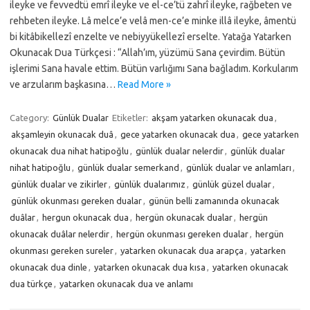
ileyke ve fevvedtü emrî ileyke ve el-ce’tü zahrî ileyke, rağbeten ve
rehbeten ileyke. Lâ melce’e velâ men-ce’e minke illâ ileyke, âmentü
bi kitâbikellezî enzelte ve nebiyyükellezî erselte. Yatağa Yatarken
Okunacak Dua Türkçesi : “Allah’ım, yüzümü Sana çevirdim. Bütün
işlerimi Sana havale ettim. Bütün varlığımı Sana bağladım. Korkularım
ve arzularım başkasına…
Read More »
Category:
Günlük Dualar
Etiketler:
akşam yatarken okunacak dua
,
akşamleyin okunacak duâ
,
gece yatarken okunacak dua
,
gece yatarken
okunacak dua nihat hatipoğlu
,
günlük dualar nelerdir
,
günlük dualar
nihat hatipoğlu
,
günlük dualar semerkand
,
günlük dualar ve anlamları
,
günlük dualar ve zikirler
,
günlük dualarımız
,
günlük güzel dualar
,
günlük okunması gereken dualar
,
günün belli zamanında okunacak
duâlar
,
hergun okunacak dua
,
hergün okunacak dualar
,
hergün
okunacak duâlar nelerdir
,
hergün okunması gereken dualar
,
hergün
okunması gereken sureler
,
yatarken okunacak dua arapça
,
yatarken
okunacak dua dinle
,
yatarken okunacak dua kısa
,
yatarken okunacak
dua türkçe
,
yatarken okunacak dua ve anlamı