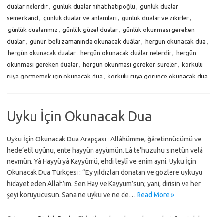
dualar nelerdir
,
günlük dualar nihat hatipoğlu
,
günlük dualar
semerkand
,
günlük dualar ve anlamları
,
günlük dualar ve zikirler
,
günlük dualarımız
,
günlük güzel dualar
,
günlük okunması gereken
dualar
,
günün belli zamanında okunacak duâlar
,
hergun okunacak dua
,
hergün okunacak dualar
,
hergün okunacak duâlar nelerdir
,
hergün
okunması gereken dualar
,
hergün okunması gereken sureler
,
korkulu
rüya görmemek için okunacak dua
,
korkulu rüya görünce okunacak dua
Uyku İçin Okunacak Dua
Uyku İçin Okunacak Dua Arapçası : Allâhümme, ğâretinnücümü ve
hede’etil uyûnu, ente hayyün ayyümün. Lâ te’huzuhu sinetün velâ
nevmün. Yâ Hayyü yâ Kayyûmü, ehdi leylî ve enim ayni. Uyku İçin
Okunacak Dua Türkçesi : “Ey yıldızları donatan ve gözlere uykuyu
hidayet eden Allah’ım. Sen Hay ve Kayyum’sun; yani, dirisin ve her
şeyi koruyucusun. Sana ne uyku ve ne de…
Read More »