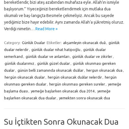
bereketlendir, bizi ateş azabından muhafaza eyle. Allah’ın ismiyle
başlıyorum.” Yiyeceğinizi bereketlendirmek için mutlaka dua
okumalı ve baş-langıçta Besmele çekmeliyiz. Ancak bu sayede
yediğimiz bize hayır edebilir. Aynı zamanda Allah’a şükretmiş oluruz.
Verdiği nimetin…
Read More »
Category:
Günlük Dualar
Etiketler:
akşamleyin okunacak duâ
,
günlük
dualar nelerdir
,
günlük dualar nihat hatipoğlu
,
günlük dualar
semerkand
,
günlük dualar ve anlamları
,
günlük dualar ve zikirler
,
günlük dualarımız
,
günlük güzel dualar
,
günlük okunması gereken
dualar
,
günün belli zamanında okunacak duâlar
,
hergun okunacak dua
,
hergün okunacak dualar
,
hergün okunacak duâlar nelerdir
,
hergün
okunması gereken dualar
,
hergün okunması gereken sureler
,
yemeğe
başlama duası
,
yemeğe başlarken okunacak dua 2014
,
yemeğe
başlarken okunacak dua dualar
,
yemekten sonra okunacak dua
Su İçtikten Sonra Okunacak Dua