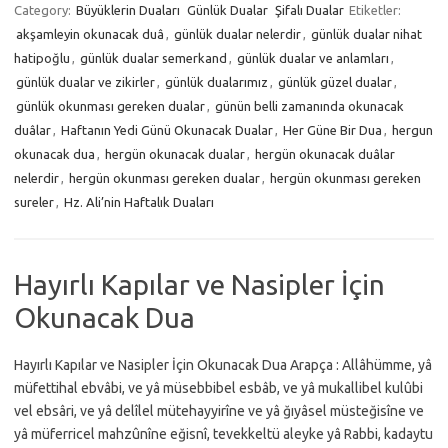
Category:
Büyüklerin Duaları
Günlük Dualar
Şifalı Dualar
Etiketler:
akşamleyin okunacak duâ
,
günlük dualar nelerdir
,
günlük dualar nihat
hatipoğlu
,
günlük dualar semerkand
,
günlük dualar ve anlamları
,
günlük dualar ve zikirler
,
günlük dualarımız
,
günlük güzel dualar
,
günlük okunması gereken dualar
,
günün belli zamanında okunacak
duâlar
,
Haftanın Yedi Günü Okunacak Dualar
,
Her Güne Bir Dua
,
hergun
okunacak dua
,
hergün okunacak dualar
,
hergün okunacak duâlar
nelerdir
,
hergün okunması gereken dualar
,
hergün okunması gereken
sureler
,
Hz. Ali’nin Haftalık Duaları
Hayırlı Kapılar ve Nasipler İçin
Okunacak Dua
Hayırlı Kapılar ve Nasipler İçin Okunacak Dua Arapça : Allâhümme, yâ
müfettihal ebvâbi, ve yâ müsebbibel esbâb, ve yâ mukallibel kulûbi
vel ebsâri, ve yâ delîlel mütehayyirîne ve yâ ğıyâsel müsteğisîne ve
yâ müferricel mahzûnîne eğisnî, tevekkeltü aleyke yâ Rabbi, kadaytu