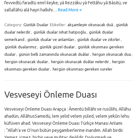
fevvedtü faradtü emrî ileyke, yâ Rezzâku yâ Fettâhu yâ Bâsitü, ve
sallallâhü alâ hayri halkıhi…
Read More »
Category:
Günlük Dualar
Etiketler:
akşamleyin okunacak duâ
,
günlük
dualar nelerdir
,
günlük dualar nihat hatipoğlu
,
günlük dualar
semerkand
,
günlük dualar ve anlamları
,
günlük dualar ve zikirler
,
günlük dualarımız
,
günlük güzel dualar
,
günlük okunması gereken
dualar
,
günün belli zamanında okunacak duâlar
,
hergun okunacak dua
,
hergün okunacak dualar
,
hergün okunacak duâlar nelerdir
,
hergün
okunması gereken dualar
,
hergün okunması gereken sureler
Vesveseyi Önleme Duası
Vesveseyi Önleme Duası Arapça : Âmentü billâhi ve rusûlihi, Allâhu
ahadün, AllâhusSamedü, lem yelid velem yüled, velem yekûn lehu
küfüven ahad. Vesveseyi Önleme Duası Türkçe Manası Anlamı
: “Allah’a ve O’nun bütün peygamberlerine inandım. Allah birdir.
Yemez, içmez, hiçbir şeye muhtaç değildir. Doğurmadı ve