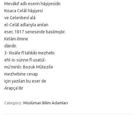
Mevâkıf adlı eserin hâşiyesidir.
Kısaca Celâl hâşiyesi
ve Gelenbevî alâ
el-Celâl adlarıyla anılan
eser, 1817 senesinde basılmıştır.
Kelâm ilmine
dâirdir.
3- Risâle fî tahkiki mezhebi
ehl-is-sünne fî usatül-
mü’minîn: Bozuk Mûtezile
mezhebine cevap
için yazılan bu eser de
Arapça’dır
Category:
Müslüman Bilim Adamları