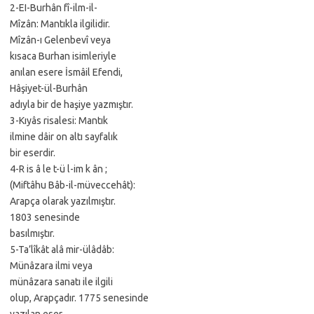
2-EI-Burhân fî-ilm-il-
Mîzân: Mantıkla ilgilidir.
Mîzân-ı Gelenbevî veya
kısaca Burhan isimleriyle
anılan esere İsmâil Efendi,
Hâşiyet-ül-Burhân
adıyla bir de haşiye yazmıştır.
3-Kıyâs risalesi: Mantık
ilmine dâir on altı sayfalık
bir eserdir.
4-R is â le t-ü l-im k ân ;
(Miftâhu Bâb-il-müveccehât):
Arapça olarak yazılmıştır.
1803 senesinde
basılmıştır.
5-Ta’lîkât alâ mir-ülâdâb:
Münâzara ilmi veya
münâzara sanatı ile ilgili
olup, Arapçadır. 1775 senesinde