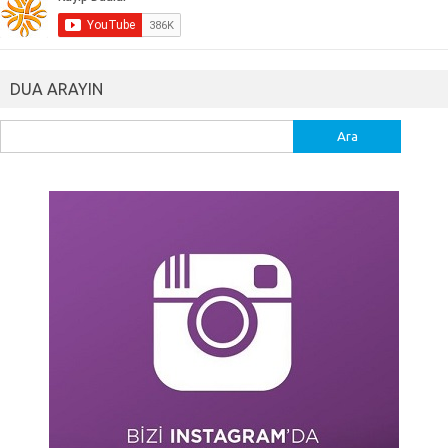
DUA ARAYIN
Arama: