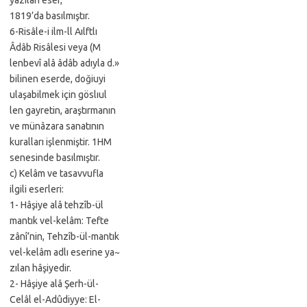
yazılan eser,
1819’da basılmıştır.
6-Risâle-i ilm-ll Aılftlı
Âdâb Risâlesi veya (M
lenbevî alâ âdâb adıyla d.»
bilinen eserde, doğiuyi
ulaşabilmek için göslıul
len gayretin, araştırmanın
ve münâzara sanatının
kuralları işlenmiştir. 1HM
senesinde basılmıştır.
c) Kelâm ve tasavvufla
ilgili eserleri:
1- Hâşiye alâ tehzîb-ül
mantık vel-kelâm: Tefte
zânî’nin, Tehzîb-ül-mantık
vel-kelâm adlı eserine ya~
zılan hâşiyedir.
2- Hâşiye alâ Şerh-ül-
Celâl el-Adûdiyye: El-