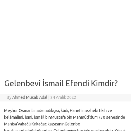
Gelenbevî İsmail Efendi Kimdir?
By
Ahmed Musab Adal
|
24 Aralık 2022
Meşhur Osmanlı matematikçisi, kâdı, Hanefî mezhebi fıkıh ve
kelâmâlimi. İsmi, İsmâil binMustafa bin Mahmûd’dur1730 senesinde
Manisa’yabağlı Kırkağaç kazasınınGelenbe
kasabasındadoğduğundan, Gelenbevînisbesiyle meşhuroldu. Küçük