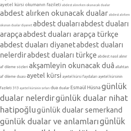
ayetel kürsi okumanın fazileti
abdest alınırken okunacak dualar
abdest alırken okunacak dualar
abdest alırken
abdest duaları
abdest duaları
okunan dualar diyanet
arapça
abdest duaları arapça türkçe
abdest duaları diyanet
abdest duaları
nelerdir
abdest duaları türkçe
abdest nasıl alınır
akşamleyin okunacak duâ
af dileme sözleri
allahtan
ayetel kürsi
af dileme duası
ayetel kürsi faydaları
ayetel kürsinin
günlük
Esmaül Hüsna
dua
fazileti 313
dualar
ayetel kürsinin sırları
dualar nelerdir
günlük dualar nihat
hatipoğlu
günlük dualar semerkand
günlük dualar ve anlamları
günlük