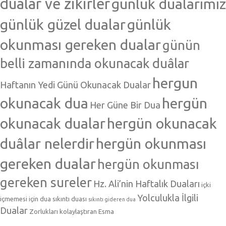
dualar ve zikirler
günlük dualarımız
günlük güzel dualar
günlük
okunması gereken dualar
günün
belli zamanında okunacak duâlar
hergun
Haftanın Yedi Günü Okunacak Dualar
okunacak dua
hergün
Her Güne Bir Dua
okunacak dualar
hergün okunacak
duâlar nelerdir
hergün okunması
gereken dualar
hergün okunması
gereken sureler
Hz. Ali’nin Haftalık Duaları
içki
Yolculukla İlgili
içmemesi için dua
sıkıntı duası
sıkıntı gideren dua
Dualar
Zorlukları kolaylaştıran Esma