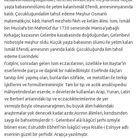
yaşta babasınınölümü ile yetim kalanİsmâil Efendi, annesininyanında
kaldı. Çocukluğundailim tahsil edeme Meşhur Osmanlı
matematikçisi, kâdı, Hanefî mezhebi fıkıh ve kelâm âlimi. İsmi, İsmâil
bin Mustafa bin Mahmûd’dur 1730 senesinde Manisa’yabağlı
Kırkağaç kazasının Gelenbe kasabasında doğduğundan, Gelenbevî
nisbesiyle meşhur oldu. Küçük yaşta babasının ölümü ile yetim kalan
İsmâil Efendi, annesinin yanında kaldı. Çocukluğunda ilim tahsil
edeme Eserindeki
fcıitjilnr, sonradan gelen İsim eczacılarının, özellikle km Baytar’ın
eserlerinde parça ve dağınık bir nakledilmiştir. Esefinde ilâçları
tanıtıp ilmî yapmış olan, bunlardan istifâde, ve metotları ile terkip
İşkillerini ve formülleriniminiştir. Tam bir tıp ve acılık ansiklopedisi
mâhiyetindeolan eserde, o devirlerde kullanılan Arap, Yunan, Latin
ve Berberî anlarındaki tıp ve eczacılıkterimlerine de yer
vermiştir.Böyle olmasınarağmen, bu büyük âlim hakkındaki
araştırmalar yok denecek kadar azdır.Asrının âlimleri, kendisinden
saygı ile bahsetmişlerdir.1- Gelenbevî alâ îsâgûcî şerhi ismiyle
bilinen eser, Esîruddîn Ebherî’nin Îsâgûcî veya Risâle-i Esîriyye adlı
eserinin güzel bir şerhidir. Arapça yazılmıştır.