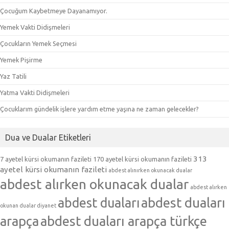
Çocuğum Kaybetmeye Dayanamıyor.
Yemek Vakti Didişmeleri
Çocukların Yemek Seçmesi
Yemek Pişirme
Yaz Tatili
Yatma Vakti Didişmeleri
Çocuklarım gündelik işlere yardım etme yaşına ne zaman gelecekler?
Dua ve Dualar Etiketleri
313
7 ayetel kürsi okumanın fazileti
170 ayetel kürsi okumanın fazileti
ayetel kürsi okumanın fazileti
abdest alınırken okunacak dualar
abdest alırken okunacak dualar
abdest alırken
abdest duaları
abdest duaları
okunan dualar diyanet
arapça
abdest duaları arapça türkçe