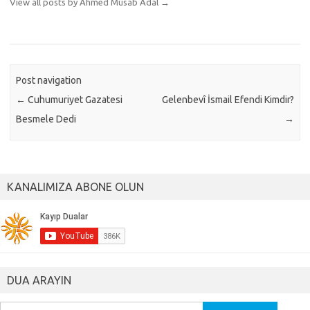
View all posts by Ahmed Musab Adal
→
Post navigation
←
Cuhumuriyet Gazatesi
Gelenbevî İsmail Efendi Kimdir?
Besmele Dedi
→
KANALIMIZA ABONE OLUN
DUA ARAYIN
Arama: