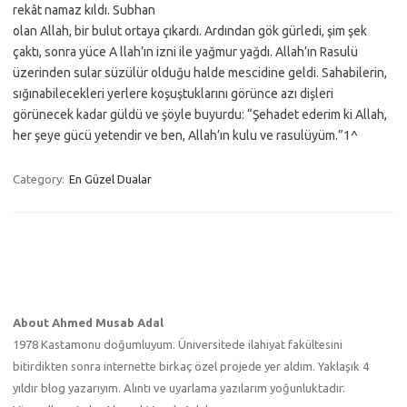
rekât namaz kıldı. Subhan
olan Allah, bir bulut ortaya çıkardı. Ardından gök gürledi, şim şek
çaktı, sonra yüce A llah’ın izni ile yağmur yağdı. Allah’ın Rasulü
üzerinden sular süzülür olduğu halde mescidine geldi. Sahabilerin,
sığınabilecekleri yerlere koşuştuklarını görünce azı dişleri
görünecek kadar güldü ve şöyle buyurdu: “Şehadet ederim ki Allah,
her şeye gücü yetendir ve ben, Allah’ın kulu ve rasulüyüm.”1^
Category:
En Güzel Dualar
About Ahmed Musab Adal
1978 Kastamonu doğumluyum. Üniversitede ilahiyat fakültesini
bitirdikten sonra internette birkaç özel projede yer aldım. Yaklaşık 4
yıldır blog yazarıyım. Alıntı ve uyarlama yazılarım yoğunluktadır.