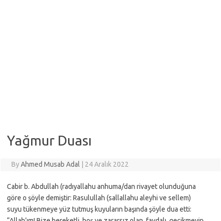
Yağmur Duası
By
Ahmed Musab Adal
|
24 Aralık 2022
Cabir b. Abdullah (radıyallahu anhuma/dan rivayet olunduğuna
göre o şöyle demiştir: Rasulullah (sallallahu aleyhi ve sellem)
suyu tükenmeye yüz tutmuş kuyuların başında şöyle dua etti:
“Allah’ım! Bize bereketli, hoş ve zararsız olan, faydalı, gecikmeyip