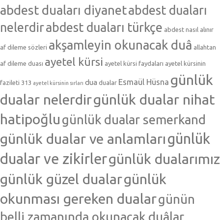
abdest duaları diyanet
abdest duaları
nelerdir
abdest duaları türkçe
abdest nasıl alınır
akşamleyin okunacak duâ
af dileme sözleri
allahtan
ayetel kürsi
af dileme duası
ayetel kürsi faydaları
ayetel kürsinin
günlük
Esmaül Hüsna
dua
fazileti 313
dualar
ayetel kürsinin sırları
dualar nelerdir
günlük dualar nihat
hatipoğlu
günlük dualar semerkand
günlük dualar ve anlamları
günlük
dualar ve zikirler
günlük dualarımız
günlük güzel dualar
günlük
okunması gereken dualar
günün
belli zamanında okunacak duâlar