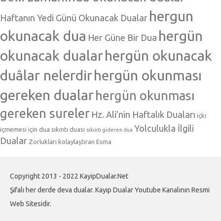
hergun
Haftanın Yedi Günü Okunacak Dualar
okunacak dua
hergün
Her Güne Bir Dua
okunacak dualar
hergün okunacak
duâlar nelerdir
hergün okunması
gereken dualar
hergün okunması
gereken sureler
Hz. Ali’nin Haftalık Duaları
içki
Yolculukla İlgili
içmemesi için dua
sıkıntı duası
sıkıntı gideren dua
Dualar
Zorlukları kolaylaştıran Esma
Copyright 2013 - 2022 KayipDualar.Net
Şifalı her derde deva dualar. Kayıp Dualar Youtube Kanalının Resmi
Web Sitesidir.