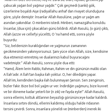
çabucak yağan bol yağmur yağdır.” Çok geçmedi (sanki) gök,
üzerlerine boşaldı Aişe (radıyallahu anhaf dan rivayet olunduğuna
göre, şöyle demiştir: İnsanlar Allah Rasulüne, yağm ur yağm am
asından yakındılar. O minberini istedi. Minberi, namazgâha konuldu.
İnsanlar, (dua için) çıkacakları günü bildirdi. Allah Rasulü, (o gün) çıktı,
Allah (azze ve cellefyi yüceltti, O ’na hamd etti, sonra şöyle
buyurdu:
“Siz, beldenizin kuraklığından ve yağmurun zamanının
gecikmesinden yakınıyorsunuz. Şanı yüce olan Allah, size, kendisine
dua etmenizi emretmiş ve dualarınızı kabul buyuracağını
vadetmiştir.” Allah Rasulü, sonra şöyle dua etti:
“Hamd, Âlem lerin Rabbi, Rahman, Rahim ve din gününün maliki olan
A llah’adır. A llah’tan başka ilah yoktur. O, her dilediğini yapar.
Allah’ım, kendinden başka ilah bulunmayan Şensin. Sen zenginsin,
bizler fakir. Bize bol bol yağm ur ver. İndirdiğin yağmuru, bize kuvvet
ve bir döneme kadar yeterli bir (n zık) ve fayda eyle!” Allah Rasulü,
sonra ellerini, koltuk altlarının beyazlığı görününceye kadar kaldırdı.
İnsanlara sırtını döndü, ellerini kaldırmış olduğu halde ridasının
tersini çevirdi. Sonra, insanlara yöneldi ve (minberden) inerek iki