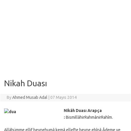
Nikah Duası
By
Ahmed Musab Adal
|
07 Mayıs 2014
Nikâh Duası Arapça
:
BismillâhirRahmânirRahîm.
Allâhümme ellif beynehumâ kemâ ellefte beyne ebînâ Âdeme ve