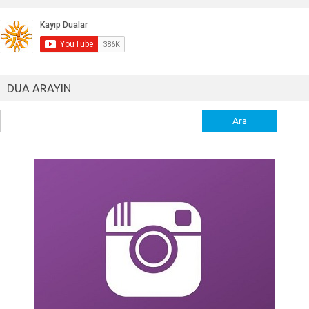
DUA ARAYIN
Arama: