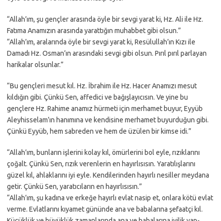
“Allah’ım, şu gençler arasında öyle bir sevgi yarat ki, Hz. Ali ile Hz.
Fatıma Anamızın arasında yarattığın muhabbet gibi olsun.”
“Allah’ım, aralarında öyle bir sevgi yarat ki, Resülullah’ın Kızı ile
Damadı Hz. Osman’ın arasındaki sevgi gibi olsun. Pırıl pırıl parlayan
harikalar olsunlar.”
“Bu gençleri mesut kıl. Hz. İbrahim ile Hz. Hacer Anamızı mesut
kıldığın gibi. Çünkü Sen, affedici ve bağışlayıcısın. Ve yine bu
gençlere Hz. Rahime anamız hürmeti için merhamet buyur, Eyyüb
Aleyhisselam’ın hanımına ve kendisine merhamet buyurduğun gibi.
Çünkü Eyyüb, hem sabreden ve hem de üzülen bir kimse idi.”
“Allah’ım, bunların işlerini kolay kıl, ömürlerini bol eyle, rızıklarını
çoğalt. Çünkü Sen, rızık verenlerin en hayırlısısın. Yaratılışlarını
güzel kıl, ahlaklarını iyi eyle. Kendilerinden hayırlı nesiller meydana
getir. Çünkü Sen, yaratıcıların en hayırlısısın.”
“Allah’ım, şu kadına ve erkeğe hayırlı evlat nasip et, onlara kötü evlat
verme. Evlatlarını kıyamet gününde ana ve babalarına şefaatçi kıl.
Küçüklük ve büyüklük zamanlarında ana ve babalarına iyilik yap-