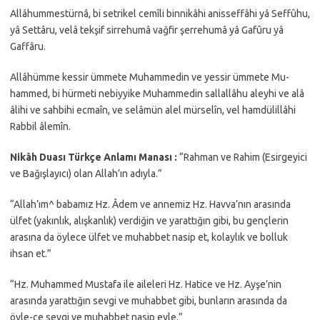
Allâhummestürnâ, bi setrikel cemîli binnikâhi anisseffâhi yâ Seffûhu,
yâ Settâru, velâ tekşif sirrehumâ vağfir şerrehumâ yâ Gafûru yâ
Gaffâru.
Allâhümme kessir ümmete Muhammedin ve yessir ümmete Mu-
hammed, bi hürmeti nebiyyike Muhammedin sallallâhu aleyhi ve alâ
âlihi ve sahbihi ecmaîn, ve selâmün alel mürselîn, vel hamdülillâhi
Rabbil âlemîn.
Nikâh Duası Türkçe Anlamı Manası :
“Rahman ve Rahim (Esirgeyici
ve Bağışlayıcı) olan Allah’ın adıyla.”
“Allah’ım^ babamız Hz. Âdem ve annemiz Hz. Havva’nın arasında
ülfet (yakınlık, alışkanlık) verdiğin ve yarattığın gibi, bu gençlerin
arasına da öylece ülfet ve muhabbet nasip et, kolaylık ve bolluk
ihsan et.”
“Hz. Muhammed Mustafa ile aileleri Hz. Hatice ve Hz. Ayşe’nin
arasında yarattığın sevgi ve muhabbet gibi, bunların arasında da
öyle-ce sevgi ve muhabbet nasip eyle.”