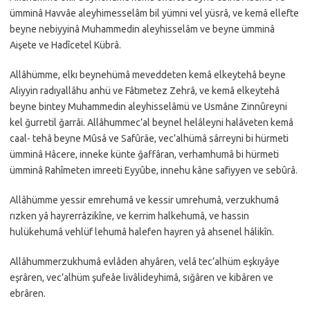
ümminâ Havvâe aleyhimesselâm bil yümni vel yüsrâ, ve kemâ ellefte
beyne nebiyyinâ Muhammedin aleyhisselâm ve beyne ümminâ
Aişete ve Hadîcetel Kübrâ.
Allâhümme, elkı beynehümâ meveddeten kemâ elkeytehâ beyne
Aliyyin radıyallâhu anhü ve Fâtımetez Zehrâ, ve kemâ elkeytehâ
beyne bintey Muhammedin aleyhisselâmü ve Usmâne Zinnûreyni
kel ğurretil ğarrâi. Allâhummec’al beynel helâleyni halâveten kemâ
caal- tehâ beyne Mûsâ ve Safûrâe, vec’alhümâ sârreyni bi hürmeti
ümminâ Hâcere, inneke künte ğaffâran, verhamhumâ bi hürmeti
ümminâ Rahîmeten imreeti Eyyûbe, innehu kâne safiyyen ve sebûrâ.
Allâhümme yessir emrehumâ ve kessir umrehumâ, verzukhumâ
rızken yâ hayrerrâzikîne, ve kerrim halkehumâ, ve hassin
hulükehumâ vehlüf lehumâ halefen hayren yâ ahsenel hâlikîn.
Allâhummerzukhumâ evlâden ahyâren, velâ tec’alhüm eşkıyâye
eşrâren, vec’alhüm şufeâe livâlideyhimâ, sığâren ve kibâren ve
ebrâren.