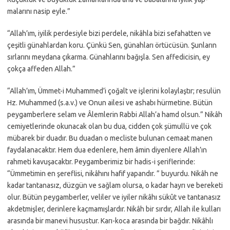
malarını nasip eyle.”
“Allah’ım, iyilik perdesiyle bizi perdele, nikâhla bizi sefahatten ve
çeşitli günahlardan koru. Çünkü Sen, günahları örtücüsün. Şunların
sırlarını meydana çıkarma. Günahlarını bağışla. Sen affedicisin, ey
çokça affeden Allah.”
“Allah’ım, Ümmet-i Muhammed’i çoğalt ve işlerini kolaylaştır; resulün
Hz. Muhammed (s.a.v.) ve Onun ailesi ve ashabı hürmetine. Bütün
peygamberlere selam ve Âlemlerin Rabbi Allah’a hamd olsun.” Nikâh
cemiyetlerinde okunacak olan bu dua, cidden çok şümullü ve çok
mübarek bir duadır. Bu duadan o mecliste bulunan cemaat manen
faydalanacaktır. Hem dua edenlere, hem âmin diyenlere Allah’ın
rahmeti kavuşacaktır. Peygamberimiz bir hadis-i şeriflerinde:
“Ümmetimin en şereflisi, nikâhını hafif yapandır. ” buyurdu. Nikâh ne
kadar tantanasız, düzgün ve sağlam olursa, o kadar hayrı ve bereketi
olur. Bütün peygamberler, veliler ve iyiler nikâhı sükût ve tantanasız
akdetmişler, derinlere kaçmamışlardır. Nikâh bir sırdır, Allah ile kulları
arasında bir manevi husustur. Karı-koca arasında bir bağdır. Nikâhlı