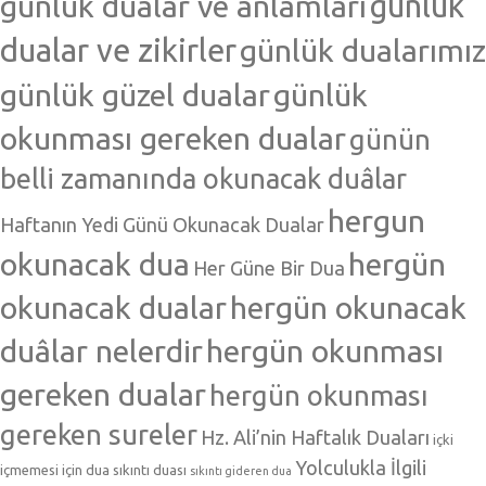
günlük dualar ve anlamları
günlük
dualar ve zikirler
günlük dualarımız
günlük güzel dualar
günlük
okunması gereken dualar
günün
belli zamanında okunacak duâlar
hergun
Haftanın Yedi Günü Okunacak Dualar
okunacak dua
hergün
Her Güne Bir Dua
okunacak dualar
hergün okunacak
duâlar nelerdir
hergün okunması
gereken dualar
hergün okunması
gereken sureler
Hz. Ali’nin Haftalık Duaları
içki
Yolculukla İlgili
içmemesi için dua
sıkıntı duası
sıkıntı gideren dua