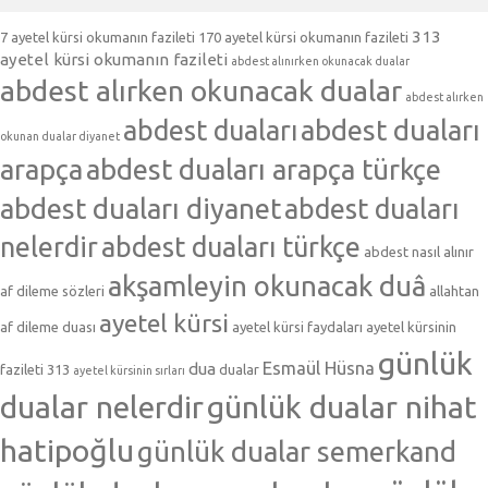
313
7 ayetel kürsi okumanın fazileti
170 ayetel kürsi okumanın fazileti
ayetel kürsi okumanın fazileti
abdest alınırken okunacak dualar
abdest alırken okunacak dualar
abdest alırken
abdest duaları
abdest duaları
okunan dualar diyanet
arapça
abdest duaları arapça türkçe
abdest duaları diyanet
abdest duaları
nelerdir
abdest duaları türkçe
abdest nasıl alınır
akşamleyin okunacak duâ
af dileme sözleri
allahtan
ayetel kürsi
af dileme duası
ayetel kürsi faydaları
ayetel kürsinin
günlük
Esmaül Hüsna
dua
fazileti 313
dualar
ayetel kürsinin sırları
dualar nelerdir
günlük dualar nihat
hatipoğlu
günlük dualar semerkand