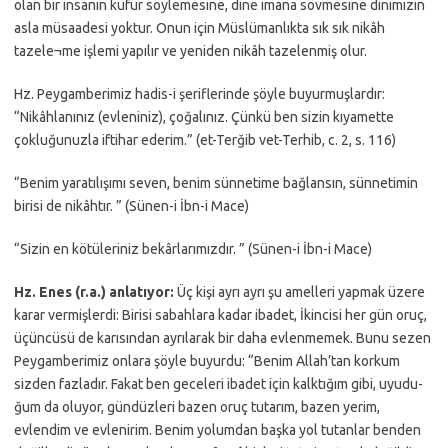
olan bir insanın küfür söylemesine, dine imana sövmesine dinimizin
asla müsaadesi yoktur. Onun için Müslümanlıkta sık sık nikâh
tazele¬me işlemi yapılır ve yeniden nikâh tazelenmiş olur.
Hz. Peygamberimiz hadis-i şeriflerinde şöyle buyurmuşlardır:
“Nikâhlanınız (evleniniz), çoğalınız. Çünkü ben sizin kıyamette
çokluğunuzla iftihar ederim.” (et-Terğib vet-Terhib, c. 2, s. 116)
“Benim yaratılışımı seven, benim sünnetime bağlansın, sünnetimin
birisi de nikâhtır. ” (Sünen-i İbn-i Mace)
“Sizin en kötüleriniz bekârlarımızdır. ” (Sünen-i İbn-i Mace)
Hz. Enes (r.a.) anlatıyor:
Üç kişi ayrı ayrı şu amelleri yapmak üzere
karar vermişlerdi: Birisi sabahlara kadar ibadet, İkincisi her gün oruç,
üçüncüsü de karısından ayrılarak bir daha evlenmemek. Bunu sezen
Peygamberimiz onlara şöyle buyurdu: “Benim Allah’tan korkum
sizden fazladır. Fakat ben geceleri ibadet için kalktığım gibi, uyudu-
ğum da oluyor, gündüzleri bazen oruç tutarım, bazen yerim,
evlendim ve evlenirim. Benim yolumdan başka yol tutanlar benden