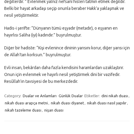
değillerdir. ” Evlenmek yalnız nefsanî hisleri tatmin etmek değildir.
Belki bir hayat arkadaşı seçip onunla beraber Hakk’a yaklaşmak ve
nesil yetiştirmektir.
Hadis-i şerifte: “Dünyanın tümü eşyadır (metadır), o eşyanın en
hayırlısı Saliha (iyi) kadındır.” buyrulmuştur.
Diğer bir hadiste: “Kişi evlenince dininin yarısını korur, diğer yarısı için
de Allah’tan korksun.” buyrulmuştur.
Evli insan, bekârdan daha fazla kendisini haramlardan uzaklaştırır.
Onun için evlenmek ve hayırlı nesil yetiştirmek dini bir vazifedir.
Resûllah’ın tavsiyesi de bu merkezdedir.
Category:
Dualar ve Anlamları
Günlük Dualar
Etiketler:
dini nikah duası
,
nikah duası arapça metni
,
nikah duası diyanet
,
nikah duası nasıl yapılır
,
nikah tazeleme duası
,
nişan duası