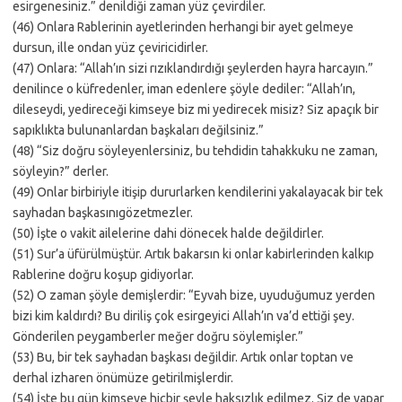
esirgenesiniz.” denildiği zaman yüz çevirdiler.
(46) Onlara Rablerinin ayetlerinden herhangi bir ayet gelmeye
dursun, ille ondan yüz çeviricidirler.
(47) Onlara: “Allah’ın sizi rızıklandırdığı şeylerden hayra harcayın.”
denilince o küfredenler, iman edenlere şöyle dediler: “Allah’ın,
dileseydi, yedireceği kimseye biz mi yedirecek misiz? Siz apaçık bir
sapıklıkta bulunanlardan başkaları değilsiniz.”
(48) “Siz doğru söyleyenlersiniz, bu tehdidin tahakkuku ne zaman,
söyleyin?” derler.
(49) Onlar birbiriyle itişip dururlarken kendilerini yakalayacak bir tek
sayhadan başkasınıgözetmezler.
(50) İşte o vakit ailelerine dahi dönecek halde değildirler.
(51) Sur’a üfürülmüştür. Artık bakarsın ki onlar kabirlerinden kalkıp
Rablerine doğru koşup gidiyorlar.
(52) O zaman şöyle demişlerdir: “Eyvah bize, uyuduğumuz yerden
bizi kim kaldırdı? Bu diriliş çok esirgeyici Allah’ın va’d ettiği şey.
Gönderilen peygamberler meğer doğru söylemişler.”
(53) Bu, bir tek sayhadan başkası değildir. Artık onlar toptan ve
derhal izharen önümüze getirilmişlerdir.
(54) İşte bu gün kimseye hiçbir şeyle haksızlık edilmez. Siz de yapar