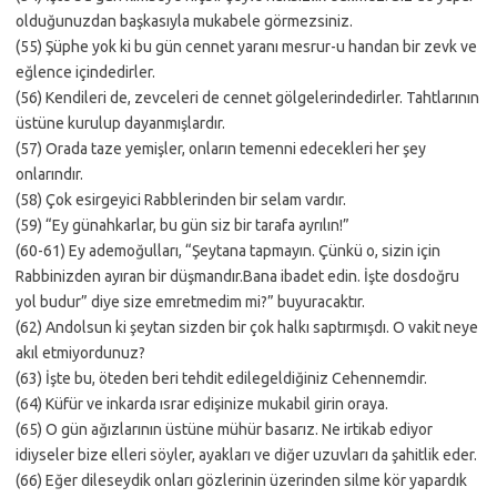
olduğunuzdan başkasıyla mukabele görmezsiniz.
(55) Şüphe yok ki bu gün cennet yaranı mesrur-u handan bir zevk ve
eğlence içindedirler.
(56) Kendileri de, zevceleri de cennet gölgelerindedirler. Tahtlarının
üstüne kurulup dayanmışlardır.
(57) Orada taze yemişler, onların temenni edecekleri her şey
onlarındır.
(58) Çok esirgeyici Rabblerinden bir selam vardır.
(59) “Ey günahkarlar, bu gün siz bir tarafa ayrılın!”
(60-61) Ey ademoğulları, “Şeytana tapmayın. Çünkü o, sizin için
Rabbinizden ayıran bir düşmandır.Bana ibadet edin. İşte dosdoğru
yol budur” diye size emretmedim mi?” buyuracaktır.
(62) Andolsun ki şeytan sizden bir çok halkı saptırmışdı. O vakit neye
akıl etmiyordunuz?
(63) İşte bu, öteden beri tehdit edilegeldiğiniz Cehennemdir.
(64) Küfür ve inkarda ısrar edişinize mukabil girin oraya.
(65) O gün ağızlarının üstüne mühür basarız. Ne irtikab ediyor
idiyseler bize elleri söyler, ayakları ve diğer uzuvları da şahitlik eder.
(66) Eğer dileseydik onları gözlerinin üzerinden silme kör yapardık