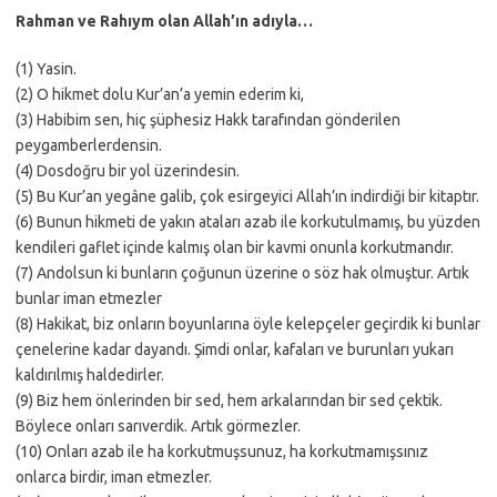
Rahman ve Rahıym olan Allah’ın adıyla…
(1) Yasin.
(2) O hikmet dolu Kur’an’a yemin ederim ki,
(3) Habibim sen, hiç şüphesiz Hakk tarafından gönderilen
peygamberlerdensin.
(4) Dosdoğru bir yol üzerindesin.
(5) Bu Kur’an yegâne galib, çok esirgeyici Allah’ın indirdiği bir kitaptır.
(6) Bunun hikmeti de yakın ataları azab ile korkutulmamış, bu yüzden
kendileri gaflet içinde kalmış olan bir kavmi onunla korkutmandır.
(7) Andolsun ki bunların çoğunun üzerine o söz hak olmuştur. Artık
bunlar iman etmezler
(8) Hakikat, biz onların boyunlarına öyle kelepçeler geçirdik ki bunlar
çenelerine kadar dayandı. Şimdi onlar, kafaları ve burunları yukarı
kaldırılmış haldedirler.
(9) Biz hem önlerinden bir sed, hem arkalarından bir sed çektik.
Böylece onları sarıverdik. Artık görmezler.
(10) Onları azab ile ha korkutmuşsunuz, ha korkutmamışsınız
onlarca birdir, iman etmezler.