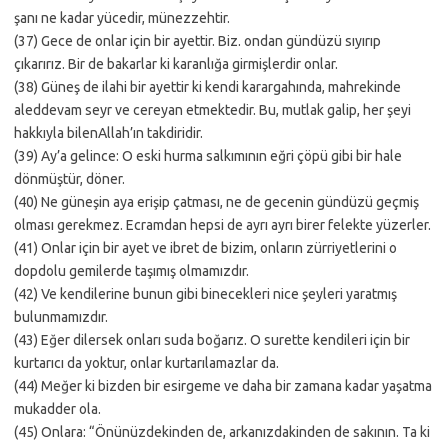
şanı ne kadar yücedir, münezzehtir.
(37) Gece de onlar için bir ayettir. Biz. ondan gündüzü sıyırıp
çıkarırız. Bir de bakarlar ki karanlığa girmişlerdir onlar.
(38) Güneş de ilahi bir ayettir ki kendi karargahında, mahrekinde
aleddevam seyr ve cereyan etmektedir. Bu, mutlak galip, her şeyi
hakkıyla bilenAllah’ın takdiridir.
(39) Ay’a gelince: O eski hurma salkımının eğri çöpü gibi bir hale
dönmüştür, döner.
(40) Ne güneşin aya erişip çatması, ne de gecenin gündüzü geçmiş
olması gerekmez. Ecramdan hepsi de ayrı ayrı birer felekte yüzerler.
(41) Onlar için bir ayet ve ibret de bizim, onların zürriyetlerini o
dopdolu gemilerde taşımış olmamızdır.
(42) Ve kendilerine bunun gibi binecekleri nice şeyleri yaratmış
bulunmamızdır.
(43) Eğer dilersek onları suda boğarız. O surette kendileri için bir
kurtarıcı da yoktur, onlar kurtarılamazlar da.
(44) Meğer ki bizden bir esirgeme ve daha bir zamana kadar yaşatma
mukadder ola.
(45) Onlara: “Önünüzdekinden de, arkanızdakinden de sakının. Ta ki