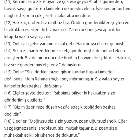
(11) Sen ancak o zikre uyan ve çok esirgeyici Allah’a görmeden,
büyük saygı gösteren kimseleri inzar edeceksin. İşte sen onları hem
mağfiretle, hem çok şerefli mükafatla müjdele.
(12) Hakikat, ölüleri biz diriltiriz biz. Önden gönderdikleri şeyleri ve
bıraktıkları eserleri de biz yazarız. Zaten biz her şeyi apaçık bir
kitapda yazıp saymışızdır.
(13) Onlara o şehir yaranını misal getir. Hani oraya elçiler gelmişti.
(14) Biz o zaman kendilerine iki elçigöndermiştik de onları tekzib
etmişlerdi. Biz de bir üçüncü ile bunları takviye etmişdik de “Hakikat,
biz size gönderilmiş elçileriz.” demişlerdi.
(15) Onlar: “Siz, dediler, bizim gibi insandan başka kimseler
değilsiniz . Hem Rahman hiçbir şey indirmemiştir. Siz yalan söyler
kimselerden başkası değilsiniz.”
(16) Elçiler şöyle dediler: “Rabbimiz biliyor ki hakikaten size
gönderilmiş elçileriz.”
(17) “Bizim üzerimize düşen vazife apaçık tebliğden başkası
değildir.”
(18) Dediler: “Doğrusu biz sizin yüzünüzden uğursuzlandık. Eğer
vazgeçmezseniz, andolsun, sizi mutlak taşlarız. Bizden size
muhakkak acıklı bir işkence de dokunur.”