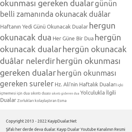
okunması gereken dualar
günün
belli zamanında okunacak duâlar
hergun
Haftanın Yedi Günü Okunacak Dualar
okunacak dua
hergün
Her Güne Bir Dua
okunacak dualar
hergün okunacak
duâlar nelerdir
hergün okunması
gereken dualar
hergün okunması
gereken sureler
Hz. Ali’nin Haftalık Duaları
içki
Yolculukla İlgili
içmemesi için dua
sıkıntı duası
sıkıntı gideren dua
Dualar
Zorlukları kolaylaştıran Esma
Copyright 2013 - 2022 KayipDualar.Net
Şifalı her derde deva dualar. Kayıp Dualar Youtube Kanalının Resmi