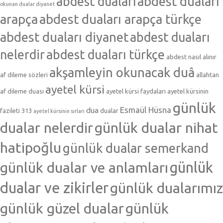
abdest duaları
abdest duaları
okunan dualar diyanet
arapça
abdest duaları arapça türkçe
abdest duaları diyanet
abdest duaları
nelerdir
abdest duaları türkçe
abdest nasıl alınır
akşamleyin okunacak duâ
af dileme sözleri
allahtan
ayetel kürsi
af dileme duası
ayetel kürsi faydaları
ayetel kürsinin
günlük
Esmaül Hüsna
dua
fazileti 313
dualar
ayetel kürsinin sırları
dualar nelerdir
günlük dualar nihat
hatipoğlu
günlük dualar semerkand
günlük dualar ve anlamları
günlük
dualar ve zikirler
günlük dualarımız
günlük güzel dualar
günlük