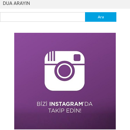
DUA ARAYIN
Arama: