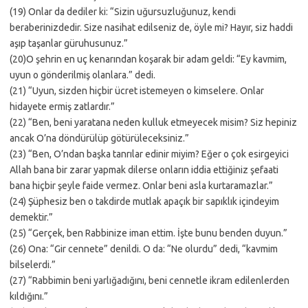
(19) Onlar da dediler ki: “Sizin uğursuzluğunuz, kendi
beraberinizdedir. Size nasihat edilseniz de, öyle mi? Hayır, siz haddi
aşıp taşanlar güruhusunuz.”
(20)O şehrin en uç kenarından koşarak bir adam geldi: “Ey kavmim,
uyun o gönderilmiş olanlara.” dedi.
(21) “Uyun, sizden hiçbir ücret istemeyen o kimselere. Onlar
hidayete ermiş zatlardır.”
(22) “Ben, beni yaratana neden kulluk etmeyecek misim? Siz hepiniz
ancak O’na döndürülüp götürüleceksiniz.”
(23) “Ben, O’ndan başka tanrılar edinir miyim? Eğer o çok esirgeyici
Allah bana bir zarar yapmak dilerse onların iddia ettiğiniz şefaati
bana hiçbir şeyle faide vermez. Onlar beni asla kurtaramazlar.”
(24) Şüphesiz ben o takdirde mutlak apaçık bir sapıklık içindeyim
demektir.”
(25) “Gerçek, ben Rabbinize iman ettim. İşte bunu benden duyun.”
(26) Ona: “Gir cennete” denildi. O da: “Ne olurdu” dedi, “kavmim
bilselerdi.”
(27) “Rabbimin beni yarlığadığını, beni cennetle ikram edilenlerden
kıldığını.”