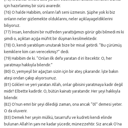
için hazırlanmış bir sürü avaredir.
(76) O halde Habibim, onların lafı seni üzmesin. Şüphe yok ki biz
onların neler gizlemekte olduklarını, neler açıklayageldiklerini
biliyoruz.
(77) İnsan, kendisini bir nutfeden yarattığımızı görür gibi bilmedi mi ki
şimdi o, açıktan açığa müfrit bir düşman kesilmektedir.
(78) O, kendi yaratılışım unutarak bize bir misal getirdi. “Bu çürümüş
kemiklere kim can verecekmiş?” dedi.
(79) Habibim de ki. “Onları ilk defa yaratan d iri İtecektir. O, her
yaratmayı hakkıyla bilendir.”
(80) O, yemyeşil bir ağaçtan sizin için bir ateş çıkarandır. İşte bakın
ateşi ondan çakıp alıyorsunuz.
(81) Gökleri ve yeri yaratan Allah, onlar gibisini yaratmaya kadir değil
midir? Elbette kadirdir. O, bütün kainatı yaratandır. Her şeyi hakkıyla
bilendir.
(82) O’nun emri bir şeyi dilediği zaman, ona ancak “0l” demesi yeter.
O da oluverir.
(83) Demek her şeyin mülkü, tasarrufu ve kudreti kendi elinde
bulunan Allah’ın şanı ne kadar yücedir, münezzehtir. Siz ancak O’na