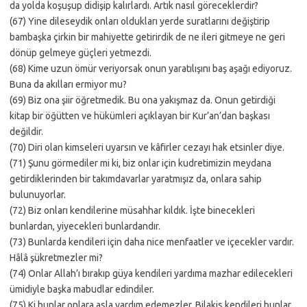
da yolda koşuşup didişip kalırlardı. Artık nasıl göreceklerdir?
(67) Yine dileseydik onları oldukları yerde suratlarını değiştirip
bambaşka çirkin bir mahiyette getirirdik de ne ileri gitmeye ne geri
dönüp gelmeye güçleri yetmezdi.
(68) Kime uzun ömür veriyorsak onun yaratılışını baş aşağı ediyoruz.
Buna da akılları ermiyor mu?
(69) Biz ona şiir öğretmedik. Bu ona yakışmaz da. Onun getirdiği
kitap bir öğütten ve hükümleri açıklayan bir Kur’an’dan başkası
değildir.
(70) Diri olan kimseleri uyarsın ve kâfirler cezayı hak etsinler diye.
(71) Şunu görmediler mi ki, biz onlar için kudretimizin meydana
getirdiklerinden bir takımdavarlar yaratmışız da, onlara sahip
bulunuyorlar.
(72) Biz onları kendilerine müsahhar kıldık. İşte binecekleri
bunlardan, yiyecekleri bunlardandır.
(73) Bunlarda kendileri için daha nice menfaatler ve içecekler vardır.
Hâlâ şükretmezler mi?
(74) Onlar Allah’ı bırakıp güya kendileri yardıma mazhar edilecekleri
ümidiyle başka mabudlar edindiler.
(75) Ki bunlar onlara asla yardım edemezler. Bilakis kendileri bunlar