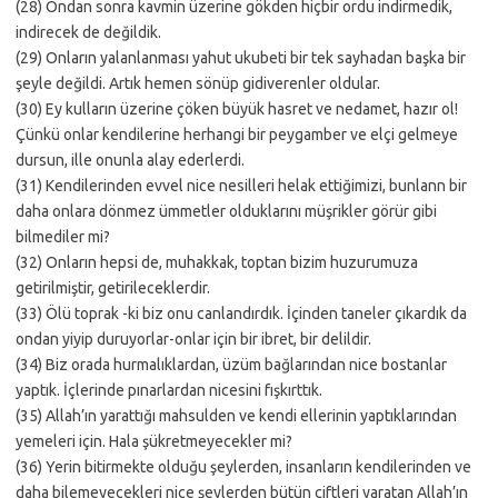
(28) Ondan sonra kavmin üzerine gökden hiçbir ordu indirmedik,
indirecek de değildik.
(29) Onların yalanlanması yahut ukubeti bir tek sayhadan başka bir
şeyle değildi. Artık hemen sönüp gidiverenler oldular.
(30) Ey kulların üzerine çöken büyük hasret ve nedamet, hazır ol!
Çünkü onlar kendilerine herhangi bir peygamber ve elçi gelmeye
dursun, ille onunla alay ederlerdi.
(31) Kendilerinden evvel nice nesilleri helak ettiğimizi, bunlann bir
daha onlara dönmez ümmetler olduklarını müşrikler görür gibi
bilmediler mi?
(32) Onların hepsi de, muhakkak, toptan bizim huzurumuza
getirilmiştir, getirileceklerdir.
(33) Ölü toprak -ki biz onu canlandırdık. İçinden taneler çıkardık da
ondan yiyip duruyorlar-onlar için bir ibret, bir delildir.
(34) Biz orada hurmalıklardan, üzüm bağlarından nice bostanlar
yaptık. İçlerinde pınarlardan nicesini fışkırttık.
(35) Allah’ın yarattığı mahsulden ve kendi ellerinin yaptıklarından
yemeleri için. Hala şükretmeyecekler mi?
(36) Yerin bitirmekte olduğu şeylerden, insanların kendilerinden ve
daha bilemeyecekleri nice şeylerden bütün çiftleri yaratan Allah’ın