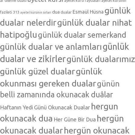
af dileme duası
ayetel kürsi faydaları
ayetel kürsinin
günlük
Esmaül Hüsna
dua
fazileti 313
dualar
ayetel kürsinin sırları
dualar nelerdir
günlük dualar nihat
hatipoğlu
günlük dualar semerkand
günlük dualar ve anlamları
günlük
dualar ve zikirler
günlük dualarımız
günlük güzel dualar
günlük
okunması gereken dualar
günün
belli zamanında okunacak duâlar
hergun
Haftanın Yedi Günü Okunacak Dualar
okunacak dua
hergün
Her Güne Bir Dua
okunacak dualar
hergün okunacak