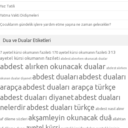
Yaz Tatili
Yatma Vakti Didişmeleri
Çocuklarım gündelik işlere yardım etme yaşına ne zaman gelecekler?
Dua ve Dualar Etiketleri
313
7 ayetel kürsi okumanın fazileti
170 ayetel kürsi okumanın fazileti
ayetel kürsi okumanın fazileti
abdest alınırken okunacak dualar
abdest alırken okunacak dualar
abdest alırken
abdest duaları
abdest duaları
okunan dualar diyanet
arapça
abdest duaları arapça türkçe
abdest duaları diyanet
abdest duaları
nelerdir
abdest duaları türkçe
abdest nasıl alınır
akşamleyin okunacak duâ
af dileme sözleri
allahtan
ayetel kürsi