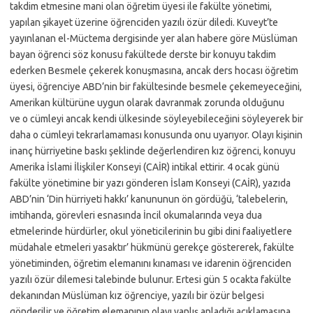
takdim etmesine mani olan öğretim üyesi ile fakülte yönetimi,
yapılan şikayet üzerine öğrenciden yazılı özür diledi. Kuveyt’te
yayınlanan el-Müctema dergisinde yer alan habere göre Müslüman
bayan öğrenci söz konusu fakültede derste bir konuyu takdim
ederken Besmele çekerek konuşmasına, ancak ders hocası öğretim
üyesi, öğrenciye ABD’nin bir fakültesinde besmele çekemeyeceğini,
Amerikan kültürüne uygun olarak davranmak zorunda olduğunu
ve o cümleyi ancak kendi ülkesinde söyleyebileceğini söyleyerek bir
daha o cümleyi tekrarlamaması konusunda onu uyarıyor. Olayı kişinin
inanç hürriyetine baskı şeklinde değerlendiren kız öğrenci, konuyu
Amerika İslami İlişkiler Konseyi (CAİR) intikal ettirir. 4 ocak günü
fakülte yönetimine bir yazı gönderen İslam Konseyi (CAİR), yazıda
ABD’nin ‘Din hürriyeti hakkı’ kanununun ön gördüğü, ‘talebelerin,
imtihanda, görevleri esnasında İncil okumalarında veya dua
etmelerinde hürdürler, okul yöneticilerinin bu gibi dini faaliyetlere
müdahale etmeleri yasaktır’ hükmünü gerekçe göstererek, fakülte
yönetiminden, öğretim elemanını kınaması ve idarenin öğrenciden
yazılı özür dilemesi talebinde bulunur. Ertesi gün 5 ocakta fakülte
dekanından Müslüman kız öğrenciye, yazılı bir özür belgesi
gönderilir ve öğretim elemanının olayı yanlış anladığı açıklamasına