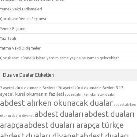
Yemek Vakti Didişmeleri
Çocukların Yemek Seçmesi
Yemek Pişirme
Yaz Tatili
Yatma Vakti Didişmeleri
Çocuklarım gündelik işlere yardım etme yaşına ne zaman gelecekler?
Dua ve Dualar Etiketleri
313
7 ayetel kürsi okumanın fazileti
170 ayetel kürsi okumanın fazileti
ayetel kürsi okumanın fazileti
abdest alınırken okunacak dualar
abdest alırken okunacak dualar
abdest alırken
abdest duaları
abdest duaları
okunan dualar diyanet
arapça
abdest duaları arapça türkçe
abdest duaları diyanet
abdest duaları