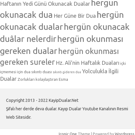
hergun
Haftanın Yedi Günü Okunacak Dualar
okunacak dua
hergün
Her Güne Bir Dua
okunacak dualar
hergün okunacak
duâlar nelerdir
hergün okunması
gereken dualar
hergün okunması
gereken sureler
Hz. Ali’nin Haftalık Duaları
içki
Yolculukla İlgili
içmemesi için dua
sıkıntı duası
sıkıntı gideren dua
Dualar
Zorlukları kolaylaştıran Esma
Copyright 2013 - 2022 KayipDualar.Net
Şifalı her derde deva dualar. Kayıp Dualar Youtube Kanalının Resmi
Web Sitesidir.
Iconic One
Theme | Powered by
Wordpress