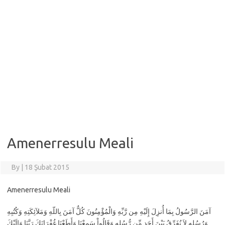
Amenerresulu Meali
By
|
18 Şubat 2015
Amenerresulu Meali
آمَنَ الرَّسُولُ بِمَا أُنزِلَ إِلَيْهِ مِن رَّبِّهِ وَالْمُؤْمِنُونَ كُلٌّ آمَنَ بِاللّهِ وَمَلآئِكَتِهِ وَكُتُبِهِ
وَرُسُلِهِ لاَ نُفَرِّقُ بَيْنَ أَحَدٍ مِّن رُّسُلِهِ وَقَالُواْ سَمِعْنَا وَأَطَعْنَا غُفْرَانَكَ رَبَّنَا وَإِلَيْكَ