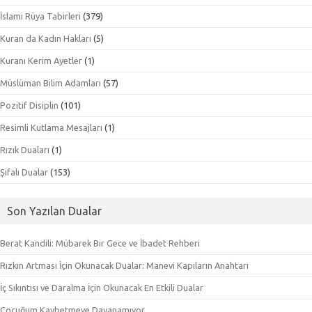
İslami Rüya Tabirleri
(379)
Kuran da Kadın Hakları
(5)
Kuranı Kerim Ayetler
(1)
Müslüman Bilim Adamları
(57)
Pozitif Disiplin
(101)
Resimli Kutlama Mesajları
(1)
Rızık Duaları
(1)
Şifalı Dualar
(153)
Son Yazılan Dualar
Berat Kandili: Mübarek Bir Gece ve İbadet Rehberi
Rızkın Artması İçin Okunacak Dualar: Manevi Kapıların Anahtarı
İç Sıkıntısı ve Daralma İçin Okunacak En Etkili Dualar
Çocuğum Kaybetmeye Dayanamıyor.