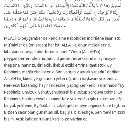
الْمَصِيرُ ﴿۲٨٥﴾ لاَ يُكَلِّفُ اللّهُ نَفْسًا إِلاَّ وُسْعَهَا لَهَا مَا كَسَبَتْ وَعَلَيْهَا مَا اكْتَسَبَتْ
رَبَّنَا لاَ تُؤَاخِذْنَا إِن نَّسِينَا أَوْأَخْطَأْنَا رَبَّنَا وَلاَ تَحْمِلْ عَلَيْنَا إِصْرًا كَمَا حَمَلْتَهُ عَلَى
الَّذِينَ مِن قَبْلِنَا رَبَّنَا وَلاَ تُحَمِّلْنَا مَا لاَ طَاقَةَ لَنَا بِهِ وَاعْفُ عَنَّا وَاغْفِرْ لَنَا وَارْحَمْنَآ
أَنتَ مَوْلاَنَا فَانصُرْنَا عَلَى الْقَوْمِ الْكَافِرِينَ
MEALİ: O peygamber de kendisine Rabbinden indirilene iman etti,
Mü’minler de (onlardan) her biri ALLAH’a, onun meleklerine,
kitaplarına, peygamberlerine inandı. “Onun (ALLAH’ın)
peygamberlerinden hiç birini diğerlerinin arkasından ayırmayız
(hepsine inanırız), dinledik, (kabul ettik) emrine itaat ettik, Ey
Rabbimiz, mağfiretini isteriz. Son varışımız ancak sanadır” dediler.
ALLAH hiç kimseye gücünün yeteceğinden başkasını yüklemez.
Herkesin kazandığı hayır faidesine, yaptığı şer kendi zararınadır. “Ey
Rabbimiz, unuttuk, yahut yanıldıysak bizi tutup sorguya çekme. Ey
Rabbimiz, bizden evvelki ümmetlere yüklediğin gibi üstümüze ağır
bir yük yükleme, Ey Rabbimiz takat getiremeyeceğimizi bize taşıtma.
Bizden sadır olan günahları sil, bağışla, bizi esirge. Sen mevlamızsın
bizim. Artık kafirler ruhuna karşı bize yardım et.