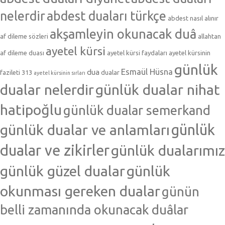
nelerdir
abdest duaları türkçe
abdest nasıl alınır
akşamleyin okunacak duâ
af dileme sözleri
allahtan
ayetel kürsi
af dileme duası
ayetel kürsi faydaları
ayetel kürsinin
günlük
Esmaül Hüsna
dua
fazileti 313
dualar
ayetel kürsinin sırları
dualar nelerdir
günlük dualar nihat
hatipoğlu
günlük dualar semerkand
günlük dualar ve anlamları
günlük
dualar ve zikirler
günlük dualarımız
günlük güzel dualar
günlük
okunması gereken dualar
günün
belli zamanında okunacak duâlar