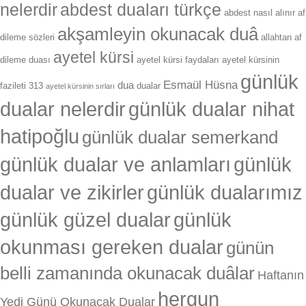
nelerdir
abdest duaları türkçe
abdest nasıl alınır
af
akşamleyin okunacak duâ
dileme sözleri
allahtan af
ayetel kürsi
dileme duası
ayetel kürsi faydaları
ayetel kürsinin
günlük
Esmaül Hüsna
dua
fazileti 313
dualar
ayetel kürsinin sırları
dualar nelerdir
günlük dualar nihat
hatipoğlu
günlük dualar semerkand
günlük
günlük dualar ve anlamları
dualar ve zikirler
günlük dualarımız
günlük güzel dualar
günlük
okunması gereken dualar
günün
belli zamanında okunacak duâlar
Haftanın
hergun
Yedi Günü Okunacak Dualar