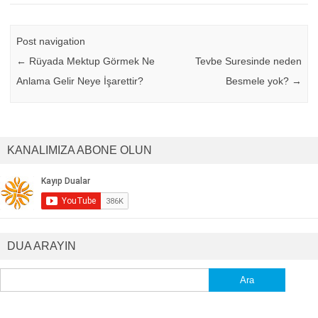
Post navigation
←
Rüyada Mektup Görmek Ne
Tevbe Suresinde neden
Anlama Gelir Neye İşarettir?
Besmele yok?
→
KANALIMIZA ABONE OLUN
DUA ARAYIN
Arama: