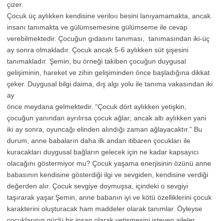
çizer.
Çocuk üç aylıkken kendisine veriloıı besini lanıyamamakta, ancak
insanı tanımakta ve gülümsemesine gülümseme ile cevap
verebilmektedir. Çocuğun gıdasını tanıması, tanımasından iki-üç
ay sonra olmakladır. Çocuk ancak 5-6 aylıkken süt şişesini
tanımakladır. Şemin, bu örneği takiben çocuğun duygusal
gelişiminin, hareket ve zihin gelişiminden önce başladığına dikkat
çeker. Duygusal bilgi daima, dış algı yolu ile tanıma vakasından iki
ay
önce meydana gelmektedir. “Çocuk dört aylıkken yetişkin,
çocuğun yanından ayrılırsa çocuk ağlar; ancak altı aylıkken yani
iki ay sonra, oyuncağı elinden alındığı zaman ağlayacaktır.” Bu
durum, anne babaların daha ilk andan itibaren çocukları ile
kuracakları duygusal bağların gelecek için ne kadar kapsayıcı
olacağını göstermiyor mu? Çocuk yaşama enerjisinin özünü anne
babasının kendisine gösterdiği ilgi ve sevgiden, kendisine verdiği
değerden alır. Çocuk sevgiye doymuşsa, içindeki o sevgiyi
taşırarak yaşar.Şemin, anne babanın iyi ve kötü özelliklerini çocuk
karakterini oluşturacak ham maddeler olarak tanımlar. Öyleyse
çocuklarının güçlü bir insan olarak yetişmesini isteyen aileler,