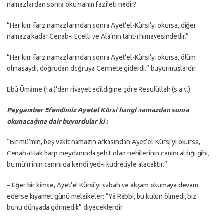
namazlardan sonra okumanın fazileti nedir?
“Her kim farz namazlarından sonra Ayet’el-Kürsi’yi okursa, diğer
namaza kadar Cenab-ı Ecelli ve Ala’nın taht-ı himayesindedir.”
“Her kim farz namazlarından sonra Ayet’el-Kürsi’yi okursa, ölüm
olmasaydı, doğrudan doğruya Cennete giderdi.” buyurmuşlardır.
Ebû Ümâme (r.a.)’den rivayet edildiğine göre Resulüllah (s.a.v.)
Peygamber Efendimiz Ayetel Kürsi hangi namazdan sonra
okunacağına dair buyurdular ki :
“Bir mü’min, beş vakit namazın arkasından Ayet’el-Kürsi’yi okursa,
Cenab-ı Hak harp meydanında şehit olan nebilerinin canını aldığı gibi,
bu mü’minin canını da kendi yed-i kudretiyle alacaktır.”
– Eğer bir kimse, Ayet’el Kürsi’yi sabah ve akşam okumaya devam
ederse kıyamet günü melaikeler: “Yâ Rabbi, bu kulun ölmedi, biz
bunu dünyada görmedik” diyeceklerdir.