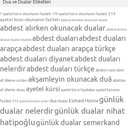
Dua ve Dualar Etiketleri
313
7 ayetel kürsi okumanın fazileti
170 ayetel kürsi okumanın fazileti
ayetel kürsi okumanın fazileti
abdest alınırken okunacak dualar
abdest alırken okunacak dualar
abdest alırken
abdest duaları
abdest duaları
okunan dualar diyanet
arapça
abdest duaları arapça türkçe
abdest duaları diyanet
abdest duaları
nelerdir
abdest duaları türkçe
abdest nasıl alınır
akşamleyin okunacak duâ
af dileme sözleri
allahtan
ayetel kürsi
af dileme duası
ayetel kürsi faydaları
ayetel kürsinin
günlük
Esmaül Hüsna
dua
fazileti 313
dualar
ayetel kürsinin sırları
dualar nelerdir
günlük dualar nihat
hatipoğlu
günlük dualar semerkand