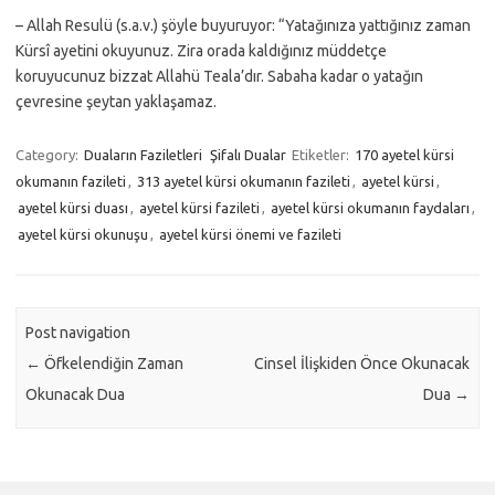
– Allah Resulü (s.a.v.) şöyle buyuruyor: “Yatağınıza yattığınız zaman
Kürsî ayetini okuyunuz. Zira orada kaldığınız müddetçe
koruyucunuz bizzat Allahü Teala’dır. Sabaha kadar o yatağın
çevresine şeytan yaklaşamaz.
Category:
Duaların Faziletleri
Şifalı Dualar
Etiketler:
170 ayetel kürsi
okumanın fazileti
,
313 ayetel kürsi okumanın fazileti
,
ayetel kürsi
,
ayetel kürsi duası
,
ayetel kürsi fazileti
,
ayetel kürsi okumanın faydaları
,
ayetel kürsi okunuşu
,
ayetel kürsi önemi ve fazileti
Post navigation
←
Öfkelendiğin Zaman
Cinsel İlişkiden Önce Okunacak
Okunacak Dua
Dua
→