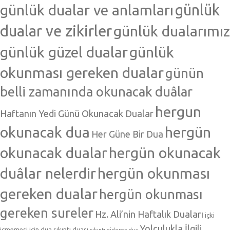
günlük dualar ve anlamları
günlük
dualar ve zikirler
günlük dualarımız
günlük güzel dualar
günlük
okunması gereken dualar
günün
belli zamanında okunacak duâlar
hergun
Haftanın Yedi Günü Okunacak Dualar
okunacak dua
hergün
Her Güne Bir Dua
okunacak dualar
hergün okunacak
duâlar nelerdir
hergün okunması
gereken dualar
hergün okunması
gereken sureler
Hz. Ali’nin Haftalık Duaları
içki
Yolculukla İlgili
içmemesi için dua
sıkıntı duası
sıkıntı gideren dua