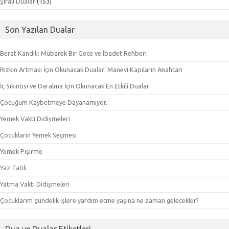
Şifalı Dualar
(153)
Son Yazılan Dualar
Berat Kandili: Mübarek Bir Gece ve İbadet Rehberi
Rızkın Artması İçin Okunacak Dualar: Manevi Kapıların Anahtarı
İç Sıkıntısı ve Daralma İçin Okunacak En Etkili Dualar
Çocuğum Kaybetmeye Dayanamıyor.
Yemek Vakti Didişmeleri
Çocukların Yemek Seçmesi
Yemek Pişirme
Yaz Tatili
Yatma Vakti Didişmeleri
Çocuklarım gündelik işlere yardım etme yaşına ne zaman gelecekler?
Dua ve Dualar Etiketleri