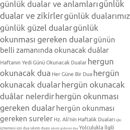
günlük dualar ve anlamları
günlük
dualar ve zikirler
günlük dualarımız
günlük güzel dualar
günlük
okunması gereken dualar
günün
belli zamanında okunacak duâlar
hergun
Haftanın Yedi Günü Okunacak Dualar
okunacak dua
hergün
Her Güne Bir Dua
okunacak dualar
hergün okunacak
duâlar nelerdir
hergün okunması
gereken dualar
hergün okunması
gereken sureler
Hz. Ali’nin Haftalık Duaları
içki
Yolculukla İlgili
içmemesi için dua
sıkıntı duası
sıkıntı gideren dua