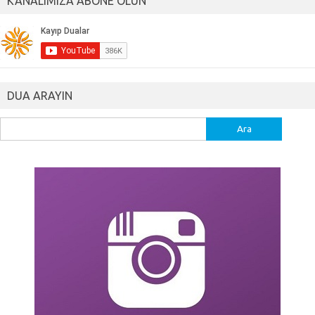
KANALIMIZA ABONE OLUN
DUA ARAYIN
Arama: