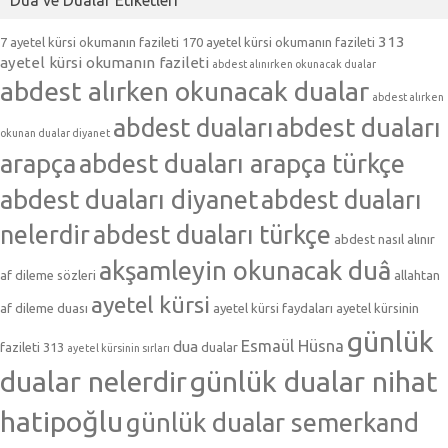
313
7 ayetel kürsi okumanın fazileti
170 ayetel kürsi okumanın fazileti
ayetel kürsi okumanın fazileti
abdest alınırken okunacak dualar
abdest alırken okunacak dualar
abdest alırken
abdest duaları
abdest duaları
okunan dualar diyanet
arapça
abdest duaları arapça türkçe
abdest duaları diyanet
abdest duaları
nelerdir
abdest duaları türkçe
abdest nasıl alınır
akşamleyin okunacak duâ
af dileme sözleri
allahtan
ayetel kürsi
af dileme duası
ayetel kürsi faydaları
ayetel kürsinin
günlük
Esmaül Hüsna
dua
fazileti 313
dualar
ayetel kürsinin sırları
dualar nelerdir
günlük dualar nihat
hatipoğlu
günlük dualar semerkand