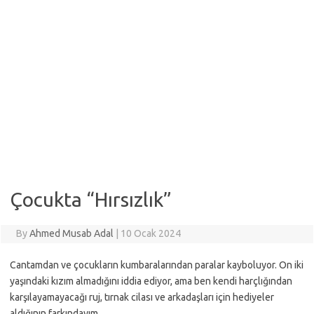
Çocukta “Hırsızlık”
By
Ahmed Musab Adal
|
10 Ocak 2024
Cantamdan ve çocukların kumbaralarından paralar kayboluyor. On iki
yaşındaki kızım almadığını iddia ediyor, ama ben kendi harçlığından
karşılayamayacağı ruj, tırnak cilası ve arkadaşları için hediyeler
aldığının farkındayım.