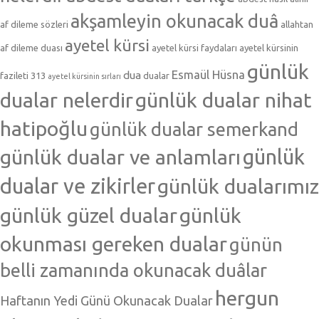
akşamleyin okunacak duâ
af dileme sözleri
allahtan
ayetel kürsi
af dileme duası
ayetel kürsi faydaları
ayetel kürsinin
günlük
Esmaül Hüsna
dua
fazileti 313
dualar
ayetel kürsinin sırları
dualar nelerdir
günlük dualar nihat
hatipoğlu
günlük dualar semerkand
günlük dualar ve anlamları
günlük
dualar ve zikirler
günlük dualarımız
günlük güzel dualar
günlük
okunması gereken dualar
günün
belli zamanında okunacak duâlar
hergun
Haftanın Yedi Günü Okunacak Dualar