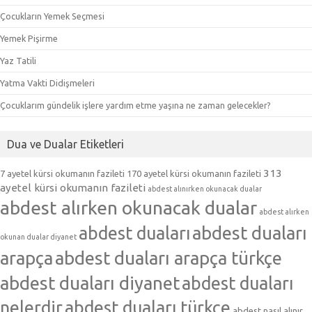
Çocukların Yemek Seçmesi
Yemek Pişirme
Yaz Tatili
Yatma Vakti Didişmeleri
Çocuklarım gündelik işlere yardım etme yaşına ne zaman gelecekler?
Dua ve Dualar Etiketleri
313
7 ayetel kürsi okumanın fazileti
170 ayetel kürsi okumanın fazileti
ayetel kürsi okumanın fazileti
abdest alınırken okunacak dualar
abdest alırken okunacak dualar
abdest alırken
abdest duaları
abdest duaları
okunan dualar diyanet
arapça
abdest duaları arapça türkçe
abdest duaları diyanet
abdest duaları
nelerdir
abdest duaları türkçe
abdest nasıl alınır