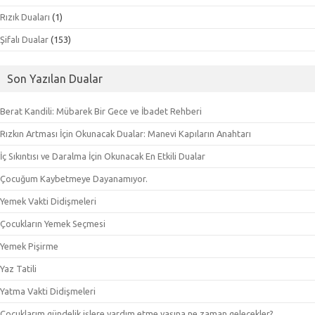
Rızık Duaları
(1)
Şifalı Dualar
(153)
Son Yazılan Dualar
Berat Kandili: Mübarek Bir Gece ve İbadet Rehberi
Rızkın Artması İçin Okunacak Dualar: Manevi Kapıların Anahtarı
İç Sıkıntısı ve Daralma İçin Okunacak En Etkili Dualar
Çocuğum Kaybetmeye Dayanamıyor.
Yemek Vakti Didişmeleri
Çocukların Yemek Seçmesi
Yemek Pişirme
Yaz Tatili
Yatma Vakti Didişmeleri
Çocuklarım gündelik işlere yardım etme yaşına ne zaman gelecekler?