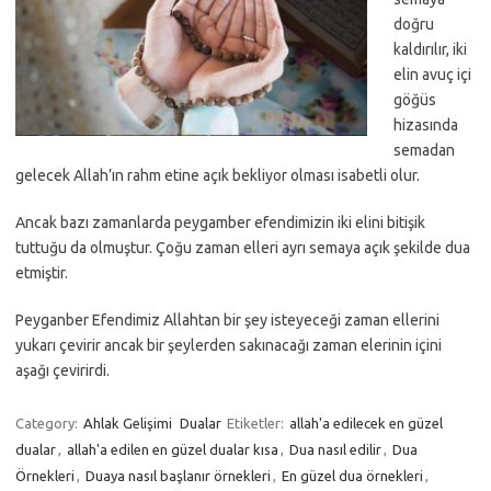
doğru
kaldırılır, iki
elin avuç içi
göğüs
hizasında
semadan
gelecek Allah’ın rahm etine açık bekliyor olması isabetli olur.
Ancak bazı zamanlarda peygamber efendimizin iki elini bitişik
tuttuğu da olmuştur. Çoğu zaman elleri ayrı semaya açık şekilde dua
etmiştir.
Peyganber Efendimiz Allahtan bir şey isteyeceği zaman ellerini
yukarı çevirir ancak bir şeylerden sakınacağı zaman elerinin içini
aşağı çevirirdi.
Category:
Ahlak Gelişimi
Dualar
Etiketler:
allah'a edilecek en güzel
dualar
,
allah'a edilen en güzel dualar kısa
,
Dua nasıl edilir
,
Dua
Örnekleri
,
Duaya nasıl başlanır örnekleri
,
En güzel dua örnekleri
,