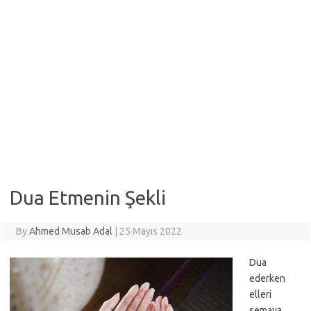
Dua Etmenin Şekli
By
Ahmed Musab Adal
|
25 Mayıs 2022
Dua
ederken
elleri
semaya