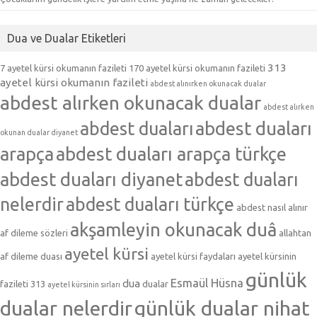
Dua ve Dualar Etiketleri
313
7 ayetel kürsi okumanın fazileti
170 ayetel kürsi okumanın fazileti
ayetel kürsi okumanın fazileti
abdest alınırken okunacak dualar
abdest alırken okunacak dualar
abdest alırken
abdest duaları
abdest duaları
okunan dualar diyanet
arapça
abdest duaları arapça türkçe
abdest duaları diyanet
abdest duaları
nelerdir
abdest duaları türkçe
abdest nasıl alınır
akşamleyin okunacak duâ
af dileme sözleri
allahtan
ayetel kürsi
af dileme duası
ayetel kürsi faydaları
ayetel kürsinin
günlük
Esmaül Hüsna
dua
fazileti 313
dualar
ayetel kürsinin sırları
dualar nelerdir
günlük dualar nihat