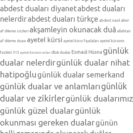
abdest duaları diyanet
abdest duaları
nelerdir
abdest duaları türkçe
abdest nasıl alınır
akşamleyin okunacak duâ
af dileme sözleri
allahtan
ayetel kürsi
af dileme duası
ayetel kürsi faydaları
ayetel kürsinin
günlük
Esmaül Hüsna
dua
fazileti 313
dualar
ayetel kürsinin sırları
dualar nelerdir
günlük dualar nihat
hatipoğlu
günlük dualar semerkand
günlük dualar ve anlamları
günlük
dualar ve zikirler
günlük dualarımız
günlük güzel dualar
günlük
okunması gereken dualar
günün