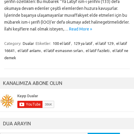
şerifin özellikleri: Bu mübarek “Yâ Latıyf ism-i şerifini (133) defa
okumaya devam edenler çeşitli elemlerden huzura kavuşurlar.
İşlerinde başarıya ulaşamayanlar muvaffakiyet elde etmeleri için bu
mübarek ism-i şerifi (lOO)’er defa okumayı adet halinegetirmelidirler.
İlahi keşiflere nail olmak isteyen,…
Read More »
Category:
Dualar
Etiketler:
100 el latif
,
129 ya latif
,
el latif 129
,
el latif
16641
,
el latif anlamı
,
el latif esmasının sırları
,
el latif fazileti
,
el latif ne
demek
KANALIMIZA ABONE OLUN
DUA ARAYIN