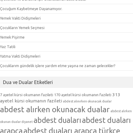
Çocuğum Kaybetmeye Dayanamıyor.
Yemek Vakti Didişmeleri
Çocukların Yemek Seçmesi
Yemek Pişirme
Yaz Tatili
Yatma Vakti Didişmeleri
Çocuklarım gündelik işlere yardım etme yaşına ne zaman gelecekler?
Dua ve Dualar Etiketleri
313
7 ayetel kürsi okumanın fazileti
170 ayetel kürsi okumanın fazileti
ayetel kürsi okumanın fazileti
abdest alınırken okunacak dualar
abdest alırken okunacak dualar
abdest alırken
abdest duaları
abdest duaları
okunan dualar diyanet
arapça
abdest duaları arapça türkçe