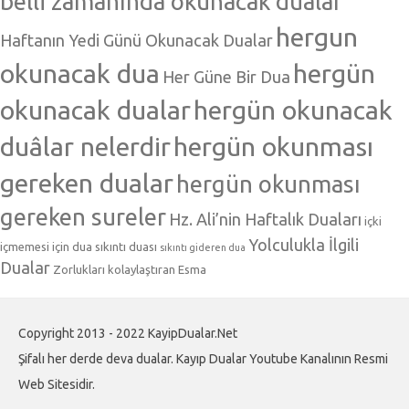
belli zamanında okunacak duâlar
hergun
Haftanın Yedi Günü Okunacak Dualar
okunacak dua
hergün
Her Güne Bir Dua
okunacak dualar
hergün okunacak
duâlar nelerdir
hergün okunması
gereken dualar
hergün okunması
gereken sureler
Hz. Ali’nin Haftalık Duaları
içki
Yolculukla İlgili
içmemesi için dua
sıkıntı duası
sıkıntı gideren dua
Dualar
Zorlukları kolaylaştıran Esma
Copyright 2013 - 2022 KayipDualar.Net
Şifalı her derde deva dualar. Kayıp Dualar Youtube Kanalının Resmi
Web Sitesidir.