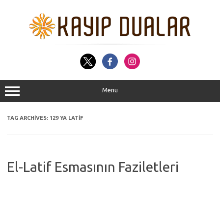
Skip
to
content
Menu
TAG ARCHIVES:
129 YA LATIF
El-Latif Esmasının Faziletleri