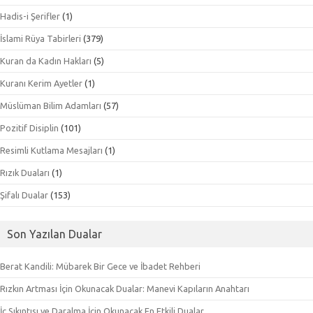
Hadis-i Şerifler
(1)
İslami Rüya Tabirleri
(379)
Kuran da Kadın Hakları
(5)
Kuranı Kerim Ayetler
(1)
Müslüman Bilim Adamları
(57)
Pozitif Disiplin
(101)
Resimli Kutlama Mesajları
(1)
Rızık Duaları
(1)
Şifalı Dualar
(153)
Son Yazılan Dualar
Berat Kandili: Mübarek Bir Gece ve İbadet Rehberi
Rızkın Artması İçin Okunacak Dualar: Manevi Kapıların Anahtarı
İç Sıkıntısı ve Daralma İçin Okunacak En Etkili Dualar