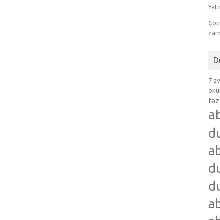
Yat
Çocu
zam
D
7 ay
okum
faz
a
d
ab
du
du
ab