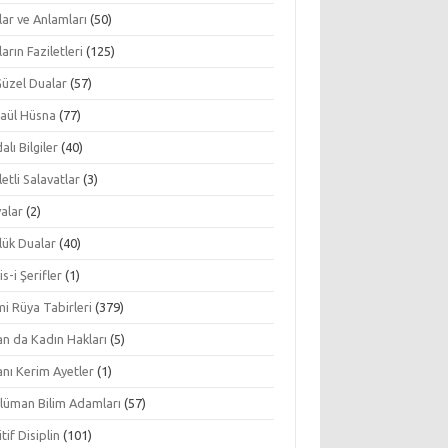
ar ve Anlamları
(50)
arın Faziletleri
(125)
Güzel Dualar
(57)
aül Hüsna
(77)
alı Bilgiler
(40)
letli Salavatlar
(3)
alar
(2)
lük Dualar
(40)
s-i Şerifler
(1)
mi Rüya Tabirleri
(379)
an da Kadın Hakları
(5)
nı Kerim Ayetler
(1)
lüman Bilim Adamları
(57)
tif Disiplin
(101)