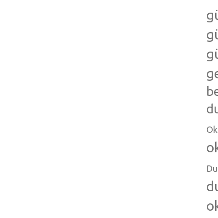
g
g
g
g
b
d
Ok
o
Du
d
o