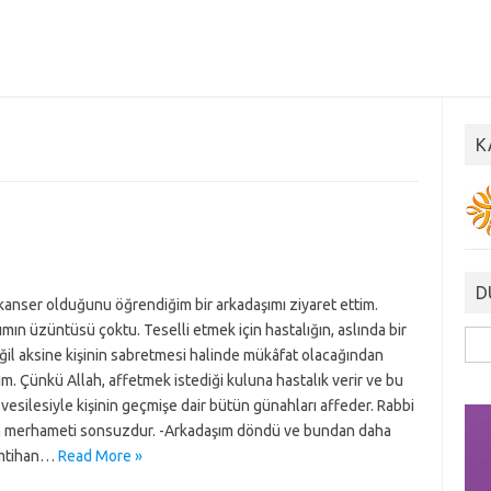
K
D
kanser olduğunu öğrendiğim bir arkadaşımı ziyaret ettim.
mın üzüntüsü çoktu. Teselli etmek için hastalığın, aslında bir
Ara
il aksine kişinin sabretmesi halinde mükâfat olacağından
m. Çünkü Allah, affetmek istediği kuluna hastalık verir ve bu
 vesilesiyle kişinin geçmişe dair bütün günahları affeder. Rabbi
n merhameti sonsuzdur. -Arkadaşım döndü ve bundan daha
imtihan…
Read More »