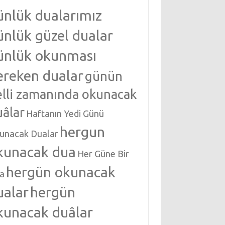
ünlük dualarımız
ünlük güzel dualar
ünlük okunması
ereken dualar
günün
elli zamanında okunacak
uâlar
Haftanın Yedi Günü
hergun
unacak Dualar
kunacak dua
Her Güne Bir
hergün okunacak
a
ualar
hergün
kunacak duâlar