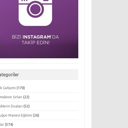
ategoriler
k Gelişimi
(170)
elenin Sırları
(22)
klerin Duaları
(52)
uğun Manevi Eğitimi
(26)
lar
(574)