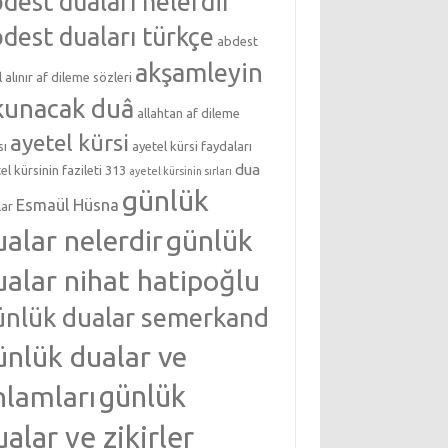
dest duaları nelerdir
dest duaları türkçe
abdest
akşamleyin
l alınır
af dileme sözleri
kunacak duâ
allahtan af dileme
ayetel kürsi
sı
ayetel kürsi faydaları
dua
el kürsinin fazileti 313
ayetel kürsinin sırları
günlük
Esmaül Hüsna
lar
ualar nelerdir
günlük
ualar nihat hatipoğlu
ünlük dualar semerkand
ünlük dualar ve
nlamları
günlük
ualar ve zikirler