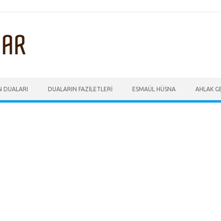
N DUALARI
DUALARIN FAZILETLERI
ESMAÜL HÜSNA
AHLAK GE