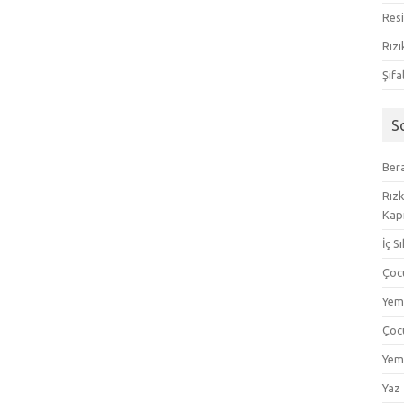
Resi
Rızı
Şifa
S
Bera
Rızk
Kapı
İç S
Çoc
Yem
Çoc
Yem
Yaz 