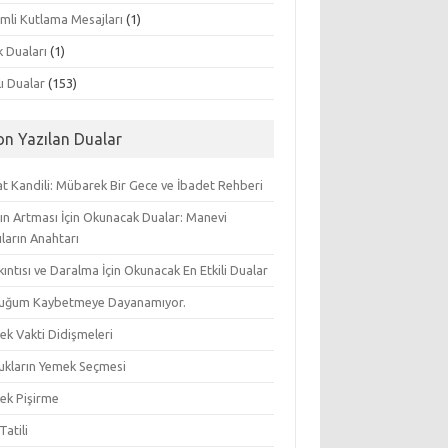
mli Kutlama Mesajları
(1)
k Duaları
(1)
lı Dualar
(153)
on Yazılan Dualar
t Kandili: Mübarek Bir Gece ve İbadet Rehberi
ın Artması İçin Okunacak Dualar: Manevi
ların Anahtarı
ıkıntısı ve Daralma İçin Okunacak En Etkili Dualar
uğum Kaybetmeye Dayanamıyor.
ek Vakti Didişmeleri
ukların Yemek Seçmesi
ek Pişirme
Tatili