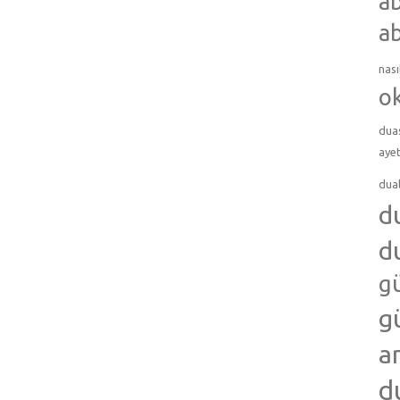
ab
ab
nası
o
dua
ayet
dua
d
d
g
g
a
d