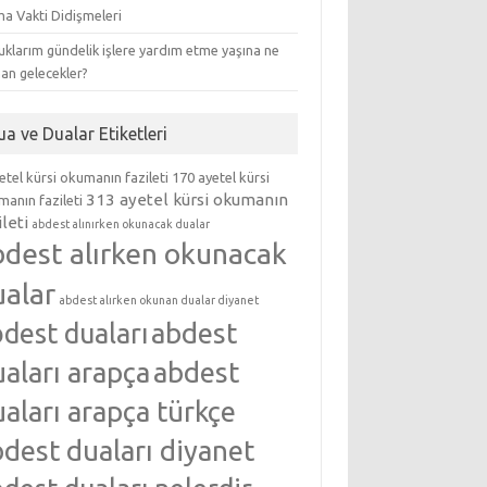
ma Vakti Didişmeleri
klarım gündelik işlere yardım etme yaşına ne
an gelecekler?
ua ve Dualar Etiketleri
etel kürsi okumanın fazileti
170 ayetel kürsi
313 ayetel kürsi okumanın
anın fazileti
ileti
abdest alınırken okunacak dualar
bdest alırken okunacak
ualar
abdest alırken okunan dualar diyanet
abdest
dest duaları
aları arapça
abdest
aları arapça türkçe
dest duaları diyanet