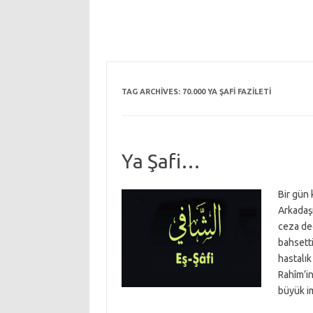
TAG ARCHIVES:
70.000 YA ŞAFI FAZILETI
Ya Şafi…
Bir gün 
Arkadaşı
ceza değ
bahsetti
hastalık
Rahîm’i
büyük 