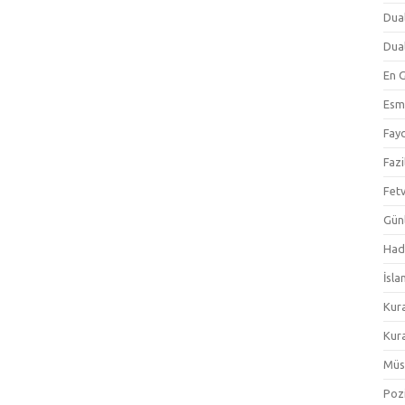
Dual
Dual
En 
Esm
Fayd
Fazi
Fetv
Gün
Hadi
İsla
Kur
Kura
Müs
Pozi