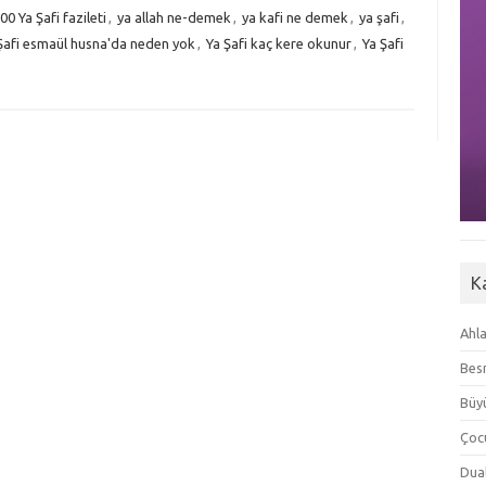
00 Ya Şafi fazileti
,
ya allah ne-demek
,
ya kafi ne demek
,
ya şafi
,
Şafi esmaül husna'da neden yok
,
Ya Şafi kaç kere okunur
,
Ya Şafi
K
Ahla
Besm
Büyü
Çoc
Dua