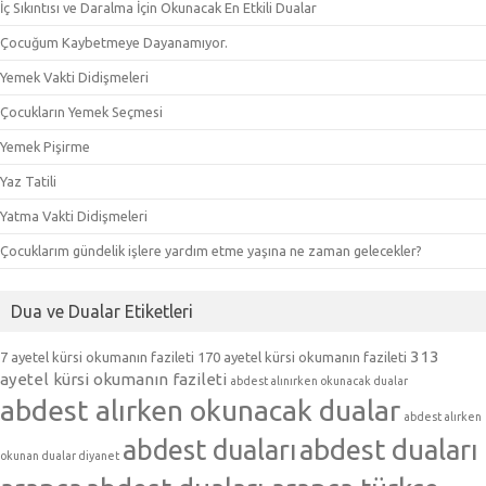
İç Sıkıntısı ve Daralma İçin Okunacak En Etkili Dualar
Çocuğum Kaybetmeye Dayanamıyor.
Yemek Vakti Didişmeleri
Çocukların Yemek Seçmesi
Yemek Pişirme
Yaz Tatili
Yatma Vakti Didişmeleri
Çocuklarım gündelik işlere yardım etme yaşına ne zaman gelecekler?
Dua ve Dualar Etiketleri
313
7 ayetel kürsi okumanın fazileti
170 ayetel kürsi okumanın fazileti
ayetel kürsi okumanın fazileti
abdest alınırken okunacak dualar
abdest alırken okunacak dualar
abdest alırken
abdest duaları
abdest duaları
okunan dualar diyanet