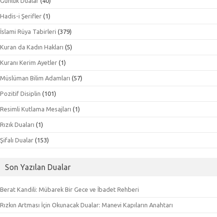
Günlük Dualar
(40)
Hadis-i Şerifler
(1)
İslami Rüya Tabirleri
(379)
Kuran da Kadın Hakları
(5)
Kuranı Kerim Ayetler
(1)
Müslüman Bilim Adamları
(57)
Pozitif Disiplin
(101)
Resimli Kutlama Mesajları
(1)
Rızık Duaları
(1)
Şifalı Dualar
(153)
Son Yazılan Dualar
Berat Kandili: Mübarek Bir Gece ve İbadet Rehberi
Rızkın Artması İçin Okunacak Dualar: Manevi Kapıların Anahtarı