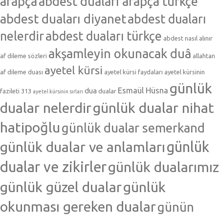
arapça
abdest duaları arapça türkçe
abdest duaları diyanet
abdest duaları
nelerdir
abdest duaları türkçe
abdest nasıl alınır
akşamleyin okunacak duâ
af dileme sözleri
allahtan
ayetel kürsi
af dileme duası
ayetel kürsi faydaları
ayetel kürsinin
günlük
Esmaül Hüsna
dua
fazileti 313
dualar
ayetel kürsinin sırları
dualar nelerdir
günlük dualar nihat
hatipoğlu
günlük dualar semerkand
günlük dualar ve anlamları
günlük
dualar ve zikirler
günlük dualarımız
günlük güzel dualar
günlük
okunması gereken dualar
günün