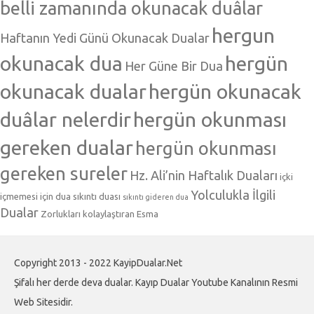
belli zamanında okunacak duâlar
hergun
Haftanın Yedi Günü Okunacak Dualar
okunacak dua
hergün
Her Güne Bir Dua
okunacak dualar
hergün okunacak
duâlar nelerdir
hergün okunması
gereken dualar
hergün okunması
gereken sureler
Hz. Ali’nin Haftalık Duaları
içki
Yolculukla İlgili
içmemesi için dua
sıkıntı duası
sıkıntı gideren dua
Dualar
Zorlukları kolaylaştıran Esma
Copyright 2013 - 2022 KayipDualar.Net
Şifalı her derde deva dualar. Kayıp Dualar Youtube Kanalının Resmi
Web Sitesidir.