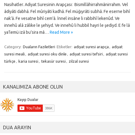
Nasihatler. Adiyat Suresinin Arapçası: Bismillâhirrahmânirrahım. Vel
âdiyâti dabhâ. Fel mûriyâti kadhâ. Fel müğıyrâti subhâ. Fe eserne bihî
nak’â. Fe vesatne bihî cem’â. İnnel insâne li rabbihî lekenûd. Ve
innehû alâ zâlike le şehiyd. Ve innehû li hubbil hayri le şediyd. E fe lâ
ya’lemü izâ bu’sira mâ…
Read More »
Category:
Duaların Faziletleri
Etiketler:
adiyat suresi arapça
,
adiyat
suresi meali
,
adiyat suresi oku dinle
,
adiyat suresi tefsiri
,
adiyat suresi
türkçe
,
karia suresi
,
tekasür suresi
,
zilzal suresi
KANALIMIZA ABONE OLUN
DUA ARAYIN