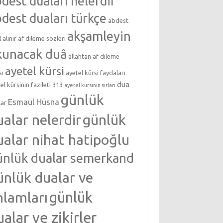
dest duaları nelerdir
dest duaları türkçe
abdest
akşamleyin
l alınır
af dileme sözleri
kunacak duâ
allahtan af dileme
ayetel kürsi
sı
ayetel kürsi faydaları
dua
el kürsinin fazileti 313
ayetel kürsinin sırları
günlük
Esmaül Hüsna
lar
ualar nelerdir
günlük
ualar nihat hatipoğlu
ünlük dualar semerkand
ünlük dualar ve
nlamları
günlük
ualar ve zikirler