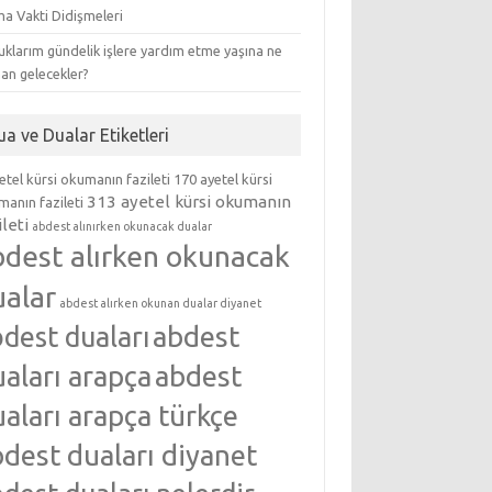
ma Vakti Didişmeleri
klarım gündelik işlere yardım etme yaşına ne
an gelecekler?
ua ve Dualar Etiketleri
etel kürsi okumanın fazileti
170 ayetel kürsi
313 ayetel kürsi okumanın
anın fazileti
ileti
abdest alınırken okunacak dualar
bdest alırken okunacak
ualar
abdest alırken okunan dualar diyanet
abdest
dest duaları
aları arapça
abdest
aları arapça türkçe
dest duaları diyanet