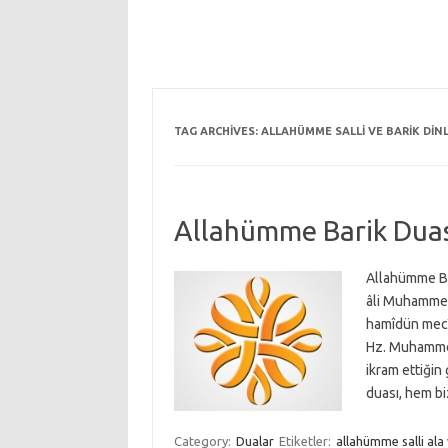
TAG ARCHIVES:
ALLAHÜMME SALLI VE BARIK DIN
Allahümme Barik Dua
Allahümme Ba
âli Muhammed
hamîdün mecî
Hz. Muhammed’
ikram ettiğin
duası, hem 
Category:
Dualar
Etiketler:
allahümme salli ala