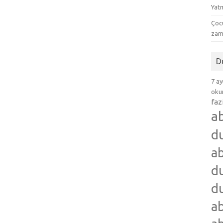
Yat
Çocu
zam
D
7 ay
okum
faz
a
d
ab
du
du
ab