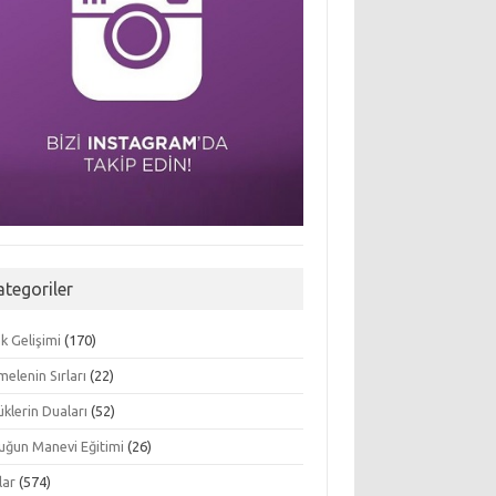
ategoriler
k Gelişimi
(170)
elenin Sırları
(22)
klerin Duaları
(52)
uğun Manevi Eğitimi
(26)
lar
(574)