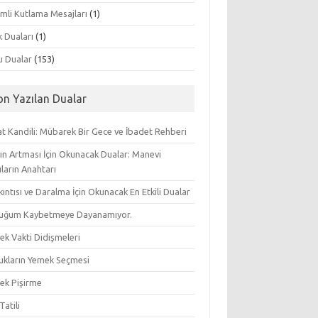
mli Kutlama Mesajları
(1)
k Duaları
(1)
lı Dualar
(153)
on Yazılan Dualar
t Kandili: Mübarek Bir Gece ve İbadet Rehberi
ın Artması İçin Okunacak Dualar: Manevi
ların Anahtarı
ıkıntısı ve Daralma İçin Okunacak En Etkili Dualar
uğum Kaybetmeye Dayanamıyor.
ek Vakti Didişmeleri
ukların Yemek Seçmesi
ek Pişirme
Tatili