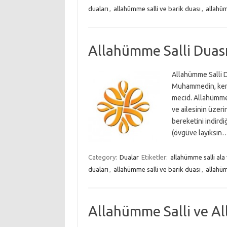
duaları
,
allahümme salli ve barik duası
,
allahüm
Allahümme Salli Duas
Allahümme Salli D
Muhammedin, kemâ 
mecid. Allahümme
ve ailesinin üzeri
bereketini indird
(övgüve layıksın
Category:
Dualar
Etiketler:
allahümme salli ala
duaları
,
allahümme salli ve barik duası
,
allahüm
Allahümme Salli ve A