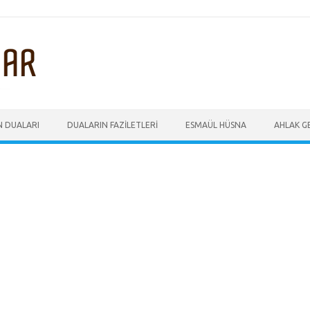
N DUALARI
DUALARIN FAZILETLERI
ESMAÜL HÜSNA
AHLAK GE