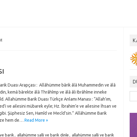
K
LE
sı
D
rik Duası Arapçası : Allâhümme bârik âlâ Muhammedin ve âlâ
in, kemâ bârekte âlâ Thrâhîmp ve âlâ âli Ibrâhîme inneke
Ara
d. Allahümme Barik Duası Türkçe Anlamı Manası : “Allah’ım,
i ve ailesini mübarek eyle; Hz. İbrahim’e ve ailesine İhsan ve
 gibi. Şüphesiz Sen, Hamîd ve Mecîd’sin.” Allâhümme Barik
bize hem de…
Read More »
 ve barik
,
allahümme salli ve barik dinle
,
allahümme salli ve barik