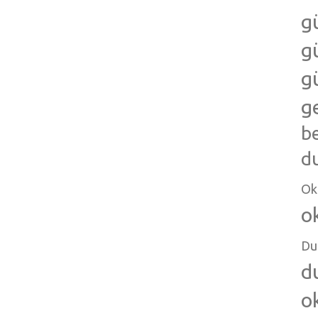
g
g
g
g
b
d
Ok
o
Du
d
o