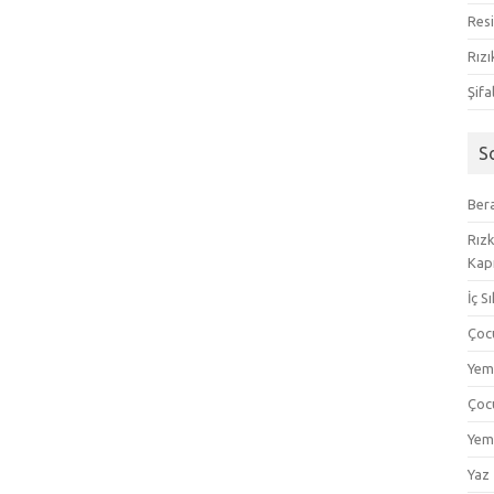
Resi
Rızı
Şifa
S
Bera
Rızk
Kapı
İç S
Çoc
Yem
Çoc
Yem
Yaz 