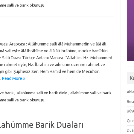
me salli ve barik okunuşu
ı
uası Arapçası : Allâhümme salli âlâ Muhammedin ve âlâ âli
salleyte âlâ Ibrâhîme ve âlâ âli Ibrâhîme, inneke hamîdün
 Salli Duası Türkçe Anlamı Manası : “Allah’ım, Hz. Muhammed
ne rahmet eyle; Hz. İbrahim ve ailesinin üzerine rahmet ve
iğin gibi. Şüphesiz Sen. Hem Hamîd ve hem de Mecid’sin.
K
…
Read More »
Ahla
 ve barik
,
allahümme salli ve barik dinle
,
allahümme salli ve barik
me salli ve barik okunuşu
Besm
Büyü
Çoc
llahümme Barik Duaları
Dua