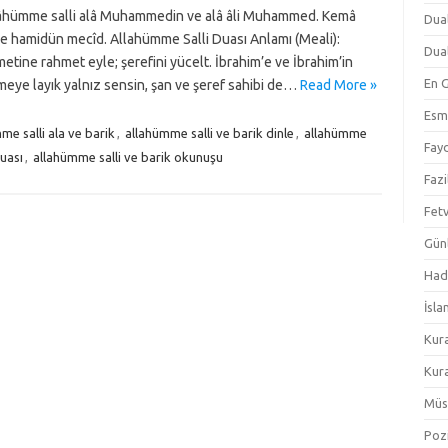
lâhümme salli alâ Muhammedin ve alâ âli Muhammed. Kemâ
Dual
eke hamidün mecîd. Allahümme Salli Duası Anlamı (Meali):
Dual
ne rahmet eyle; şerefini yücelt. İbrahim’e ve İbrahim’in
En 
meye layık yalnız sensin, şan ve şeref sahibi de…
Read More »
Esm
me salli ala ve barik
,
allahümme salli ve barik dinle
,
allahümme
Fayd
uası
,
allahümme salli ve barik okunuşu
Fazi
Fetv
Gün
Hadi
İsla
Kur
Kura
Müs
Pozi