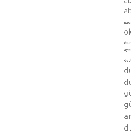
ab
ab
nası
o
dua
ayet
dua
d
d
g
g
a
d