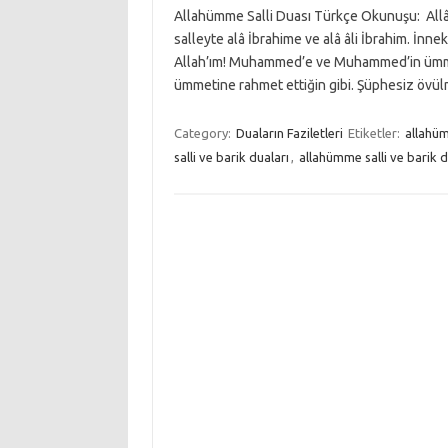
Allahümme Salli Duası Türkçe Okunuşu: Al
salleyte alâ İbrahime ve alâ âli İbrahim. İnn
Allah’ım! Muhammed’e ve Muhammed’in ümmeti
ümmetine rahmet ettiğin gibi. Şüphesiz övül
Category:
Duaların Faziletleri
Etiketler:
allahüm
salli ve barik duaları
,
allahümme salli ve barik d