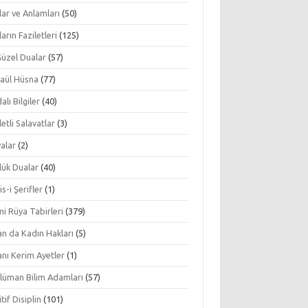
ar ve Anlamları
(50)
arın Faziletleri
(125)
Güzel Dualar
(57)
aül Hüsna
(77)
alı Bilgiler
(40)
letli Salavatlar
(3)
alar
(2)
lük Dualar
(40)
s-i Şerifler
(1)
mi Rüya Tabirleri
(379)
an da Kadın Hakları
(5)
nı Kerim Ayetler
(1)
lüman Bilim Adamları
(57)
tif Disiplin
(101)