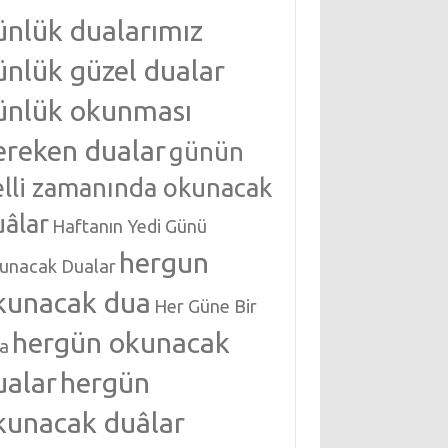
ünlük dualarımız
ünlük güzel dualar
ünlük okunması
ereken dualar
günün
elli zamanında okunacak
uâlar
Haftanın Yedi Günü
hergun
unacak Dualar
kunacak dua
Her Güne Bir
hergün okunacak
a
ualar
hergün
kunacak duâlar