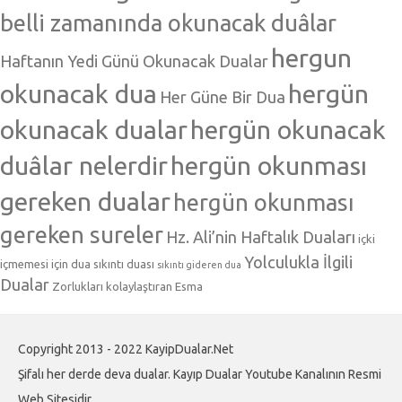
belli zamanında okunacak duâlar
hergun
Haftanın Yedi Günü Okunacak Dualar
okunacak dua
hergün
Her Güne Bir Dua
okunacak dualar
hergün okunacak
duâlar nelerdir
hergün okunması
gereken dualar
hergün okunması
gereken sureler
Hz. Ali’nin Haftalık Duaları
içki
Yolculukla İlgili
içmemesi için dua
sıkıntı duası
sıkıntı gideren dua
Dualar
Zorlukları kolaylaştıran Esma
Copyright 2013 - 2022 KayipDualar.Net
Şifalı her derde deva dualar. Kayıp Dualar Youtube Kanalının Resmi
Web Sitesidir.