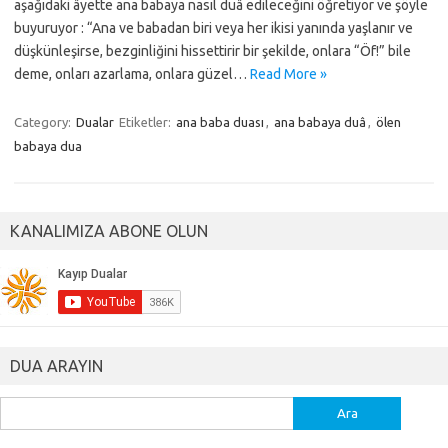
aşağıdaki âyette ana babaya nasıl duâ edileceğini öğretiyor ve şöyle
buyuruyor : “Ana ve babadan biri veya her ikisi yanında yaşlanır ve
düşkünleşirse, bezginliğini hissettirir bir şekilde, onlara “Öf!” bile
deme, onları azarlama, onlara güzel…
Read More »
Category:
Dualar
Etiketler:
ana baba duası
,
ana babaya duâ
,
ölen
babaya dua
KANALIMIZA ABONE OLUN
DUA ARAYIN
Arama: