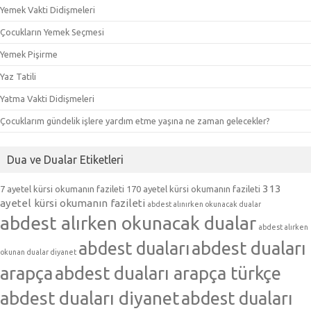
Yemek Vakti Didişmeleri
Çocukların Yemek Seçmesi
Yemek Pişirme
Yaz Tatili
Yatma Vakti Didişmeleri
Çocuklarım gündelik işlere yardım etme yaşına ne zaman gelecekler?
Dua ve Dualar Etiketleri
313
7 ayetel kürsi okumanın fazileti
170 ayetel kürsi okumanın fazileti
ayetel kürsi okumanın fazileti
abdest alınırken okunacak dualar
abdest alırken okunacak dualar
abdest alırken
abdest duaları
abdest duaları
okunan dualar diyanet
arapça
abdest duaları arapça türkçe
abdest duaları diyanet
abdest duaları