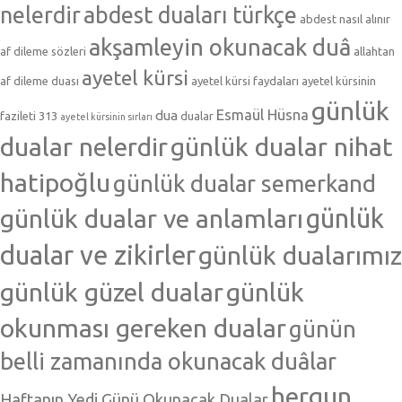
nelerdir
abdest duaları türkçe
abdest nasıl alınır
akşamleyin okunacak duâ
af dileme sözleri
allahtan
ayetel kürsi
af dileme duası
ayetel kürsi faydaları
ayetel kürsinin
günlük
Esmaül Hüsna
dua
fazileti 313
dualar
ayetel kürsinin sırları
dualar nelerdir
günlük dualar nihat
hatipoğlu
günlük dualar semerkand
günlük dualar ve anlamları
günlük
dualar ve zikirler
günlük dualarımız
günlük güzel dualar
günlük
okunması gereken dualar
günün
belli zamanında okunacak duâlar
hergun
Haftanın Yedi Günü Okunacak Dualar