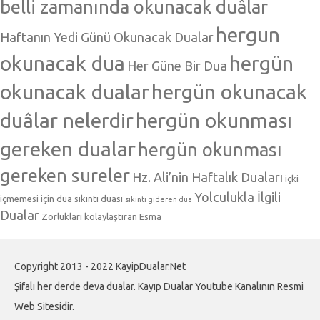
belli zamanında okunacak duâlar
hergun
Haftanın Yedi Günü Okunacak Dualar
okunacak dua
hergün
Her Güne Bir Dua
okunacak dualar
hergün okunacak
duâlar nelerdir
hergün okunması
gereken dualar
hergün okunması
gereken sureler
Hz. Ali’nin Haftalık Duaları
içki
Yolculukla İlgili
içmemesi için dua
sıkıntı duası
sıkıntı gideren dua
Dualar
Zorlukları kolaylaştıran Esma
Copyright 2013 - 2022 KayipDualar.Net
Şifalı her derde deva dualar. Kayıp Dualar Youtube Kanalının Resmi
Web Sitesidir.