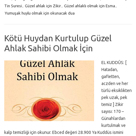
Tin Suresi
,
Güzel ahlak için Zikir
,
Güzel ahlaklı olmak için Esma
,
Yumuşak huylu olmak için okunacak dua
Kötü Huydan Kurtulup Güzel
Ahlak Sahibi Olmak İçin
EL KUDDÛS: [
Hatadan,
gafletten,
aczden ve her
türlü eksiklikten
pek uzak, pek
temiz ] Zikir
sayısı: 170 –
Günahlardan
kurtulmak ve
kalp temizliği için okunur. Ebced değeri 28.900 Ya Kuddüs ismini