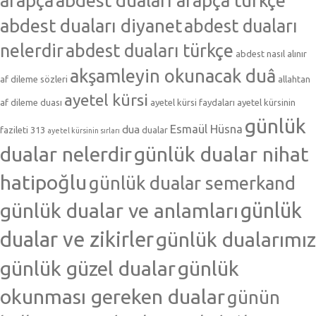
arapça
abdest duaları arapça türkçe
abdest duaları diyanet
abdest duaları
nelerdir
abdest duaları türkçe
abdest nasıl alınır
akşamleyin okunacak duâ
af dileme sözleri
allahtan
ayetel kürsi
af dileme duası
ayetel kürsi faydaları
ayetel kürsinin
günlük
Esmaül Hüsna
dua
fazileti 313
dualar
ayetel kürsinin sırları
dualar nelerdir
günlük dualar nihat
hatipoğlu
günlük dualar semerkand
günlük dualar ve anlamları
günlük
dualar ve zikirler
günlük dualarımız
günlük güzel dualar
günlük
okunması gereken dualar
günün