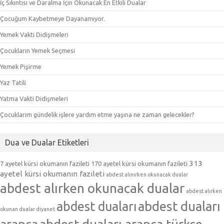
İç Sıkıntısı ve Daralma İçin Okunacak En Etkili Dualar
Çocuğum Kaybetmeye Dayanamıyor.
Yemek Vakti Didişmeleri
Çocukların Yemek Seçmesi
Yemek Pişirme
Yaz Tatili
Yatma Vakti Didişmeleri
Çocuklarım gündelik işlere yardım etme yaşına ne zaman gelecekler?
Dua ve Dualar Etiketleri
313
7 ayetel kürsi okumanın fazileti
170 ayetel kürsi okumanın fazileti
ayetel kürsi okumanın fazileti
abdest alınırken okunacak dualar
abdest alırken okunacak dualar
abdest alırken
abdest duaları
abdest duaları
okunan dualar diyanet