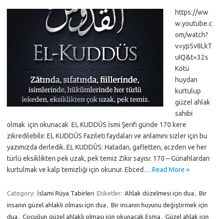
https://ww
w.youtube.c
om/watch?
v=ypSv8LkT
uIQ&t=32s
Kötü
huydan
kurtulup
güzel ahlak
sahibi
olmak için okunacak EL KUDDÛS İsmi Şerifi günde 170 kere
zikredilebilir. EL KUDDÛS Fazileti faydaları ve anlamını sizler için bu
yazımızda derledik. EL KUDDÛS: Hatadan, gafletten, aczden ve her
türlü eksiklikten pek uzak, pek temiz Zikir sayısı: 170 – Günahlardan
kurtulmak ve kalp temizliği için okunur. Ebced…
Read More »
Category:
İslami Rüya Tabirleri
Etiketler:
Ahlak düzelmesi için dua
,
Bir
insanın güzel ahlaklı olması için dua
,
Bir insanın huyunu değiştirmek için
dua
,
Çocuğun güzel ahlaklı olması için okunacak Esma
,
Güzel ahlak için