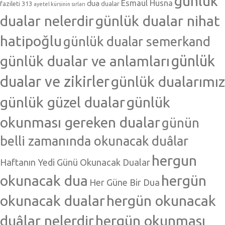
günlük
Esmaül Hüsna
dua
fazileti 313
dualar
ayetel kürsinin sırları
dualar nelerdir
günlük dualar nihat
hatipoğlu
günlük dualar semerkand
günlük dualar ve anlamları
günlük
dualar ve zikirler
günlük dualarımız
günlük güzel dualar
günlük
okunması gereken dualar
günün
belli zamanında okunacak duâlar
hergun
Haftanın Yedi Günü Okunacak Dualar
okunacak dua
hergün
Her Güne Bir Dua
okunacak dualar
hergün okunacak
duâlar nelerdir
hergün okunması