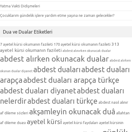
Yatma Vakti Didişmeleri
Çocuklarım gündelik işlere yardım etme yaşına ne zaman gelecekler?
Dua ve Dualar Etiketleri
313
7 ayetel kürsi okumanın fazileti
170 ayetel kürsi okumanın fazileti
ayetel kürsi okumanın fazileti
abdest alınırken okunacak dualar
abdest alırken okunacak dualar
abdest alırken
abdest duaları
abdest duaları
okunan dualar diyanet
arapça
abdest duaları arapça türkçe
abdest duaları diyanet
abdest duaları
nelerdir
abdest duaları türkçe
abdest nasıl alınır
akşamleyin okunacak duâ
af dileme sözleri
allahtan
ayetel kürsi
af dileme duası
ayetel kürsi faydaları
ayetel kürsinin