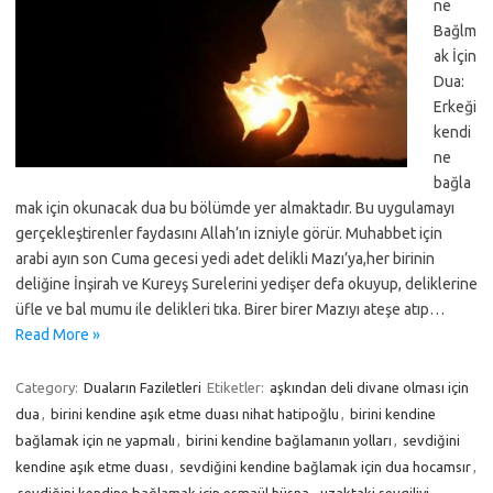
ne
Bağlm
ak İçin
Dua:
Erkeği
kendi
ne
bağla
mak için okunacak dua bu bölümde yer almaktadır. Bu uygulamayı
gerçekleştirenler faydasını Allah’ın izniyle görür. Muhabbet için
arabi ayın son Cuma gecesi yedi adet delikli Mazı’ya,her birinin
deliğine İnşirah ve Kureyş Surelerini yedişer defa okuyup, deliklerine
üfle ve bal mumu ile delikleri tıka. Birer birer Mazıyı ateşe atıp…
Read More »
Category:
Duaların Faziletleri
Etiketler:
aşkından deli divane olması için
dua
,
birini kendine aşık etme duası nihat hatipoğlu
,
birini kendine
bağlamak için ne yapmalı
,
birini kendine bağlamanın yolları
,
sevdiğini
kendine aşık etme duası
,
sevdiğini kendine bağlamak için dua hocamsır
,