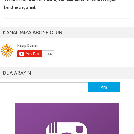
sevdiğini kendine bağlamak için esmaül hüsna
,
uzaktaki sevgiliyi
kendine bağlamak
KANALIMIZA ABONE OLUN
DUA ARAYIN
Arama: