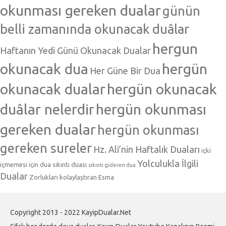
okunması gereken dualar
günün
belli zamanında okunacak duâlar
hergun
Haftanın Yedi Günü Okunacak Dualar
okunacak dua
hergün
Her Güne Bir Dua
okunacak dualar
hergün okunacak
duâlar nelerdir
hergün okunması
gereken dualar
hergün okunması
gereken sureler
Hz. Ali’nin Haftalık Duaları
içki
Yolculukla İlgili
içmemesi için dua
sıkıntı duası
sıkıntı gideren dua
Dualar
Zorlukları kolaylaştıran Esma
Copyright 2013 - 2022 KayipDualar.Net