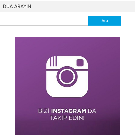
DUA ARAYIN
Arama: