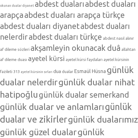
abdest duaları
abdest duaları
okunan dualar diyanet
arapça
abdest duaları arapça türkçe
abdest duaları diyanet
abdest duaları
nelerdir
abdest duaları türkçe
abdest nasıl alınır
akşamleyin okunacak duâ
af dileme sözleri
allahtan
ayetel kürsi
af dileme duası
ayetel kürsi faydaları
ayetel kürsinin
günlük
Esmaül Hüsna
dua
fazileti 313
dualar
ayetel kürsinin sırları
dualar nelerdir
günlük dualar nihat
hatipoğlu
günlük dualar semerkand
günlük dualar ve anlamları
günlük
dualar ve zikirler
günlük dualarımız
günlük güzel dualar
günlük