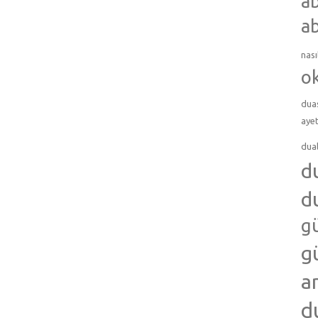
ab
ab
nası
o
dua
ayet
dua
d
d
g
g
a
d