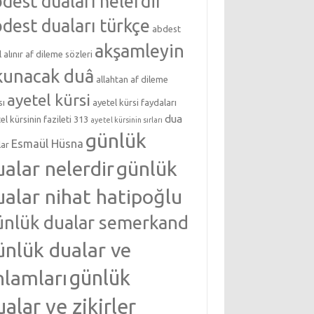
dest duaları nelerdir
dest duaları türkçe
abdest
akşamleyin
l alınır
af dileme sözleri
kunacak duâ
allahtan af dileme
ayetel kürsi
sı
ayetel kürsi faydaları
dua
el kürsinin fazileti 313
ayetel kürsinin sırları
günlük
Esmaül Hüsna
lar
ualar nelerdir
günlük
ualar nihat hatipoğlu
ünlük dualar semerkand
ünlük dualar ve
nlamları
günlük
ualar ve zikirler