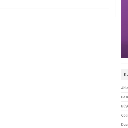
K
Ahla
Besm
Büyü
Çoc
Dua