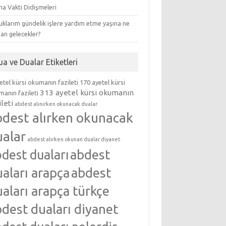
ma Vakti Didişmeleri
klarım gündelik işlere yardım etme yaşına ne
an gelecekler?
ua ve Dualar Etiketleri
etel kürsi okumanın fazileti
170 ayetel kürsi
313 ayetel kürsi okumanın
anın fazileti
ileti
abdest alınırken okunacak dualar
bdest alırken okunacak
ualar
abdest alırken okunan dualar diyanet
abdest
dest duaları
aları arapça
abdest
aları arapça türkçe
dest duaları diyanet