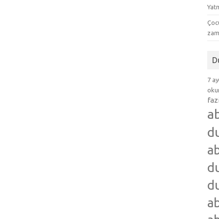
Yat
Çocu
zam
D
7 ay
okum
faz
a
d
ab
du
du
ab