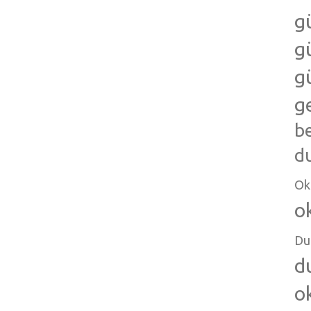
g
g
g
g
b
d
Ok
o
Du
d
o