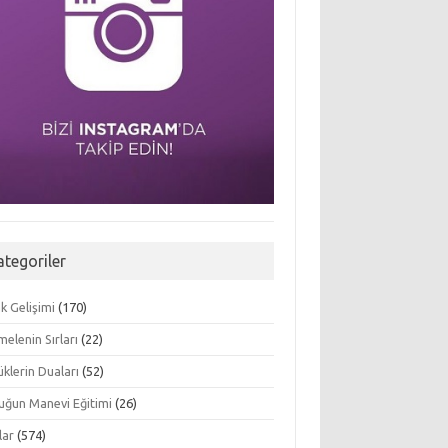
ategoriler
k Gelişimi
(170)
elenin Sırları
(22)
klerin Duaları
(52)
uğun Manevi Eğitimi
(26)
lar
(574)