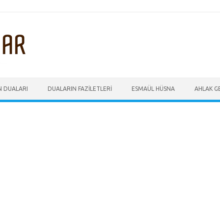
N DUALARI
DUALARIN FAZILETLERI
ESMAÜL HÜSNA
AHLAK GE