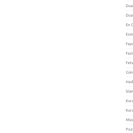
Dual
Dual
En 
Esm
Fayd
Fazi
Fetv
Gün
Hadi
İsla
Kur
Kura
Müs
Pozi