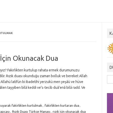
K
URTULMAK
 İçin Okunacak Dua
D
lıyız? Fakirlikten kurtulup rahata ermek durumunuzu
ilir. Rızık duası okunduğu zaman bolluk ve bereket Allah
Ara
sı Allahü latifün bi ibadetihi yerzukü men yeşâü ve hüve
len tayyiben bilâ keddi ve’s-tecib duâ’enâ bilâ radd. Ve
uyarak fakirlikten kurtulmak
,
fakirlikten kurtaran dua
,
rapçası
,
Rızık Duası Türkçe Manası
,
rızık için okunacak dua