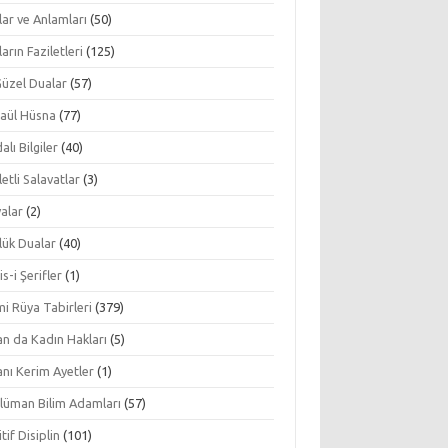
ar ve Anlamları
(50)
arın Faziletleri
(125)
Güzel Dualar
(57)
aül Hüsna
(77)
alı Bilgiler
(40)
letli Salavatlar
(3)
alar
(2)
lük Dualar
(40)
s-i Şerifler
(1)
mi Rüya Tabirleri
(379)
an da Kadın Hakları
(5)
nı Kerim Ayetler
(1)
lüman Bilim Adamları
(57)
tif Disiplin
(101)