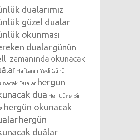
ünlük dualarımız
ünlük güzel dualar
ünlük okunması
ereken dualar
günün
elli zamanında okunacak
uâlar
Haftanın Yedi Günü
hergun
unacak Dualar
kunacak dua
Her Güne Bir
hergün okunacak
a
ualar
hergün
kunacak duâlar