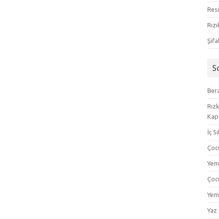
Resi
Rızı
Şifa
S
Bera
Rızk
Kapı
İç S
Çoc
Yem
Çoc
Yem
Yaz 