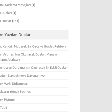
mli Kutlama Mesajları
(1)
k Duaları
(1)
lı Dualar
(153)
on Yazılan Dualar
t Kandili: Mübarek Bir Gece ve İbadet Rehberi
ın Artması İçin Okunacak Dualar: Manevi
ların Anahtarı
ıkıntısı ve Daralma İçin Okunacak En Etkili Dualar
uğum Kaybetmeye Dayanamıyor.
ek Vakti Didişmeleri
ukların Yemek Seçmesi
ek Pişirme
Tatili