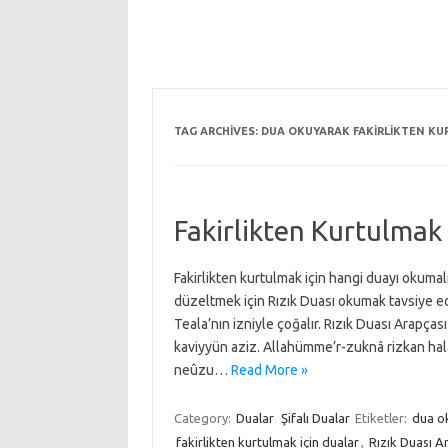
TAG ARCHIVES:
DUA OKUYARAK FAKIRLIKTEN K
Fakirlikten Kurtulmak
Fakirlikten kurtulmak için hangi duayı okuma
düzeltmek için Rızık Duası okumak tavsiye ed
Teala’nın izniyle çoğalır. Rızık Duası Arapça
kaviyyün aziz. Allahümme’r-zuknâ rizkan halâ
neûzu…
Read More »
Category:
Dualar
Şifalı Dualar
Etiketler:
dua ok
fakirlikten kurtulmak için dualar
,
Rızık Duası A