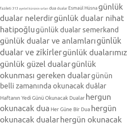
günlük
Esmaül Hüsna
dua
fazileti 313
dualar
ayetel kürsinin sırları
dualar nelerdir
günlük dualar nihat
hatipoğlu
günlük dualar semerkand
günlük dualar ve anlamları
günlük
dualar ve zikirler
günlük dualarımız
günlük güzel dualar
günlük
okunması gereken dualar
günün
belli zamanında okunacak duâlar
hergun
Haftanın Yedi Günü Okunacak Dualar
okunacak dua
hergün
Her Güne Bir Dua
okunacak dualar
hergün okunacak