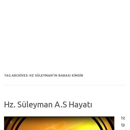
TAG ARCHIVES:
HZ SÜLEYMAN’IN BABASI KIMDIR
Hz. Süleyman A.S Hayatı
ht
tp