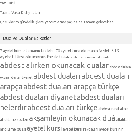
Yaz Tatili
Yatma Vakti Didişmeleri
Çocuklarım gündelik işlere yardım etme yaşına ne zaman gelecekler?
Dua ve Dualar Etiketleri
313
7 ayetel kürsi okumanın fazileti
170 ayetel kürsi okumanın fazileti
ayetel kürsi okumanın fazileti
abdest alınırken okunacak dualar
abdest alırken okunacak dualar
abdest alırken
abdest duaları
abdest duaları
okunan dualar diyanet
arapça
abdest duaları arapça türkçe
abdest duaları diyanet
abdest duaları
nelerdir
abdest duaları türkçe
abdest nasıl alınır
akşamleyin okunacak duâ
af dileme sözleri
allahtan
ayetel kürsi
af dileme duası
ayetel kürsi faydaları
ayetel kürsinin