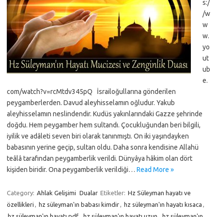
s:/
/w
w
w.
yo
ut
ub
e.
com/watch?v=rcMtdv345pQ İsrailoğullarına gönderilen
peygamberlerden. Davud aleyhisselamın oğludur. Yakub
aleyhisselamın neslindendir. Kudüs yakınlarındaki Gazze şehrinde
doğdu. Hem peygamber hem sultandı. Çocukluğundan beri bilgili,
iyilik ve adâleti seven biri olarak tanınmıştı. On iki yaşındayken
babasının yerine geçip, sultan oldu. Daha sonra kendisine Allahü
teâlâ tarafından peygamberlik verildi. Dünyâya hâkim olan dört
kişiden biridir. Ona peygamberlik verildiği…
Read More »
Category:
Ahlak Gelişimi
Dualar
Etiketler:
Hz Süleyman hayatı ve
özellikleri
,
hz süleyman'ın babası kimdir
,
hz süleyman'ın hayatı kısaca
,
hz süleyman'ın hayatı pdf
,
hz süleyman'ın hayatı uzun
,
hz süleyman'ın