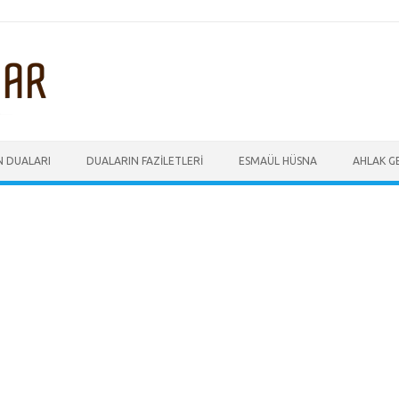
N DUALARI
DUALARIN FAZILETLERI
ESMAÜL HÜSNA
AHLAK GE