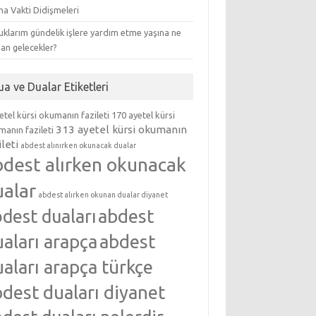
ma Vakti Didişmeleri
klarım gündelik işlere yardım etme yaşına ne
an gelecekler?
ua ve Dualar Etiketleri
etel kürsi okumanın fazileti
170 ayetel kürsi
313 ayetel kürsi okumanın
anın fazileti
ileti
abdest alınırken okunacak dualar
bdest alırken okunacak
ualar
abdest alırken okunan dualar diyanet
abdest
dest duaları
aları arapça
abdest
aları arapça türkçe
dest duaları diyanet