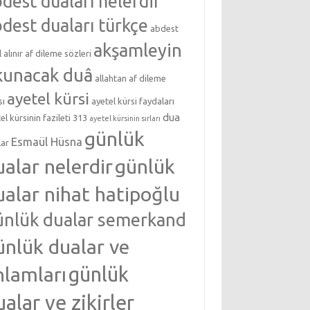
dest duaları nelerdir
dest duaları türkçe
abdest
akşamleyin
l alınır
af dileme sözleri
kunacak duâ
allahtan af dileme
ayetel kürsi
sı
ayetel kürsi faydaları
dua
el kürsinin fazileti 313
ayetel kürsinin sırları
günlük
Esmaül Hüsna
lar
ualar nelerdir
günlük
ualar nihat hatipoğlu
ünlük dualar semerkand
ünlük dualar ve
nlamları
günlük
ualar ve zikirler