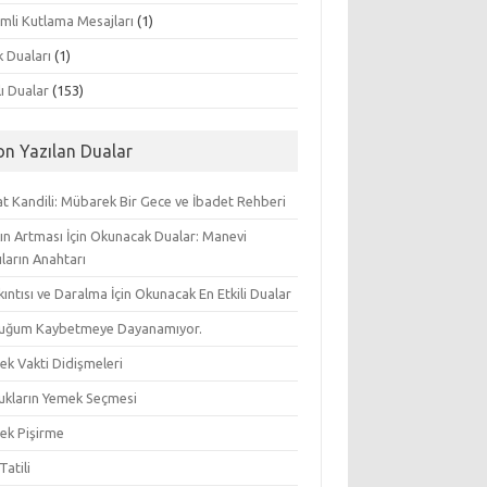
mli Kutlama Mesajları
(1)
k Duaları
(1)
lı Dualar
(153)
on Yazılan Dualar
t Kandili: Mübarek Bir Gece ve İbadet Rehberi
ın Artması İçin Okunacak Dualar: Manevi
ların Anahtarı
ıkıntısı ve Daralma İçin Okunacak En Etkili Dualar
uğum Kaybetmeye Dayanamıyor.
ek Vakti Didişmeleri
ukların Yemek Seçmesi
ek Pişirme
Tatili