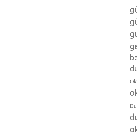
g
g
g
g
b
d
Ok
o
Du
d
o