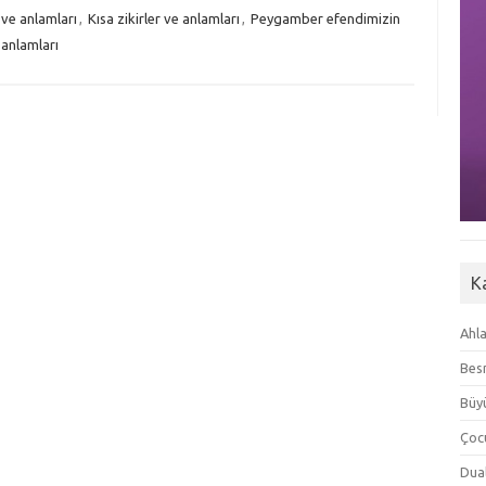
 ve anlamları
,
Kısa zikirler ve anlamları
,
Peygamber efendimizin
 anlamları
K
Ahla
Besm
Büyü
Çoc
Dua