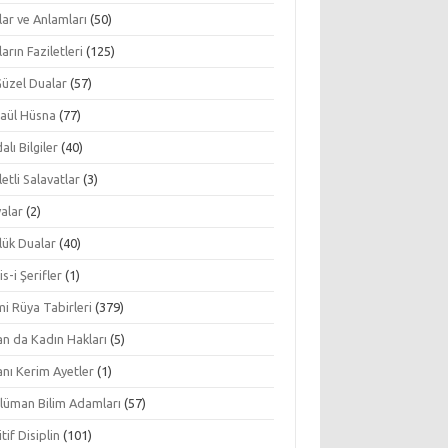
ar ve Anlamları
(50)
arın Faziletleri
(125)
Güzel Dualar
(57)
aül Hüsna
(77)
alı Bilgiler
(40)
letli Salavatlar
(3)
alar
(2)
lük Dualar
(40)
s-i Şerifler
(1)
mi Rüya Tabirleri
(379)
an da Kadın Hakları
(5)
nı Kerim Ayetler
(1)
lüman Bilim Adamları
(57)
tif Disiplin
(101)