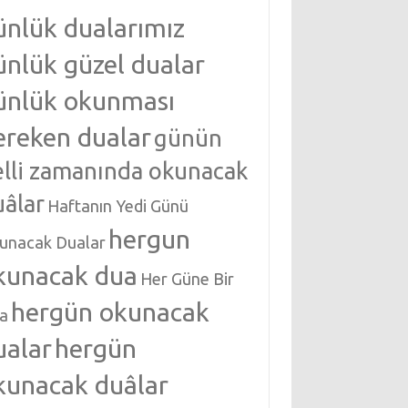
ünlük dualarımız
ünlük güzel dualar
ünlük okunması
ereken dualar
günün
elli zamanında okunacak
uâlar
Haftanın Yedi Günü
hergun
unacak Dualar
kunacak dua
Her Güne Bir
hergün okunacak
a
ualar
hergün
kunacak duâlar