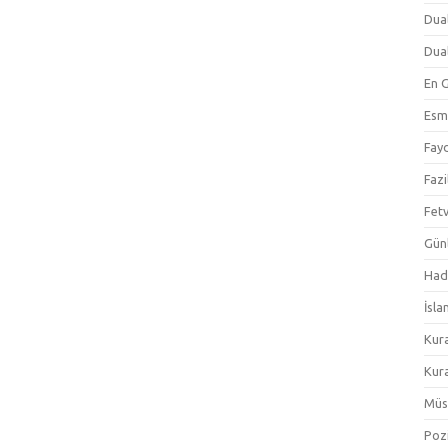
Dual
Dual
En 
Esm
Fayd
Fazi
Fetv
Gün
Hadi
İsla
Kur
Kura
Müs
Pozi