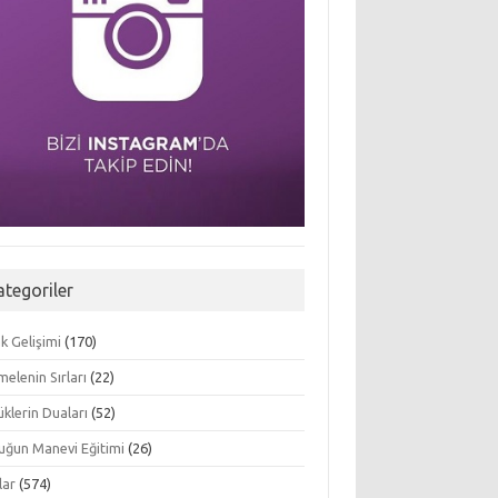
ategoriler
k Gelişimi
(170)
elenin Sırları
(22)
klerin Duaları
(52)
uğun Manevi Eğitimi
(26)
lar
(574)