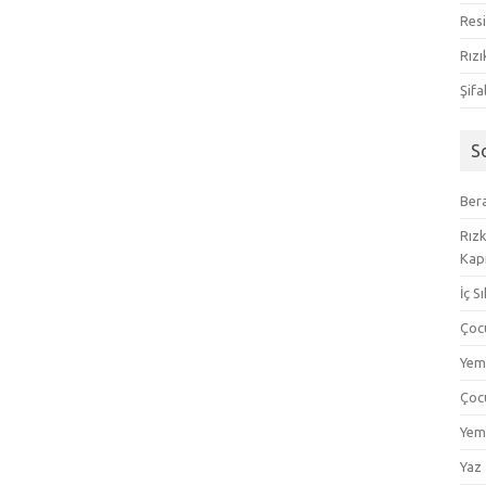
Resi
Rızı
Şifa
S
Bera
Rızk
Kapı
İç S
Çoc
Yem
Çoc
Yem
Yaz 