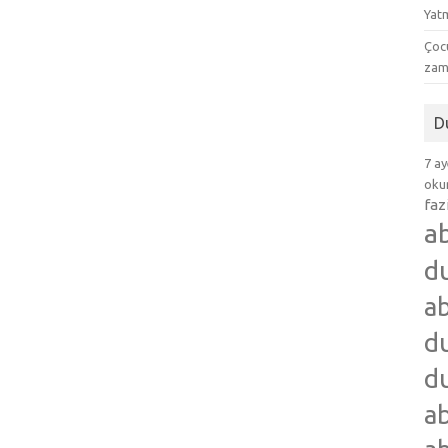
Yat
Çocu
zam
D
7 ay
okum
faz
a
d
ab
du
du
ab