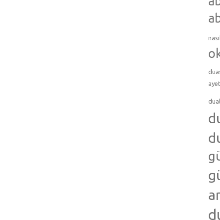
ab
ab
nası
o
dua
ayet
dua
d
d
g
g
a
d