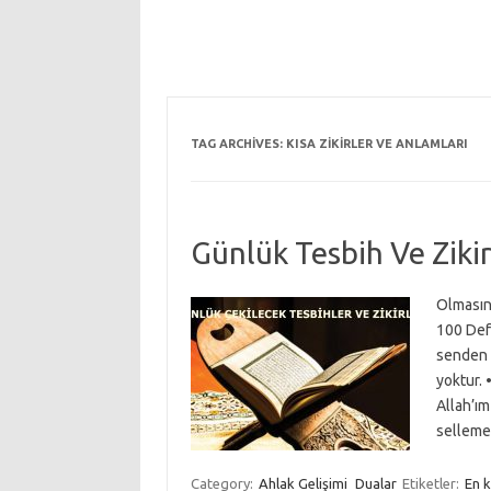
TAG ARCHIVES:
KISA ZIKIRLER VE ANLAMLARI
Günlük Tesbih Ve Zikir
Olmasını
100 Defa
senden a
yoktur.
Allah’ı
selleme
Category:
Ahlak Gelişimi
Dualar
Etiketler:
En k