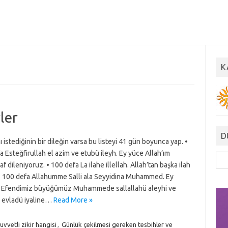
K
ler
D
 istediğinin bir dileğin varsa bu listeyi 41 gün boyunca yap. •
 Esteğfirullah el azim ve etubü ileyh. Ey yüce Allah’ım
Ara
f dileniyoruz. • 100 defa La ilahe illellah. Allah’tan başka ilah
 • 100 defa Allahumme Salli ala Seyyidina Muhammed. Ey
m Efendimiz büyüğümüz Muhammede sallallahü aleyhi ve
 evladü iyaline…
Read More »
uvvetli zikir hangisi
,
Günlük çekilmesi gereken tesbihler ve