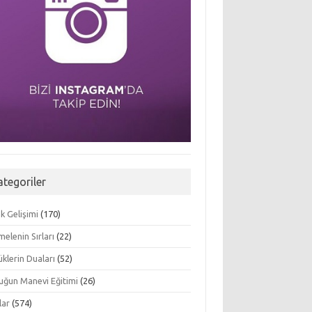
ategoriler
k Gelişimi
(170)
elenin Sırları
(22)
klerin Duaları
(52)
uğun Manevi Eğitimi
(26)
lar
(574)