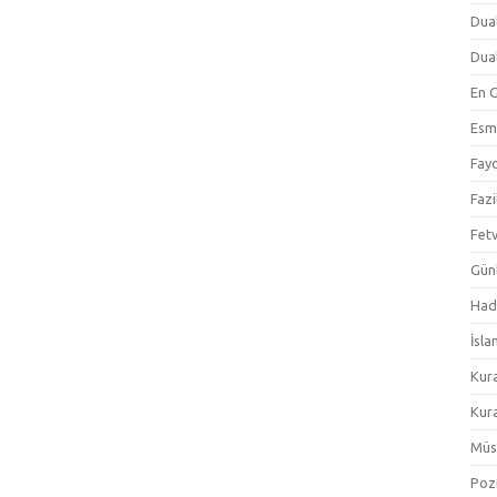
Dual
Dual
En 
Esm
Fayd
Fazi
Fetv
Gün
Hadi
İsla
Kur
Kura
Müs
Pozi