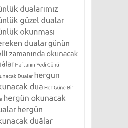
ünlük dualarımız
ünlük güzel dualar
ünlük okunması
ereken dualar
günün
elli zamanında okunacak
uâlar
Haftanın Yedi Günü
hergun
unacak Dualar
kunacak dua
Her Güne Bir
hergün okunacak
a
ualar
hergün
kunacak duâlar