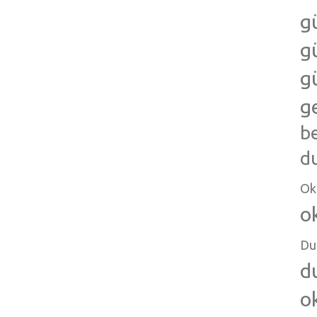
g
g
g
g
b
d
Ok
o
Du
d
o