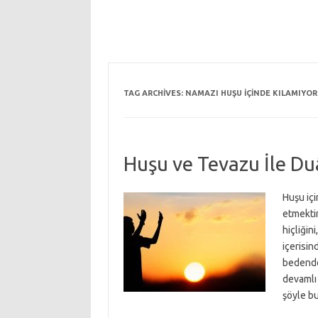
TAG ARCHIVES:
NAMAZI HUŞU IÇINDE KILAMIYO
Huşu ve Tevazu İle D
Huşu içi
etmektir
hiçliğin
içerisin
bedendek
devamlı 
şöyle b