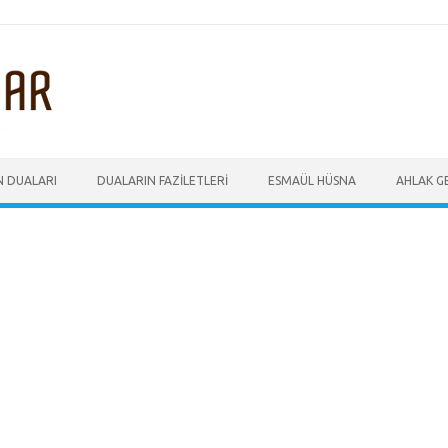
N DUALARI
DUALARIN FAZILETLERI
ESMAÜL HÜSNA
AHLAK GE