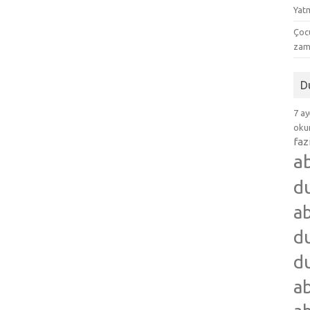
Yat
Çocu
zam
D
7 ay
okum
faz
a
d
ab
du
du
ab