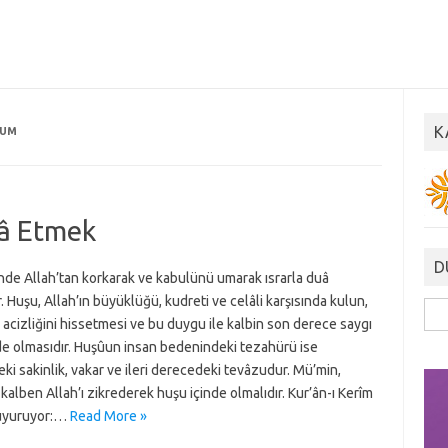
K
RUM
uâ Etmek
D
nde Allah’tan korkarak ve kabulünü umarak ısrarla duâ
. Huşu, Allah’ın büyüklüğü, kudreti ve celâli karşısında kulun,
Ara
i, acizliğini hissetmesi ve bu duygu ile kalbin son derece saygı
de olmasıdır. Huşûun insan bedenindeki tezahürü ise
i sakinlik, vakar ve ileri derecedeki tevâzudur. Mü’min,
kalben Allah’ı zikrederek huşu içinde olmalıdır. Kur’ân-ı Kerîm
uyuruyor:…
Read More »