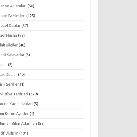
ar ve Anlamları
(50)
arın Faziletleri
(125)
Güzel Dualar
(57)
aül Hüsna
(77)
alı Bilgiler
(40)
letli Salavatlar
(3)
alar
(2)
lük Dualar
(40)
s-i Şerifler
(1)
mi Rüya Tabirleri
(379)
an da Kadın Hakları
(5)
nı Kerim Ayetler
(1)
lüman Bilim Adamları
(57)
tif Disiplin
(101)