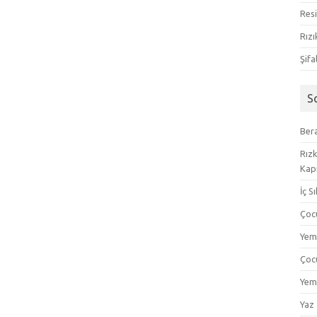
Resi
Rızı
Şifa
S
Bera
Rızk
Kapı
İç S
Çoc
Yem
Çoc
Yem
Yaz 