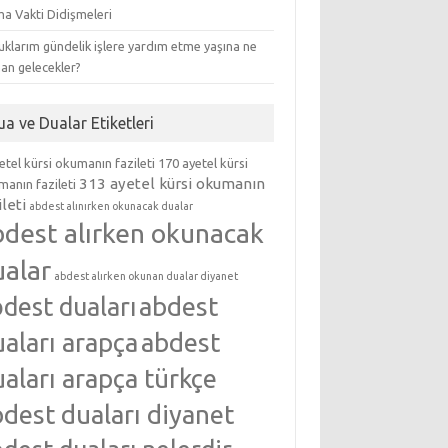
ma Vakti Didişmeleri
klarım gündelik işlere yardım etme yaşına ne
an gelecekler?
ua ve Dualar Etiketleri
etel kürsi okumanın fazileti
170 ayetel kürsi
313 ayetel kürsi okumanın
anın fazileti
ileti
abdest alınırken okunacak dualar
bdest alırken okunacak
ualar
abdest alırken okunan dualar diyanet
abdest
dest duaları
aları arapça
abdest
aları arapça türkçe
dest duaları diyanet