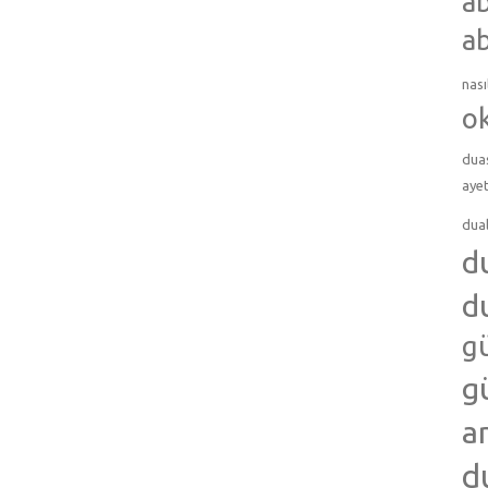
ab
ab
nası
o
dua
ayet
dua
d
d
g
g
a
d