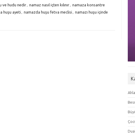
u ve hudu nedir
,
namaz nasıl içten kılınır
,
namaza konsantre
 huşu ayeti
,
namazda huşu fetva meclisi
,
namazı huşu içinde
K
Ahla
Besm
Büyü
Çoc
Dua