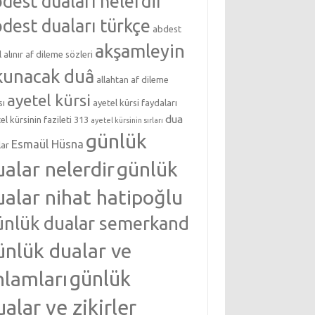
dest duaları nelerdir
dest duaları türkçe
abdest
akşamleyin
l alınır
af dileme sözleri
kunacak duâ
allahtan af dileme
ayetel kürsi
sı
ayetel kürsi faydaları
dua
el kürsinin fazileti 313
ayetel kürsinin sırları
günlük
Esmaül Hüsna
lar
ualar nelerdir
günlük
ualar nihat hatipoğlu
ünlük dualar semerkand
ünlük dualar ve
nlamları
günlük
ualar ve zikirler