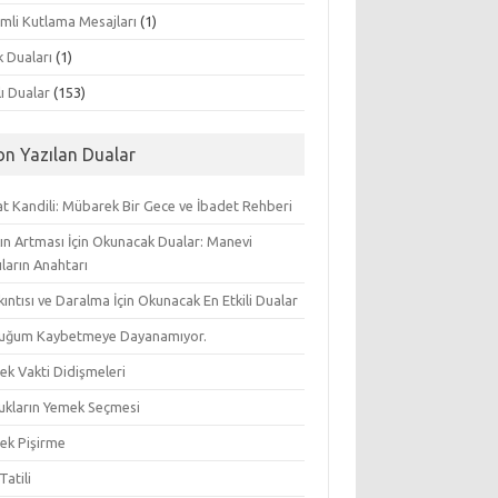
mli Kutlama Mesajları
(1)
k Duaları
(1)
lı Dualar
(153)
on Yazılan Dualar
t Kandili: Mübarek Bir Gece ve İbadet Rehberi
ın Artması İçin Okunacak Dualar: Manevi
ların Anahtarı
ıkıntısı ve Daralma İçin Okunacak En Etkili Dualar
uğum Kaybetmeye Dayanamıyor.
ek Vakti Didişmeleri
ukların Yemek Seçmesi
ek Pişirme
Tatili