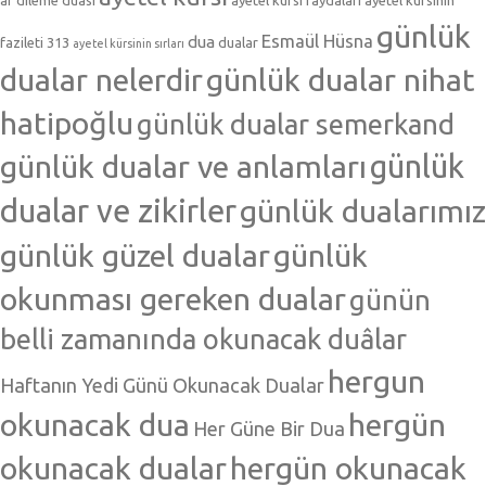
af dileme duası
ayetel kürsi faydaları
ayetel kürsinin
günlük
Esmaül Hüsna
dua
fazileti 313
dualar
ayetel kürsinin sırları
dualar nelerdir
günlük dualar nihat
hatipoğlu
günlük dualar semerkand
günlük dualar ve anlamları
günlük
dualar ve zikirler
günlük dualarımız
günlük güzel dualar
günlük
okunması gereken dualar
günün
belli zamanında okunacak duâlar
hergun
Haftanın Yedi Günü Okunacak Dualar
okunacak dua
hergün
Her Güne Bir Dua
okunacak dualar
hergün okunacak