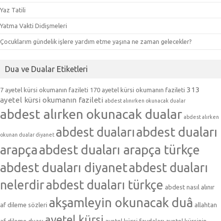
Yaz Tatili
Yatma Vakti Didişmeleri
Çocuklarım gündelik işlere yardım etme yaşına ne zaman gelecekler?
Dua ve Dualar Etiketleri
313
7 ayetel kürsi okumanın fazileti
170 ayetel kürsi okumanın fazileti
ayetel kürsi okumanın fazileti
abdest alınırken okunacak dualar
abdest alırken okunacak dualar
abdest alırken
abdest duaları
abdest duaları
okunan dualar diyanet
arapça
abdest duaları arapça türkçe
abdest duaları diyanet
abdest duaları
nelerdir
abdest duaları türkçe
abdest nasıl alınır
akşamleyin okunacak duâ
af dileme sözleri
allahtan
ayetel kürsi