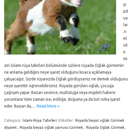
yi
pd
ua
lar
.n
et
sit
e
mi
zin İslami rüya tabirleri bölümünde sizlere rüyada Oğlak görmenin
ne anlama geldiğini neye işaret olduğunu kısaca açıklamaya
çalışacağız. Sizde rüyanızda Oğlak gördüyseniz ne demek olduğunu
neye işarettir öğrenebilirsiniz. Rüyada görülen oğlak, çocuğa
çağrışım yapar. Bazan sevince, mutluluğa veya müjdeli habere
yorumlanır Kimi zaman ise, evliliğe, doğuma ya da bol rızka işaret
eder. Bazan da,…
Read More »
Category:
İslami Rüya Tabirleri
Etiketler:
Rüyada beyaz oğlak Görmek
diyanet
,
Rüyada beyaz oğlak yavrusu Görmek
,
Rüyada Oğlak Görmek
,