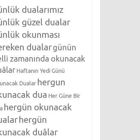
ünlük dualarımız
ünlük güzel dualar
ünlük okunması
ereken dualar
günün
elli zamanında okunacak
uâlar
Haftanın Yedi Günü
hergun
unacak Dualar
kunacak dua
Her Güne Bir
hergün okunacak
a
ualar
hergün
kunacak duâlar