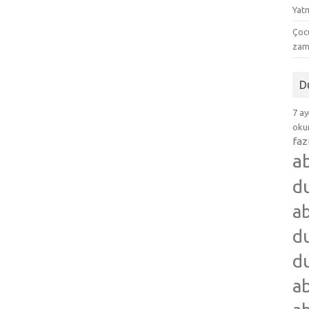
Yat
Çocu
zam
D
7 ay
okum
faz
a
d
ab
du
du
ab