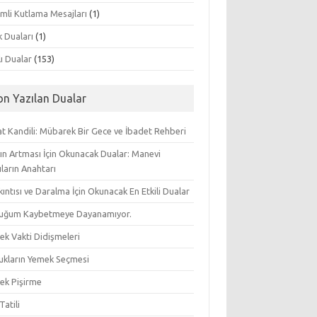
mli Kutlama Mesajları
(1)
k Duaları
(1)
lı Dualar
(153)
on Yazılan Dualar
t Kandili: Mübarek Bir Gece ve İbadet Rehberi
ın Artması İçin Okunacak Dualar: Manevi
ların Anahtarı
ıkıntısı ve Daralma İçin Okunacak En Etkili Dualar
uğum Kaybetmeye Dayanamıyor.
ek Vakti Didişmeleri
ukların Yemek Seçmesi
ek Pişirme
Tatili