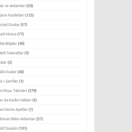
ar ve Anlamları
(50)
arın Faziletleri
(125)
Güzel Dualar
(57)
aül Hüsna
(77)
alı Bilgiler
(40)
letli Salavatlar
(3)
alar
(2)
lük Dualar
(40)
s-i Şerifler
(1)
mi Rüya Tabirleri
(379)
an da Kadın Hakları
(5)
nı Kerim Ayetler
(1)
lüman Bilim Adamları
(57)
tif Disiplin
(101)