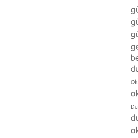
g
g
g
g
b
d
Ok
o
Du
d
o