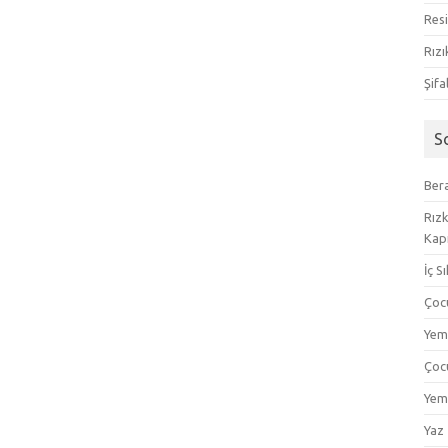
Resi
Rızı
Şifa
S
Bera
Rızk
Kapı
İç S
Çoc
Yem
Çoc
Yem
Yaz 