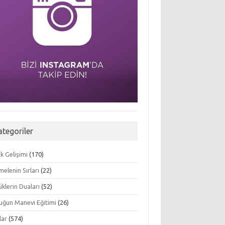
ategoriler
k Gelişimi
(170)
elenin Sırları
(22)
klerin Duaları
(52)
uğun Manevi Eğitimi
(26)
lar
(574)