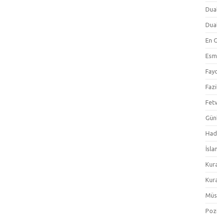
Dual
Dual
En 
Esm
Fayd
Fazi
Fetv
Gün
Hadi
İsla
Kur
Kura
Müs
Pozi