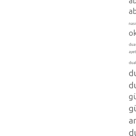
ab
ab
nası
o
dua
ayet
dua
d
d
g
g
a
d