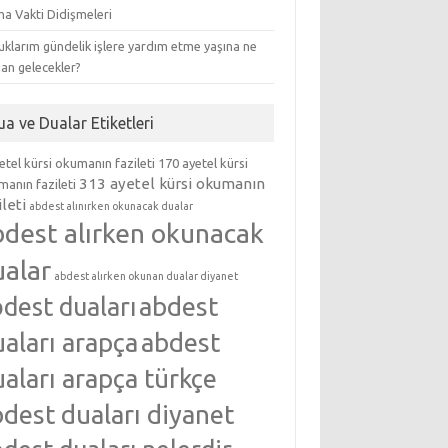
ma Vakti Didişmeleri
klarım gündelik işlere yardım etme yaşına ne
an gelecekler?
ua ve Dualar Etiketleri
etel kürsi okumanın fazileti
170 ayetel kürsi
313 ayetel kürsi okumanın
anın fazileti
ileti
abdest alınırken okunacak dualar
bdest alırken okunacak
ualar
abdest alırken okunan dualar diyanet
abdest
dest duaları
aları arapça
abdest
aları arapça türkçe
dest duaları diyanet