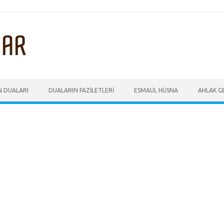
N DUALARI
DUALARIN FAZILETLERI
ESMAÜL HÜSNA
AHLAK GE