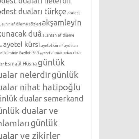
dest duaları nelerdir
dest duaları türkçe
abdest
akşamleyin
l alınır
af dileme sözleri
kunacak duâ
allahtan af dileme
ayetel kürsi
sı
ayetel kürsi faydaları
dua
el kürsinin fazileti 313
ayetel kürsinin sırları
günlük
Esmaül Hüsna
lar
ualar nelerdir
günlük
ualar nihat hatipoğlu
ünlük dualar semerkand
ünlük dualar ve
nlamları
günlük
ualar ve zikirler