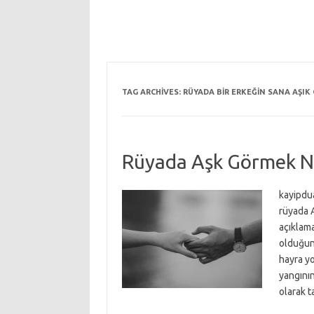
TAG ARCHIVES:
RÜYADA BIR ERKEĞIN SANA AŞI
Rüyada Aşk Görmek Ne
kayipdua
rüyada 
açıklam
olduğunu
hayra yo
yangının
olarak t