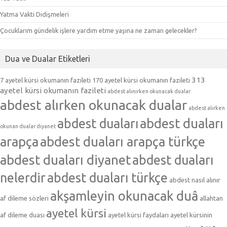
Yatma Vakti Didişmeleri
Çocuklarım gündelik işlere yardım etme yaşına ne zaman gelecekler?
Dua ve Dualar Etiketleri
313
7 ayetel kürsi okumanın fazileti
170 ayetel kürsi okumanın fazileti
ayetel kürsi okumanın fazileti
abdest alınırken okunacak dualar
abdest alırken okunacak dualar
abdest alırken
abdest duaları
abdest duaları
okunan dualar diyanet
arapça
abdest duaları arapça türkçe
abdest duaları diyanet
abdest duaları
nelerdir
abdest duaları türkçe
abdest nasıl alınır
akşamleyin okunacak duâ
af dileme sözleri
allahtan
ayetel kürsi
af dileme duası
ayetel kürsi faydaları
ayetel kürsinin