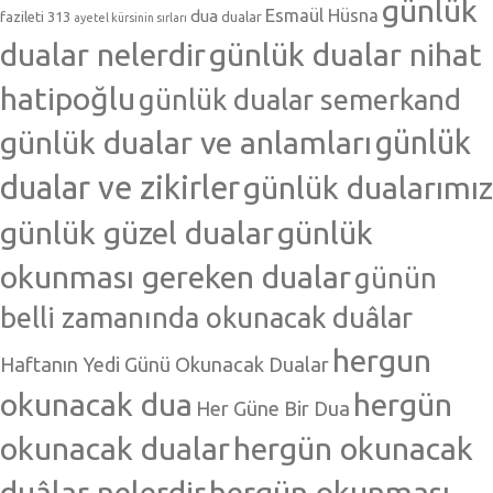
günlük
Esmaül Hüsna
dua
fazileti 313
dualar
ayetel kürsinin sırları
dualar nelerdir
günlük dualar nihat
hatipoğlu
günlük dualar semerkand
günlük dualar ve anlamları
günlük
dualar ve zikirler
günlük dualarımız
günlük güzel dualar
günlük
okunması gereken dualar
günün
belli zamanında okunacak duâlar
hergun
Haftanın Yedi Günü Okunacak Dualar
okunacak dua
hergün
Her Güne Bir Dua
okunacak dualar
hergün okunacak
duâlar nelerdir
hergün okunması