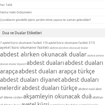
Yaz Tatili
Yatma Vakti Didişmeleri
Çocuklarım gündelik işlere yardım etme yaşına ne zaman gelecekler?
Dua ve Dualar Etiketleri
313
7 ayetel kürsi okumanın fazileti
170 ayetel kürsi okumanın fazileti
ayetel kürsi okumanın fazileti
abdest alınırken okunacak dualar
abdest alırken okunacak dualar
abdest alırken
abdest duaları
abdest duaları
okunan dualar diyanet
arapça
abdest duaları arapça türkçe
abdest duaları diyanet
abdest duaları
nelerdir
abdest duaları türkçe
abdest nasıl alınır
akşamleyin okunacak duâ
af dileme sözleri
allahtan
ayetel kürsi