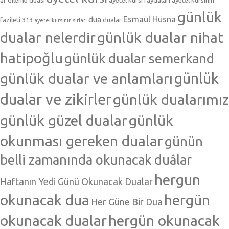
af dileme duası
ayetel kürsi faydaları
ayetel kürsinin
günlük
Esmaül Hüsna
dua
fazileti 313
dualar
ayetel kürsinin sırları
dualar nelerdir
günlük dualar nihat
hatipoğlu
günlük dualar semerkand
günlük dualar ve anlamları
günlük
dualar ve zikirler
günlük dualarımız
günlük güzel dualar
günlük
okunması gereken dualar
günün
belli zamanında okunacak duâlar
hergun
Haftanın Yedi Günü Okunacak Dualar
okunacak dua
hergün
Her Güne Bir Dua
okunacak dualar
hergün okunacak