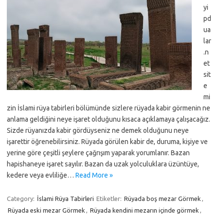
yi
pd
ua
lar
.n
et
sit
e
mi
zin İslami rüya tabirleri bölümünde sizlere rüyada kabir görmenin ne
anlama geldiğini neye işaret olduğunu kısaca açıklamaya çalışacağız.
Sizde rüyanızda kabir gördüyseniz ne demek olduğunu neye
işarettir öğrenebilirsiniz. Rüyada görülen kabir de, duruma, kişiye ve
yerine göre çeşitli şeylere çağrışım yaparak yorumlanır. Bazan
hapishaneye işaret sayılır. Bazan da uzak yolculuklara üzüntüye,
kedere veya evliliğe…
Read More »
Category:
İslami Rüya Tabirleri
Etiketler:
Rüyada boş mezar Görmek
,
Rüyada eski mezar Görmek
,
Rüyada kendini mezarın içinde görmek
,