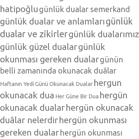
hatipoğlu
günlük dualar semerkand
günlük dualar ve anlamları
günlük
dualar ve zikirler
günlük dualarımız
günlük güzel dualar
günlük
okunması gereken dualar
günün
belli zamanında okunacak duâlar
hergun
Haftanın Yedi Günü Okunacak Dualar
okunacak dua
hergün
Her Güne Bir Dua
okunacak dualar
hergün okunacak
duâlar nelerdir
hergün okunması
gereken dualar
hergün okunması