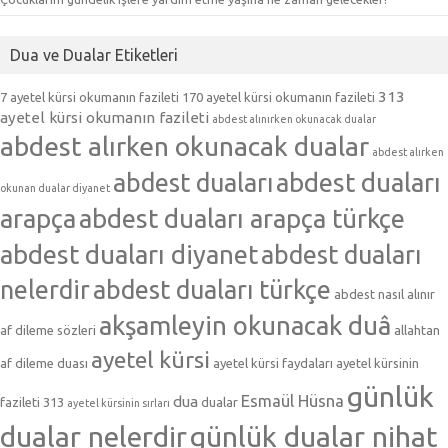
Dua ve Dualar Etiketleri
313
7 ayetel kürsi okumanın fazileti
170 ayetel kürsi okumanın fazileti
ayetel kürsi okumanın fazileti
abdest alınırken okunacak dualar
abdest alırken okunacak dualar
abdest alırken
abdest duaları
abdest duaları
okunan dualar diyanet
arapça
abdest duaları arapça türkçe
abdest duaları diyanet
abdest duaları
nelerdir
abdest duaları türkçe
abdest nasıl alınır
akşamleyin okunacak duâ
af dileme sözleri
allahtan
ayetel kürsi
af dileme duası
ayetel kürsi faydaları
ayetel kürsinin
günlük
Esmaül Hüsna
dua
fazileti 313
dualar
ayetel kürsinin sırları
dualar nelerdir
günlük dualar nihat