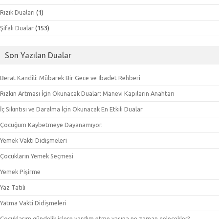
Rızık Duaları
(1)
Şifalı Dualar
(153)
Son Yazılan Dualar
Berat Kandili: Mübarek Bir Gece ve İbadet Rehberi
Rızkın Artması İçin Okunacak Dualar: Manevi Kapıların Anahtarı
İç Sıkıntısı ve Daralma İçin Okunacak En Etkili Dualar
Çocuğum Kaybetmeye Dayanamıyor.
Yemek Vakti Didişmeleri
Çocukların Yemek Seçmesi
Yemek Pişirme
Yaz Tatili
Yatma Vakti Didişmeleri
Çocuklarım gündelik işlere yardım etme yaşına ne zaman gelecekler?