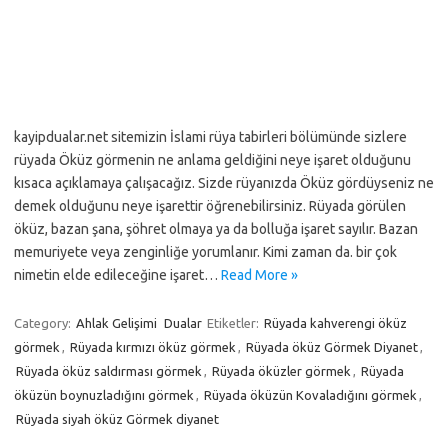
kayipdualar.net sitemizin İslami rüya tabirleri bölümünde sizlere
rüyada Öküz görmenin ne anlama geldiğini neye işaret olduğunu
kısaca açıklamaya çalışacağız. Sizde rüyanızda Öküz gördüyseniz ne
demek olduğunu neye işarettir öğrenebilirsiniz. Rüyada görülen
öküz, bazan şana, şöhret olmaya ya da bolluğa işaret sayılır. Bazan
memuriyete veya zenginliğe yorumlanır. Kimi zaman da. bir çok
nimetin elde edileceğine işaret…
Read More »
Category:
Ahlak Gelişimi
Dualar
Etiketler:
Rüyada kahverengi öküz
görmek
,
Rüyada kırmızı öküz görmek
,
Rüyada öküz Görmek Diyanet
,
Rüyada öküz saldırması görmek
,
Rüyada öküzler görmek
,
Rüyada
öküzün boynuzladığını görmek
,
Rüyada öküzün Kovaladığını görmek
,
Rüyada siyah öküz Görmek diyanet