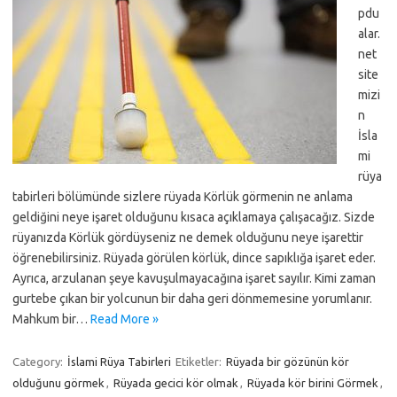
pdu
alar.
net
site
mizi
n
İsla
mi
rüya
tabirleri bölümünde sizlere rüyada Körlük görmenin ne anlama
geldiğini neye işaret olduğunu kısaca açıklamaya çalışacağız. Sizde
rüyanızda Körlük gördüyseniz ne demek olduğunu neye işarettir
öğrenebilirsiniz. Rüyada görülen körlük, dince sapıklığa işaret eder.
Ayrıca, arzulanan şeye kavuşulmayacağına işaret sayılır. Kimi zaman
gurtebe çıkan bir yolcunun bir daha geri dönmemesine yorumlanır.
Mahkum bir…
Read More »
Category:
İslami Rüya Tabirleri
Etiketler:
Rüyada bir gözünün kör
olduğunu görmek
,
Rüyada gecici kör olmak
,
Rüyada kör birini Görmek
,