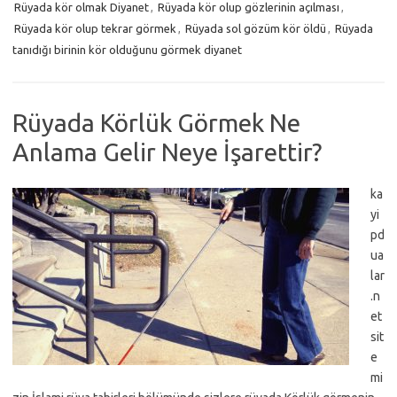
Rüyada kör olmak Diyanet
,
Rüyada kör olup gözlerinin açılması
,
Rüyada kör olup tekrar görmek
,
Rüyada sol gözüm kör öldü
,
Rüyada
tanıdığı birinin kör olduğunu görmek diyanet
Rüyada Körlük Görmek Ne
Anlama Gelir Neye İşarettir?
ka
yi
pd
ua
lar
.n
et
sit
e
mi