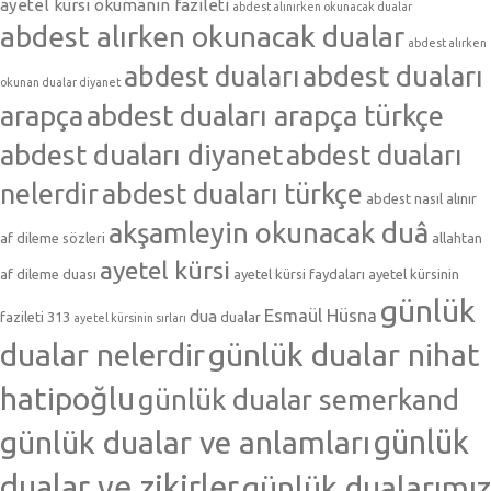
ayetel kürsi okumanın fazileti
abdest alınırken okunacak dualar
abdest alırken okunacak dualar
abdest alırken
abdest duaları
abdest duaları
okunan dualar diyanet
arapça
abdest duaları arapça türkçe
abdest duaları diyanet
abdest duaları
nelerdir
abdest duaları türkçe
abdest nasıl alınır
akşamleyin okunacak duâ
af dileme sözleri
allahtan
ayetel kürsi
af dileme duası
ayetel kürsi faydaları
ayetel kürsinin
günlük
Esmaül Hüsna
dua
fazileti 313
dualar
ayetel kürsinin sırları
dualar nelerdir
günlük dualar nihat
hatipoğlu
günlük dualar semerkand
günlük dualar ve anlamları
günlük
dualar ve zikirler
günlük dualarımız