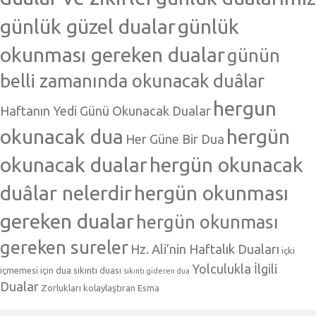
günlük güzel dualar
günlük
okunması gereken dualar
günün
belli zamanında okunacak duâlar
hergun
Haftanın Yedi Günü Okunacak Dualar
okunacak dua
hergün
Her Güne Bir Dua
okunacak dualar
hergün okunacak
duâlar nelerdir
hergün okunması
gereken dualar
hergün okunması
gereken sureler
Hz. Ali’nin Haftalık Duaları
içki
Yolculukla İlgili
içmemesi için dua
sıkıntı duası
sıkıntı gideren dua
Dualar
Zorlukları kolaylaştıran Esma