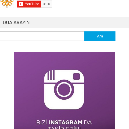
DUA ARAYIN
Arama: