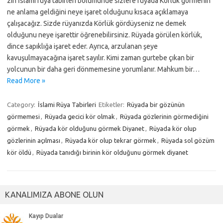
zin İslami rüya tabirleri bölümünde sizlere rüyada Körlük görmenin
ne anlama geldiğini neye işaret olduğunu kısaca açıklamaya
çalışacağız. Sizde rüyanızda Körlük gördüyseniz ne demek
olduğunu neye işarettir öğrenebilirsiniz. Rüyada görülen körlük,
dince sapıklığa işaret eder. Ayrıca, arzulanan şeye
kavuşulmayacağına işaret sayılır. Kimi zaman gurtebe çıkan bir
yolcunun bir daha geri dönmemesine yorumlanır. Mahkum bir…
Read More »
Category:
İslami Rüya Tabirleri
Etiketler:
Rüyada bir gözünün
görmemesi
,
Rüyada gecici kör olmak
,
Rüyada gözlerinin görmediğini
görmek
,
Rüyada kör olduğunu görmek Diyanet
,
Rüyada kör olup
gözlerinin açılması
,
Rüyada kör olup tekrar görmek
,
Rüyada sol gözüm
kör öldü
,
Rüyada tanıdığı birinin kör olduğunu görmek diyanet
KANALIMIZA ABONE OLUN