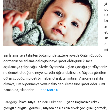
yi
pd
ua
lar
.n
et
sit
e
mi
zin İslami rüya tabirleri bölümünde sizlere rüyada Oğlan Çocuğu
görmenin ne anlama geldiğini neye işaret olduğunu kısaca
açıklamaya çalışacağız. Sizde rüyanızda Oğlan Çocuğu gördüyseniz
ne demek olduğunu neye işarettir öğrenebilirsiniz. Rüyada görülen
oğlan çocuğu, müjdeli bir haber olarak tanımlanır. Ayrıca ev sahibi
olmaya, ilim öğrenmeye veya rızkın genişlemesine işaret eder. Kimi
zaman da, sıkıntıdan…
Read More »
Category:
İslami Rüya Tabirleri
Etiketler:
Rüyada Başkasının erkek
çocuğu olduğunu görmek
,
Rüyada başkasının erkek çocuğunu görmek
,