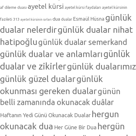
ayetel kürsi
af dileme duası
ayetel kürsi faydaları
ayetel kürsinin
günlük
Esmaül Hüsna
dua
fazileti 313
dualar
ayetel kürsinin sırları
dualar nelerdir
günlük dualar nihat
hatipoğlu
günlük dualar semerkand
günlük dualar ve anlamları
günlük
dualar ve zikirler
günlük dualarımız
günlük güzel dualar
günlük
okunması gereken dualar
günün
belli zamanında okunacak duâlar
hergun
Haftanın Yedi Günü Okunacak Dualar
okunacak dua
hergün
Her Güne Bir Dua