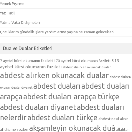
Yemek Pişirme
Yaz Tatili
Yatma Vakti Didişmeleri
Çocuklarım gündelik işlere yardım etme yaşına ne zaman gelecekler?
Dua ve Dualar Etiketleri
313
7 ayetel kürsi okumanın fazileti
170 ayetel kürsi okumanın fazileti
ayetel kürsi okumanın fazileti
abdest alınırken okunacak dualar
abdest alırken okunacak dualar
abdest alırken
abdest duaları
abdest duaları
okunan dualar diyanet
arapça
abdest duaları arapça türkçe
abdest duaları diyanet
abdest duaları
nelerdir
abdest duaları türkçe
abdest nasıl alınır
akşamleyin okunacak duâ
af dileme sözleri
allahtan