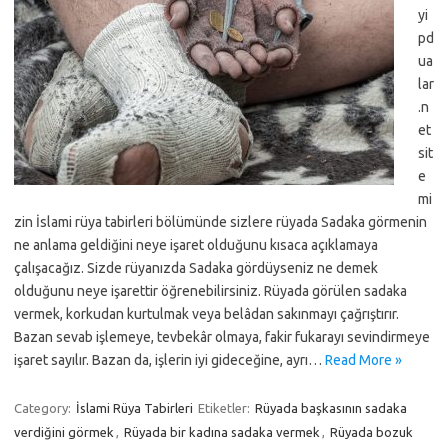
yi
pd
ua
lar
.n
et
sit
e
mi
zin İslami rüya tabirleri bölümünde sizlere rüyada Sadaka görmenin
ne anlama geldiğini neye işaret olduğunu kısaca açıklamaya
çalışacağız. Sizde rüyanızda Sadaka gördüyseniz ne demek
olduğunu neye işarettir öğrenebilirsiniz. Rüyada görülen sadaka
vermek, korkudan kurtulmak veya belâdan sakınmayı çağrıştırır.
Bazan sevab işlemeye, tevbekâr olmaya, fakir fukarayı sevindirmeye
işaret sayılır. Bazan da, işlerin iyi gideceğine, ayrı…
Read More »
Category:
İslami Rüya Tabirleri
Etiketler:
Rüyada başkasının sadaka
verdiğini görmek
,
Rüyada bir kadına sadaka vermek
,
Rüyada bozuk