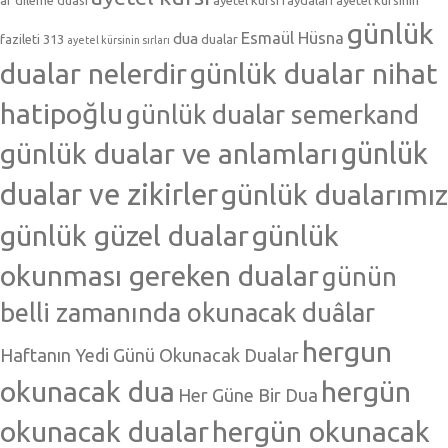
af dileme duası
ayetel kürsi faydaları
ayetel kürsinin
günlük
Esmaül Hüsna
dua
fazileti 313
dualar
ayetel kürsinin sırları
dualar nelerdir
günlük dualar nihat
hatipoğlu
günlük dualar semerkand
günlük dualar ve anlamları
günlük
dualar ve zikirler
günlük dualarımız
günlük güzel dualar
günlük
okunması gereken dualar
günün
belli zamanında okunacak duâlar
hergun
Haftanın Yedi Günü Okunacak Dualar
okunacak dua
hergün
Her Güne Bir Dua
okunacak dualar
hergün okunacak