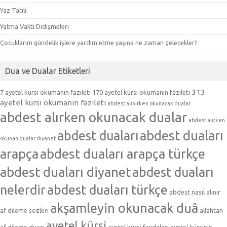
Yaz Tatili
Yatma Vakti Didişmeleri
Çocuklarım gündelik işlere yardım etme yaşına ne zaman gelecekler?
Dua ve Dualar Etiketleri
313
7 ayetel kürsi okumanın fazileti
170 ayetel kürsi okumanın fazileti
ayetel kürsi okumanın fazileti
abdest alınırken okunacak dualar
abdest alırken okunacak dualar
abdest alırken
abdest duaları
abdest duaları
okunan dualar diyanet
arapça
abdest duaları arapça türkçe
abdest duaları diyanet
abdest duaları
nelerdir
abdest duaları türkçe
abdest nasıl alınır
akşamleyin okunacak duâ
af dileme sözleri
allahtan
ayetel kürsi