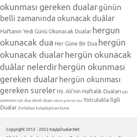
okunması gereken dualar
günün
belli zamanında okunacak duâlar
hergun
Haftanın Yedi Günü Okunacak Dualar
okunacak dua
hergün
Her Güne Bir Dua
okunacak dualar
hergün okunacak
duâlar nelerdir
hergün okunması
gereken dualar
hergün okunması
gereken sureler
Hz. Ali’nin Haftalık Duaları
içki
Yolculukla İlgili
içmemesi için dua
sıkıntı duası
sıkıntı gideren dua
Dualar
Zorlukları kolaylaştıran Esma
Copyright 2013 - 2022 KayipDualar.Net