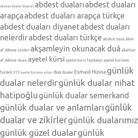
abdest duaları
abdest duaları
okunan dualar diyanet
arapça
abdest duaları arapça türkçe
abdest duaları diyanet
abdest duaları
nelerdir
abdest duaları türkçe
abdest nasıl alınır
akşamleyin okunacak duâ
af dileme sözleri
allahtan
ayetel kürsi
af dileme duası
ayetel kürsi faydaları
ayetel kürsinin
günlük
Esmaül Hüsna
dua
fazileti 313
dualar
ayetel kürsinin sırları
dualar nelerdir
günlük dualar nihat
hatipoğlu
günlük dualar semerkand
günlük dualar ve anlamları
günlük
dualar ve zikirler
günlük dualarımız
günlük güzel dualar
günlük