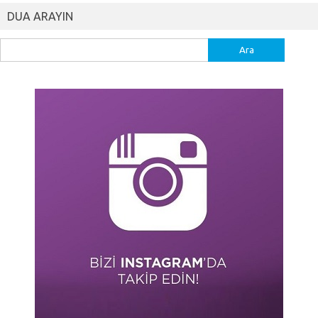
DUA ARAYIN
Arama: