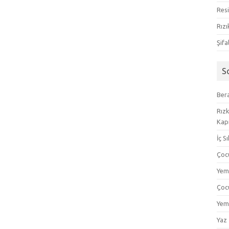
Resi
Rızı
Şifa
S
Bera
Rızk
Kapı
İç S
Çoc
Yem
Çoc
Yem
Yaz 