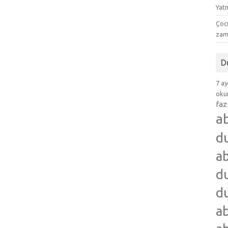
Yat
Çocu
zam
D
7 ay
okum
faz
a
d
ab
du
du
ab