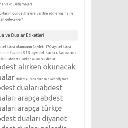
ma Vakti Didişmeleri
klarım gündelik işlere yardım etme yaşına ne
an gelecekler?
ua ve Dualar Etiketleri
etel kürsi okumanın fazileti
170 ayetel kürsi
313 ayetel kürsi okumanın
anın fazileti
ileti
abdest alınırken okunacak dualar
bdest alırken okunacak
ualar
abdest alırken okunan dualar diyanet
abdest
dest duaları
aları arapça
abdest
aları arapça türkçe
dest duaları diyanet