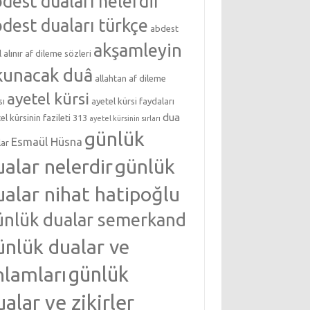
dest duaları nelerdir
dest duaları türkçe
abdest
akşamleyin
l alınır
af dileme sözleri
kunacak duâ
allahtan af dileme
ayetel kürsi
sı
ayetel kürsi faydaları
dua
el kürsinin fazileti 313
ayetel kürsinin sırları
günlük
Esmaül Hüsna
lar
ualar nelerdir
günlük
ualar nihat hatipoğlu
ünlük dualar semerkand
ünlük dualar ve
nlamları
günlük
ualar ve zikirler