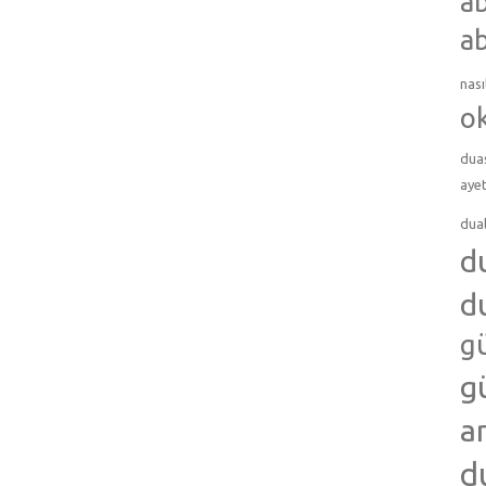
ab
ab
nası
o
dua
ayet
dua
d
d
g
g
a
d