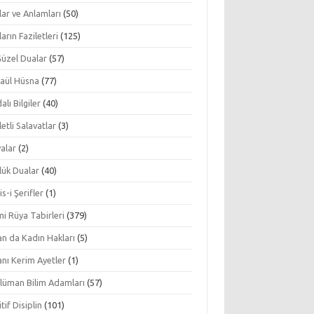
ar ve Anlamları
(50)
arın Faziletleri
(125)
Güzel Dualar
(57)
aül Hüsna
(77)
alı Bilgiler
(40)
letli Salavatlar
(3)
alar
(2)
lük Dualar
(40)
s-i Şerifler
(1)
mi Rüya Tabirleri
(379)
an da Kadın Hakları
(5)
nı Kerim Ayetler
(1)
lüman Bilim Adamları
(57)
tif Disiplin
(101)