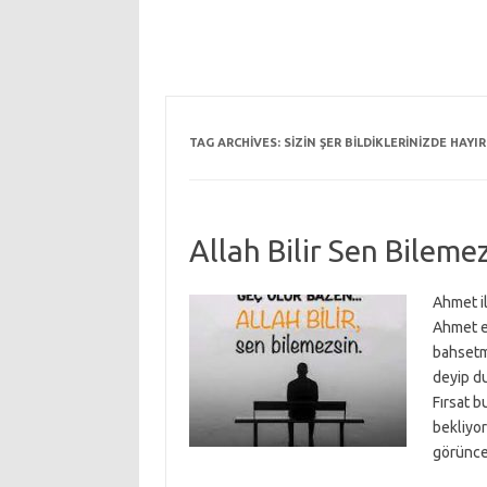
TAG ARCHIVES:
SIZIN ŞER BILDIKLERINIZDE HAYIR
Allah Bilir Sen Bilemez
Ahmet il
Ahmet e
bahsetm
deyip du
Fırsat b
bekliyor
görünc