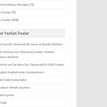
mli Kutlama Mesajları
(1)
k Duaları
(1)
lı Dualar
(153)
on Yazılan Dualar
t Kandili: Mübarek Bir Gece ve İbadet Rehberi
ın Artması İçin Okunacak Dualar: Manevi
ların Anahtarı
ıkıntısı ve Daralma İçin Okunacak En Etkili Dualar
uğum Kaybetmeye Dayanamıyor.
ek Vakti Didişmeleri
ukların Yemek Seçmesi
ek Pişirme
Tatili