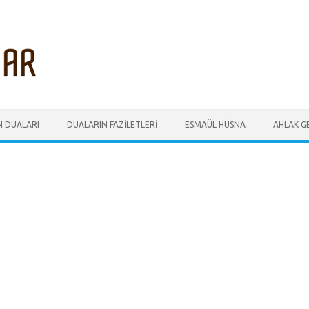
N DUALARI
DUALARIN FAZILETLERI
ESMAÜL HÜSNA
AHLAK GE