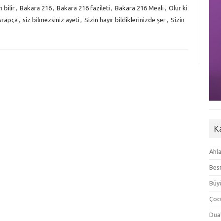
h bilir
,
Bakara 216
,
Bakara 216 fazileti
,
Bakara 216 Meali
,
Olur ki
 Arapça
,
siz bilmezsiniz ayeti
,
Sizin hayır bildiklerinizde şer
,
Sizin
K
Ahla
Besm
Büyü
Çoc
Dua