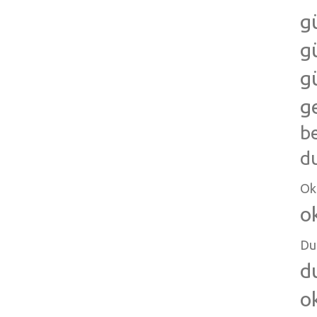
g
g
g
g
b
d
Ok
o
Du
d
o