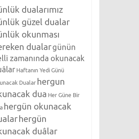
ünlük dualarımız
ünlük güzel dualar
ünlük okunması
ereken dualar
günün
elli zamanında okunacak
uâlar
Haftanın Yedi Günü
hergun
unacak Dualar
kunacak dua
Her Güne Bir
hergün okunacak
a
ualar
hergün
kunacak duâlar