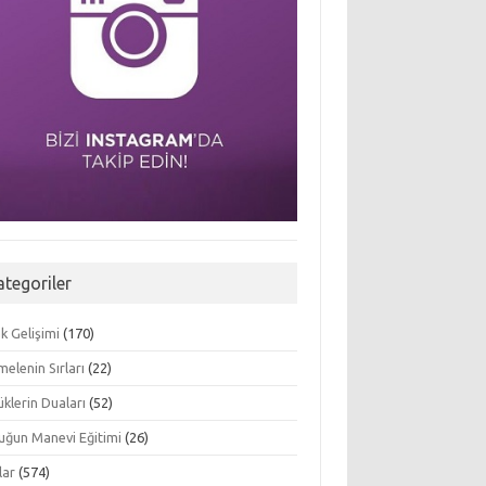
ategoriler
k Gelişimi
(170)
elenin Sırları
(22)
klerin Duaları
(52)
uğun Manevi Eğitimi
(26)
lar
(574)