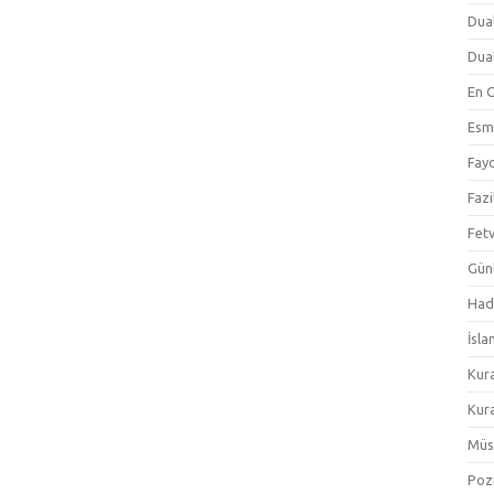
Dual
Dual
En 
Esm
Fayd
Fazi
Fetv
Gün
Hadi
İsla
Kur
Kura
Müs
Pozi