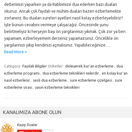
detlerimizi yaparken ya da Rabbimize dua ederken bazı duaları
okuruz. Ancak çok faydalı ve mühim duaları bazen ezberlemekte
zorlanırız. Bu duaları sureleri ayetleri nasıl kolay ezberleyebiliriz?
İşte bunun cevabını vermeye çalışacağız. Öncesinde şunu
belirtmeliyiz ki herşeyin başı ön yargılarımızı yıkmak. Çok zor ya ben
yapamam, ezberleyemem derseniz yapamazsınız. Öncelikle ön
yargılarınızı yıkıp kendinizi açmalısınız. Yapabileceğinize…
Read More »
Category:
Faydalı Bilgiler
Etiketler:
dinleyerek kur'an ezberleme
,
dua
ezberleme programı
,
dua ezberleme teknikleri nelerdir
,
en kolay kur'an
nasıl ezberlenir
,
sesli dua ezberleme
,
sure ezberleme çizelgesi
,
sure
ezberleme sırası
,
yasin ezberleme teknikleri
KANALIMIZA ABONE OLUN