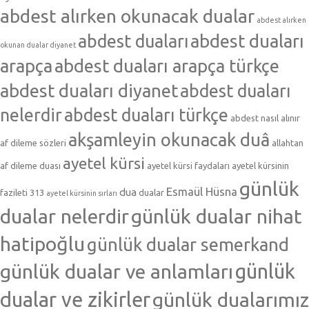
abdest alırken okunacak dualar
abdest alırken
abdest duaları
abdest duaları
okunan dualar diyanet
arapça
abdest duaları arapça türkçe
abdest duaları diyanet
abdest duaları
nelerdir
abdest duaları türkçe
abdest nasıl alınır
akşamleyin okunacak duâ
af dileme sözleri
allahtan
ayetel kürsi
af dileme duası
ayetel kürsi faydaları
ayetel kürsinin
günlük
Esmaül Hüsna
dua
fazileti 313
dualar
ayetel kürsinin sırları
dualar nelerdir
günlük dualar nihat
hatipoğlu
günlük dualar semerkand
günlük dualar ve anlamları
günlük
dualar ve zikirler
günlük dualarımız