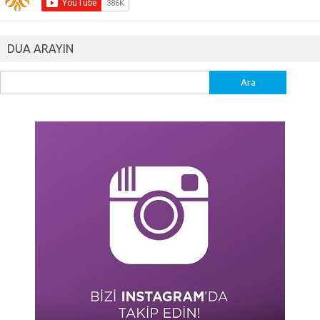
DUA ARAYIN
Arama: