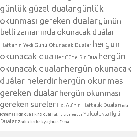
günlük güzel dualar
günlük
okunması gereken dualar
günün
belli zamanında okunacak duâlar
hergun
Haftanın Yedi Günü Okunacak Dualar
okunacak dua
hergün
Her Güne Bir Dua
okunacak dualar
hergün okunacak
duâlar nelerdir
hergün okunması
gereken dualar
hergün okunması
gereken sureler
Hz. Ali’nin Haftalık Duaları
içki
Yolculukla İlgili
içmemesi için dua
sıkıntı duası
sıkıntı gideren dua
Dualar
Zorlukları kolaylaştıran Esma