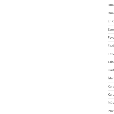
Dual
Dual
En 
Esm
Fayd
Fazi
Fetv
Gün
Hadi
İsla
Kur
Kura
Müs
Pozi