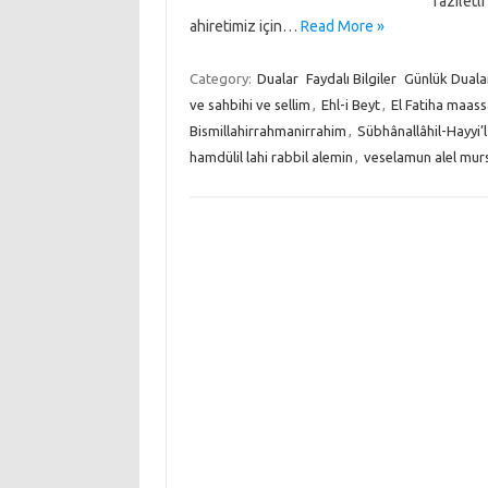
faziletl
ahiretimiz için…
Read More »
Category:
Dualar
Faydalı Bilgiler
Günlük Duala
ve sahbihi ve sellim
,
Ehl-i Beyt
,
El Fatiha maass
Bismillahirrahmanirrahim
,
Sübhânallâhil-Hayyi
hamdülil lahi rabbil alemin
,
veselamun alel murs