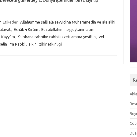
i bereketli günlerdeyiz. Dünya işlerinden biraz sıyrılıp
r
Etiketler:
Allahumme salli ala seyyidina Muhammedin ve ala alihi
alavat
,
Eshâb-ı Kirâm
,
Euzübillahimineşşeytanirracim
’l-Kayyûm
,
Subhane rabbike rabbil izzeti amma yesifun
,
vel
elin
,
Yâ Rabbî
,
zikir
,
zikir etkinliği
K
Ahla
Besm
Büyü
Çoc
Dua