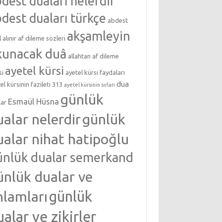
dest duaları nelerdir
dest duaları türkçe
abdest
akşamleyin
l alınır
af dileme sözleri
kunacak duâ
allahtan af dileme
ayetel kürsi
sı
ayetel kürsi faydaları
dua
el kürsinin fazileti 313
ayetel kürsinin sırları
günlük
Esmaül Hüsna
lar
ualar nelerdir
günlük
ualar nihat hatipoğlu
ünlük dualar semerkand
ünlük dualar ve
nlamları
günlük
ualar ve zikirler