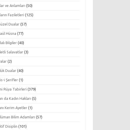
ar ve Anlamları
(50)
arın Faziletleri
(125)
Güzel Dualar
(57)
aül Hüsna
(77)
alı Bilgiler
(40)
letli Salavatlar
(3)
alar
(2)
lük Dualar
(40)
s-i Şerifler
(1)
mi Rüya Tabirleri
(379)
an da Kadın Hakları
(5)
nı Kerim Ayetler
(1)
lüman Bilim Adamları
(57)
tif Disiplin
(101)