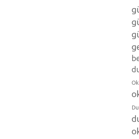
g
g
g
g
b
d
Ok
o
Du
d
o