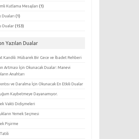
mli Kutlama Mesajları
(1)
k Duaları
(1)
lı Dualar
(153)
on Yazılan Dualar
t Kandili: Mübarek Bir Gece ve İbadet Rehberi
ın Artması İçin Okunacak Dualar: Manevi
ların Anahtarı
ıkıntısı ve Daralma İçin Okunacak En Etkili Dualar
uğum Kaybetmeye Dayanamıyor.
ek Vakti Didişmeleri
ukların Yemek Seçmesi
ek Pişirme
Tatili