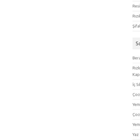
Resi
Rızı
Şifa
S
Bera
Rızk
Kapı
İç S
Çoc
Yem
Çoc
Yem
Yaz 