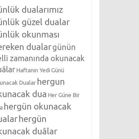
ünlük dualarımız
ünlük güzel dualar
ünlük okunması
ereken dualar
günün
elli zamanında okunacak
uâlar
Haftanın Yedi Günü
hergun
unacak Dualar
kunacak dua
Her Güne Bir
hergün okunacak
a
ualar
hergün
kunacak duâlar