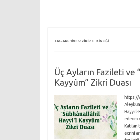
TAG ARCHIVES:
ZIKIR ETKINLIĞI
Üç Ayların Fazileti ve 
Kayyûm” Zikri Duası
https:/
Aleykum 
Hayyi’l-
ederim 
Katılan
ecrini a