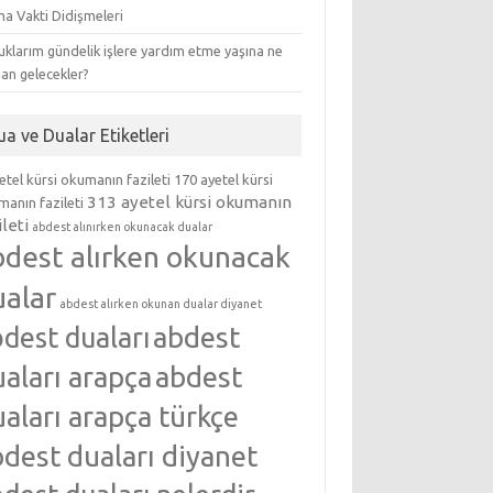
ma Vakti Didişmeleri
klarım gündelik işlere yardım etme yaşına ne
an gelecekler?
ua ve Dualar Etiketleri
etel kürsi okumanın fazileti
170 ayetel kürsi
313 ayetel kürsi okumanın
anın fazileti
ileti
abdest alınırken okunacak dualar
bdest alırken okunacak
ualar
abdest alırken okunan dualar diyanet
abdest
dest duaları
aları arapça
abdest
aları arapça türkçe
dest duaları diyanet