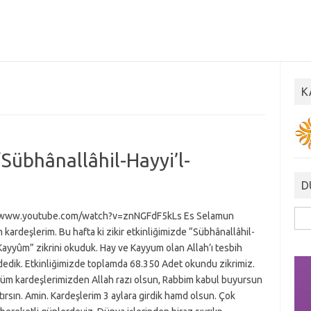
K
“Sübhânallâhil-Hayyi’l-
D
Ara
/www.youtube.com/watch?v=znNGFdF5kLs Es Selamun
kardeşlerim. Bu hafta ki zikir etkinliğimizde “Sübhânallâhil-
Kayyûm” zikrini okuduk. Hay ve Kayyum olan Allah’ı tesbih
dedik. Etkinliğimizde toplamda 68.350 Adet okundu zikrimiz.
 tüm kardeşlerimizden Allah razı olsun, Rabbim kabul buyursun
rtırsın. Amin. Kardeşlerim 3 aylara girdik hamd olsun. Çok