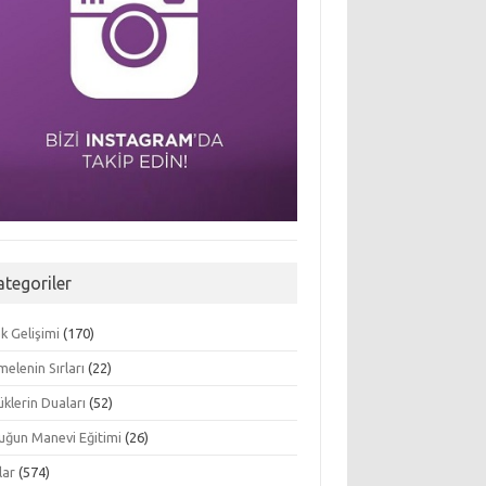
ategoriler
k Gelişimi
(170)
elenin Sırları
(22)
klerin Duaları
(52)
uğun Manevi Eğitimi
(26)
lar
(574)