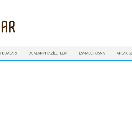
N DUALARI
DUALARIN FAZILETLERI
ESMAÜL HÜSNA
AHLAK GE