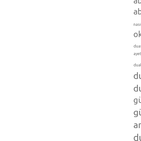
ab
ab
nası
o
dua
ayet
dua
d
d
g
g
a
d