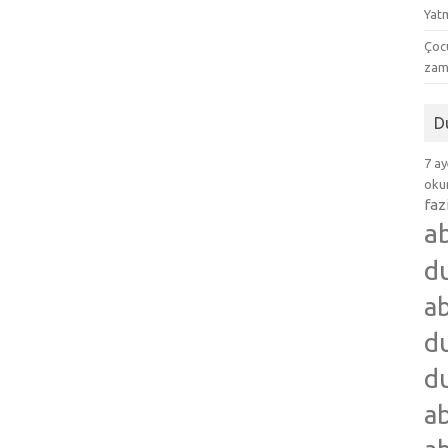
Yat
Çocu
zam
D
7 ay
okum
faz
a
d
ab
du
du
ab