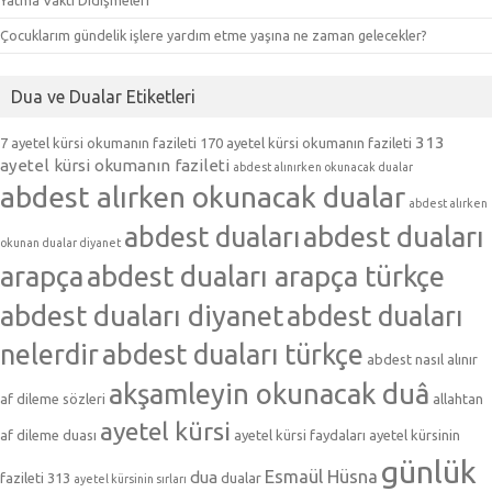
Çocuklarım gündelik işlere yardım etme yaşına ne zaman gelecekler?
Dua ve Dualar Etiketleri
313
7 ayetel kürsi okumanın fazileti
170 ayetel kürsi okumanın fazileti
ayetel kürsi okumanın fazileti
abdest alınırken okunacak dualar
abdest alırken okunacak dualar
abdest alırken
abdest duaları
abdest duaları
okunan dualar diyanet
arapça
abdest duaları arapça türkçe
abdest duaları diyanet
abdest duaları
nelerdir
abdest duaları türkçe
abdest nasıl alınır
akşamleyin okunacak duâ
af dileme sözleri
allahtan
ayetel kürsi
af dileme duası
ayetel kürsi faydaları
ayetel kürsinin
günlük
Esmaül Hüsna
dua
fazileti 313
dualar
ayetel kürsinin sırları