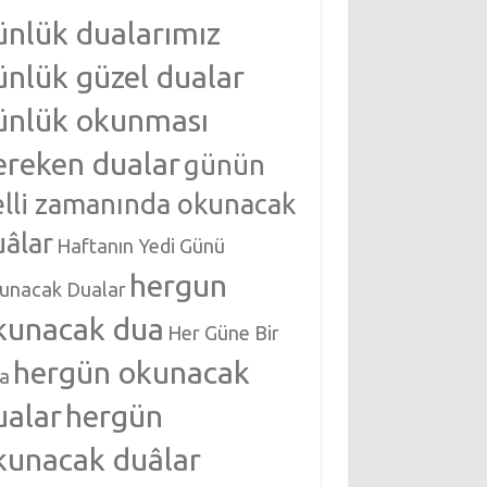
ünlük dualarımız
ünlük güzel dualar
ünlük okunması
ereken dualar
günün
elli zamanında okunacak
uâlar
Haftanın Yedi Günü
hergun
unacak Dualar
kunacak dua
Her Güne Bir
hergün okunacak
a
ualar
hergün
kunacak duâlar