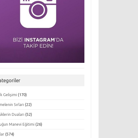
ategoriler
k Gelişimi
(170)
elenin Sırları
(22)
klerin Duaları
(52)
uğun Manevi Eğitimi
(26)
lar
(574)