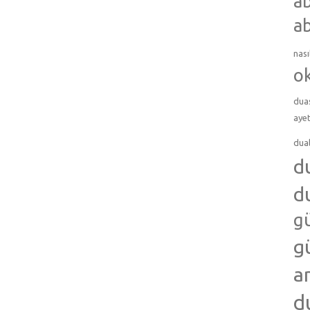
ab
ab
nası
o
dua
ayet
dua
d
d
g
g
a
d