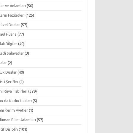
ar ve Anlamları
(50)
arın Faziletleri
(125)
Güzel Dualar
(57)
aül Hüsna
(77)
alı Bilgiler
(40)
letli Salavatlar
(3)
alar
(2)
lük Dualar
(40)
s-i Şerifler
(1)
mi Rüya Tabirleri
(379)
an da Kadın Hakları
(5)
nı Kerim Ayetler
(1)
lüman Bilim Adamları
(57)
tif Disiplin
(101)