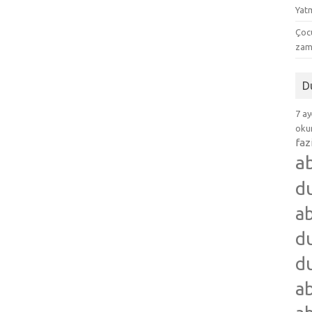
Yat
Çocu
zam
D
7 ay
okum
faz
a
d
ab
du
du
ab