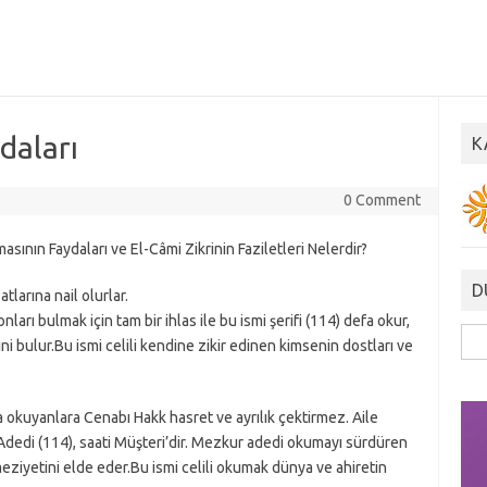
daları
K
0 Comment
asının Faydaları ve El-Câmi Zikrinin Faziletleri Nelerdir?
D
larına nail olurlar.
ları bulmak için tam bir ihlas ile bu ismi şerifi (114) defa okur,
Ara
erini bulur.Bu ismi celili kendine zikir edinen kimsenin dostları ve
a okuyanlara Cenabı Hakk hasret ve ayrılık çektirmez. Aile
r.Adedi (114), saati Müşteri’dir. Mezkur adedi okumayı sürdüren
eziyetini elde eder.Bu ismi celili okumak dünya ve ahiretin