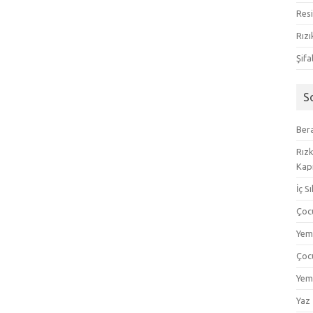
Resi
Rızı
Şifa
S
Bera
Rızk
Kapı
İç S
Çoc
Yem
Çoc
Yem
Yaz 