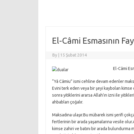
El-Câmi Esmasının Fay
By
|
15 Şubat 2014
El-Câmi Esm
“Yâ Câmiu” ismi cehline devam edenler maksat
Evini terk eden veya bir şeyi kaybolan kimse on
sonra yitiklerini ararsa Allah’ın izni ile yitikl
ahbabları çoğalır.
Maksadına ulaşır.Bu mübarek ismi şerifi çokç
fertlerinin bir arada yaşamalarına vesile olu
kimse zahiri ve batını bir arada bulundurma m