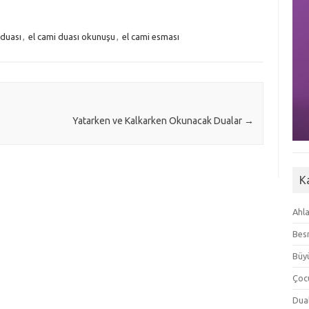
 duası
,
el cami duası okunuşu
,
el cami esması
Yatarken ve Kalkarken Okunacak Dualar
→
K
Ahla
Besm
Büyü
Çoc
Dua