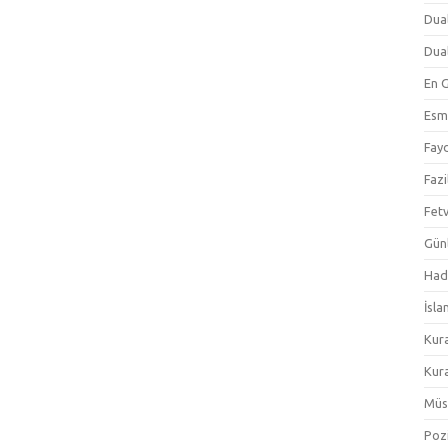
Dual
Dual
En 
Esm
Fayd
Fazi
Fetv
Gün
Hadi
İsla
Kur
Kura
Müs
Pozi