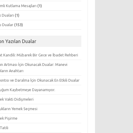
mli Kutlama Mesajları
(1)
k Duaları
(1)
lı Dualar
(153)
on Yazılan Dualar
t Kandili: Mübarek Bir Gece ve İbadet Rehberi
ın Artması İçin Okunacak Dualar: Manevi
ların Anahtarı
ıkıntısı ve Daralma İçin Okunacak En Etkili Dualar
uğum Kaybetmeye Dayanamıyor.
ek Vakti Didişmeleri
ukların Yemek Seçmesi
ek Pişirme
Tatili