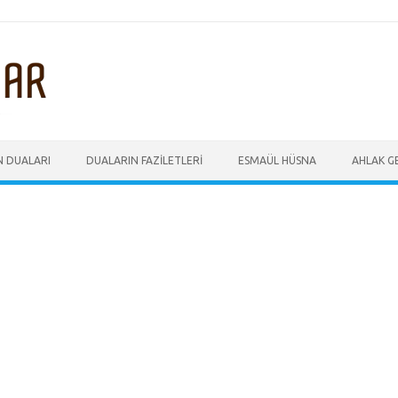
N DUALARI
DUALARIN FAZILETLERI
ESMAÜL HÜSNA
AHLAK GE