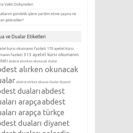
ma Vakti Didişmeleri
klarım gündelik işlere yardım etme yaşına ne
an gelecekler?
ua ve Dualar Etiketleri
etel kürsi okumanın fazileti
170 ayetel kürsi
313 ayetel kürsi okumanın
anın fazileti
ileti
abdest alınırken okunacak dualar
bdest alırken okunacak
ualar
abdest alırken okunan dualar diyanet
abdest
dest duaları
aları arapça
abdest
aları arapça türkçe
dest duaları diyanet