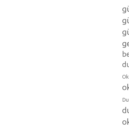
g
g
g
g
b
d
Ok
o
Du
d
o