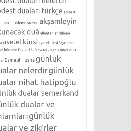
dest duaları nelerdir
dest duaları türkçe
abdest
akşamleyin
l alınır
af dileme sözleri
kunacak duâ
allahtan af dileme
ayetel kürsi
sı
ayetel kürsi faydaları
dua
el kürsinin fazileti 313
ayetel kürsinin sırları
günlük
Esmaül Hüsna
lar
ualar nelerdir
günlük
ualar nihat hatipoğlu
ünlük dualar semerkand
ünlük dualar ve
nlamları
günlük
ualar ve zikirler