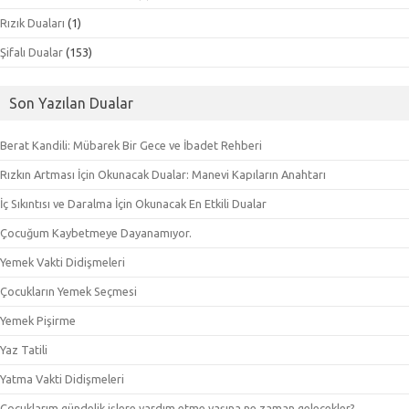
Rızık Duaları
(1)
Şifalı Dualar
(153)
Son Yazılan Dualar
Berat Kandili: Mübarek Bir Gece ve İbadet Rehberi
Rızkın Artması İçin Okunacak Dualar: Manevi Kapıların Anahtarı
İç Sıkıntısı ve Daralma İçin Okunacak En Etkili Dualar
Çocuğum Kaybetmeye Dayanamıyor.
Yemek Vakti Didişmeleri
Çocukların Yemek Seçmesi
Yemek Pişirme
Yaz Tatili
Yatma Vakti Didişmeleri
Çocuklarım gündelik işlere yardım etme yaşına ne zaman gelecekler?