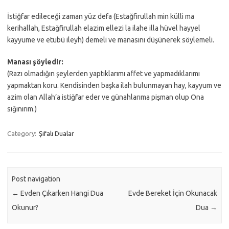
İstiğfar edileceği zaman yüz defa (Estağfirullah min külli ma
kerihallah, Estağfirullah elazim ellezi la ilahe illa hüvel hayyel
kayyume ve etubü ileyh) demeli ve manasını düşünerek söylemeli.
Manası şöyledir:
(Razı olmadığın şeylerden yaptıklarımı affet ve yapmadıklarımı
yapmaktan koru. Kendisinden başka ilah bulunmayan hay, kayyum ve
azim olan Allah’a istiğfar eder ve günahlarıma pişman olup Ona
sığınırım.)
Category:
Şifalı Dualar
Post navigation
←
Evden Çıkarken Hangi Dua
Evde Bereket İçin Okunacak
Okunur?
Dua
→