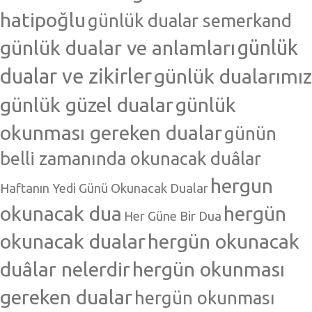
hatipoğlu
günlük dualar semerkand
günlük dualar ve anlamları
günlük
dualar ve zikirler
günlük dualarımız
günlük güzel dualar
günlük
okunması gereken dualar
günün
belli zamanında okunacak duâlar
hergun
Haftanın Yedi Günü Okunacak Dualar
okunacak dua
hergün
Her Güne Bir Dua
okunacak dualar
hergün okunacak
duâlar nelerdir
hergün okunması
gereken dualar
hergün okunması