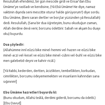
Resulullah efendimiz, bir gün mescide girdi ve Ensar’dan Ebu
Ümâme’ye rastladı ve kendisine, (Yâ Ebâ Ümâme! Ne diye, namaz
vaktinin dışında seni mescitte oturur halde görüyorum?) diye sordu.
Ebu Ümâme, (Beni saran dertler ve borçlar yüzünden yâ Resulallah)
dedi. Resulullah, (Sana bir dua öğreteyim, bunu okuduğun zaman,
Allah derdine devâ verir, borcunu ödettirir. Sabah ve akşam bu duayı
oku) buyurdu.
Dua şöyledir:
(Allahümme innî eûzü bike minel-hemmi vel-hazen ve eûzü bike
minel-aczi vel-kesel ve eûzü bike minel-cübni vel-buhl ve eûzü bike
men galebetid-deyni ve kahrir-ricâl.)
[Yâ Rabbi, kederden, dertten, âcizlikten, tembellikten, korkudan,
cimrilikten, borcumu ödeyememekten ve insanların kahrından sana
sığınırım!]
Ebu Ümâme hazretleri buyurdu ki:
(Bunu okudum, Allahü teâlâ, derdimi giderdi, borcumu da ödetti.)
[Ebu Davud]