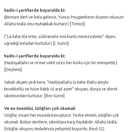
hadis-i şeriflerde buyuruldu ki:
(Birinize dert ve bela gelince, Yunus Peygamberin duasını okusun!
Allahü teâlâ onu muhakkak kurtarır.) [Tirmizi]
(“Lâ ilahe illâ ente, sübhaneke inni küntü minezzalimin” diyen,
uğradığı beladan kurtulur.) [İ. Sünni]
hadis-i şeriflerde buyuruldu ki:
(Hasbiyallahü ve ni’mel vekil sözü her korku için bir emniyettir.)
[Deylemi]
Sabah akşam yedi kere, “Hasbiyallahü la ilahe illahü aleyhi
tevekkeltü ve hüve Rabb-ül arşil azim” okuyan, dünya ve ahiret
sıkıntısından kurtulur. [İbni Sünni]
Ve en önemlisi, İstiğfarı çok okumalı
İstiğfar, insanı her murada kavuşturur. Tevbe etmeli, istiğfarı çok
okumalı. Bütün dertlere, sıkıntılara karşı faydalıdır. Allahü teâlâ,
(İstiğfar okuyun; imdadınıza yetişirim) buyurdu. (Hud 52)