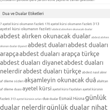
Dua ve Dualar Etiketleri
313
7 ayetel kürsi okumanın fazileti
170 ayetel kürsi okumanın fazileti
ayetel kürsi okumanın fazileti
abdest alınırken okunacak dualar
abdest alırken okunacak dualar
abdest alırken
abdest duaları
abdest duaları
okunan dualar diyanet
arapça
abdest duaları arapça türkçe
abdest duaları diyanet
abdest duaları
nelerdir
abdest duaları türkçe
abdest nasıl alınır
akşamleyin okunacak duâ
af dileme sözleri
allahtan
ayetel kürsi
af dileme duası
ayetel kürsi faydaları
ayetel kürsinin
günlük
Esmaül Hüsna
dua
fazileti 313
dualar
ayetel kürsinin sırları
dualar nelerdir
günlük dualar nihat