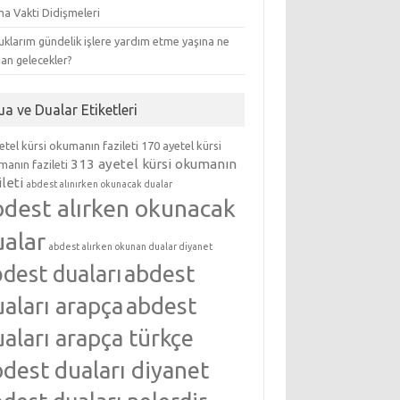
ma Vakti Didişmeleri
klarım gündelik işlere yardım etme yaşına ne
an gelecekler?
ua ve Dualar Etiketleri
etel kürsi okumanın fazileti
170 ayetel kürsi
313 ayetel kürsi okumanın
anın fazileti
ileti
abdest alınırken okunacak dualar
bdest alırken okunacak
ualar
abdest alırken okunan dualar diyanet
abdest
dest duaları
aları arapça
abdest
aları arapça türkçe
dest duaları diyanet