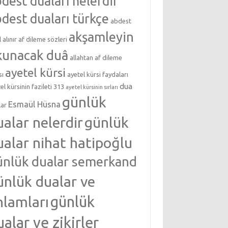
dest duaları nelerdir
dest duaları türkçe
abdest
akşamleyin
l alınır
af dileme sözleri
kunacak duâ
allahtan af dileme
ayetel kürsi
sı
ayetel kürsi faydaları
dua
el kürsinin fazileti 313
ayetel kürsinin sırları
günlük
Esmaül Hüsna
lar
ualar nelerdir
günlük
ualar nihat hatipoğlu
ünlük dualar semerkand
ünlük dualar ve
nlamları
günlük
ualar ve zikirler