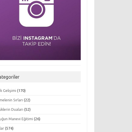
ategoriler
k Gelişimi
(170)
elenin Sırları
(22)
klerin Duaları
(52)
uğun Manevi Eğitimi
(26)
lar
(574)