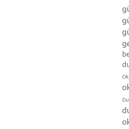
g
g
g
g
b
d
Ok
o
Du
d
o