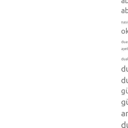
ab
ab
nası
o
dua
ayet
dua
d
d
g
g
a
d