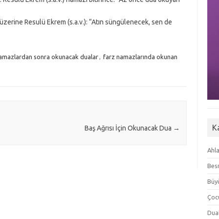
üzerine Resulü Ekrem (s.a.v.): “Atın süngülenecek, sen de
namazlardan sonra okunacak dualar
,
farz namazlarında okunan
K
Baş Ağrısı İçin Okunacak Dua
→
Ahla
Besm
Büyü
Çoc
Dua