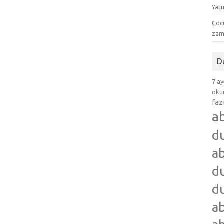
Yat
Çocu
zam
D
7 ay
okum
faz
a
d
ab
du
du
ab