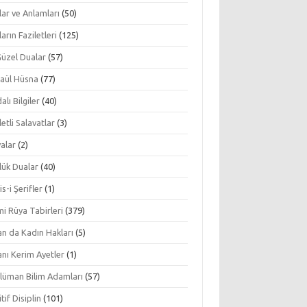
ar ve Anlamları
(50)
arın Faziletleri
(125)
Güzel Dualar
(57)
aül Hüsna
(77)
alı Bilgiler
(40)
letli Salavatlar
(3)
alar
(2)
lük Dualar
(40)
s-i Şerifler
(1)
mi Rüya Tabirleri
(379)
an da Kadın Hakları
(5)
nı Kerim Ayetler
(1)
lüman Bilim Adamları
(57)
tif Disiplin
(101)