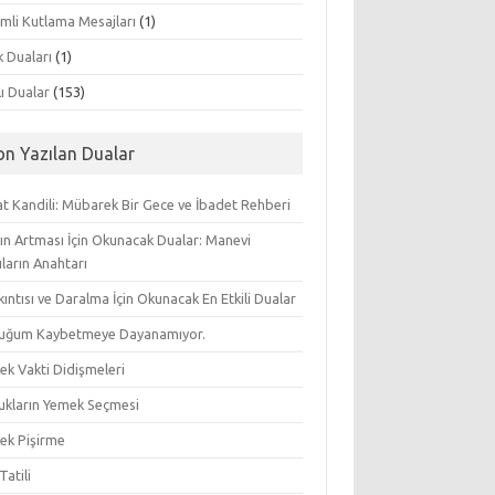
mli Kutlama Mesajları
(1)
k Duaları
(1)
lı Dualar
(153)
on Yazılan Dualar
t Kandili: Mübarek Bir Gece ve İbadet Rehberi
ın Artması İçin Okunacak Dualar: Manevi
ların Anahtarı
ıkıntısı ve Daralma İçin Okunacak En Etkili Dualar
uğum Kaybetmeye Dayanamıyor.
ek Vakti Didişmeleri
ukların Yemek Seçmesi
ek Pişirme
Tatili