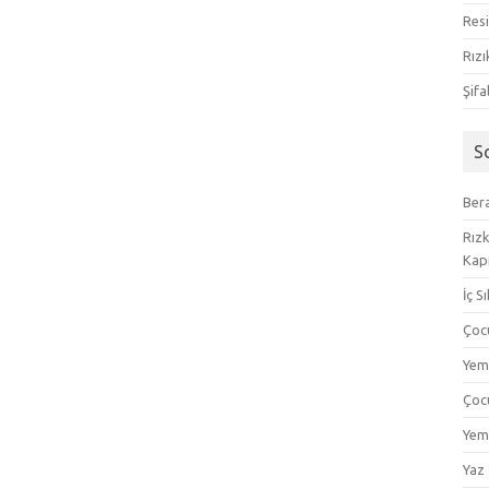
Resi
Rızı
Şifa
S
Bera
Rızk
Kapı
İç S
Çoc
Yem
Çoc
Yem
Yaz 