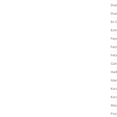
Dual
Dual
En 
Esm
Fayd
Fazi
Fetv
Gün
Hadi
İsla
Kur
Kura
Müs
Pozi