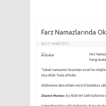
Farz Namazlarında O
By
|
11 Aralık 2013
Farz Namaz
hangi dual
“Sabah namazının farzından evvel bu istiğfa
olsa Allah Teala affeder.
Allâhümme âtini efdale mâ tü’tî ıbâdekes sâli
Duanın Manası :
Ey Allah’ım! Salih kullarına 
Cemaattan birisi saf tutarken bu duayı okudu