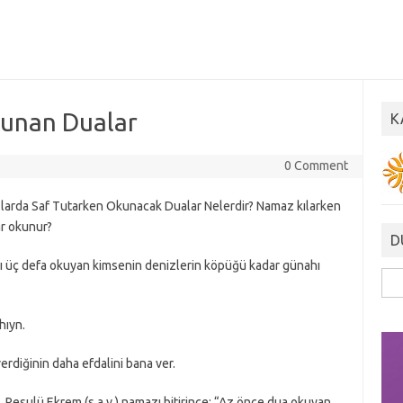
kunan Dualar
K
0 Comment
larda Saf Tutarken Okunacak Dualar Nelerdir? Namaz kılarken
ar okunur?
D
rı üç defa okuyan kimsenin denizlerin köpüğü kadar günahı
Ara
hıyn.
verdiğinin daha efdalini bana ver.
. Resulü Ekrem (s.a.v.) namazı bitirince: “Az önce dua okuyan