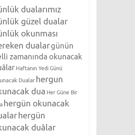
ünlük dualarımız
ünlük güzel dualar
ünlük okunması
ereken dualar
günün
elli zamanında okunacak
uâlar
Haftanın Yedi Günü
hergun
unacak Dualar
kunacak dua
Her Güne Bir
hergün okunacak
a
ualar
hergün
kunacak duâlar