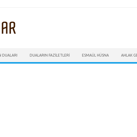
N DUALARI
DUALARIN FAZILETLERI
ESMAÜL HÜSNA
AHLAK GE