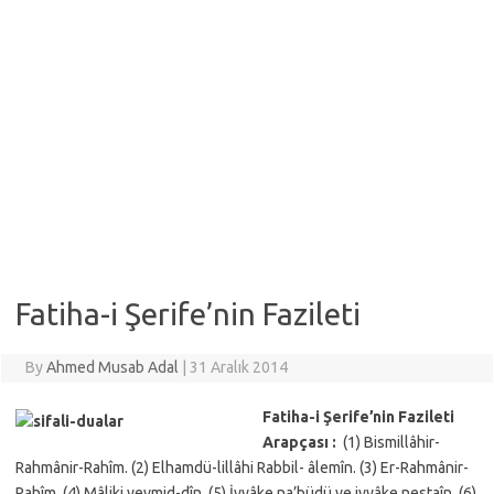
Fatiha-i Şerife’nin Fazileti
By
Ahmed Musab Adal
|
31 Aralık 2014
Fatiha-i Şerife’nin Fazileti
Arapçası :
(1) Bismillâhir-
Rahmânir-Rahîm. (2) Elhamdü-lillâhi Rabbil- âlemîn. (3) Er-Rahmânir-
Rahîm. (4) Mâliki yevmid-dîn. (5) İyyâke na’büdü ve iyyâke nestaîn. (6)