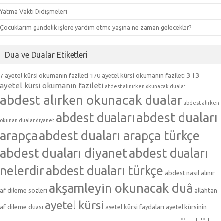
Yatma Vakti Didişmeleri
Çocuklarım gündelik işlere yardım etme yaşına ne zaman gelecekler?
Dua ve Dualar Etiketleri
313
7 ayetel kürsi okumanın fazileti
170 ayetel kürsi okumanın fazileti
ayetel kürsi okumanın fazileti
abdest alınırken okunacak dualar
abdest alırken okunacak dualar
abdest alırken
abdest duaları
abdest duaları
okunan dualar diyanet
arapça
abdest duaları arapça türkçe
abdest duaları diyanet
abdest duaları
nelerdir
abdest duaları türkçe
abdest nasıl alınır
akşamleyin okunacak duâ
af dileme sözleri
allahtan
ayetel kürsi
af dileme duası
ayetel kürsi faydaları
ayetel kürsinin