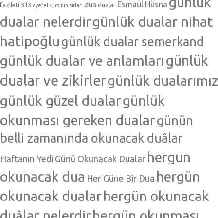
günlük
Esmaül Hüsna
dua
fazileti 313
dualar
ayetel kürsinin sırları
dualar nelerdir
günlük dualar nihat
hatipoğlu
günlük dualar semerkand
günlük dualar ve anlamları
günlük
dualar ve zikirler
günlük dualarımız
günlük güzel dualar
günlük
okunması gereken dualar
günün
belli zamanında okunacak duâlar
hergun
Haftanın Yedi Günü Okunacak Dualar
okunacak dua
hergün
Her Güne Bir Dua
okunacak dualar
hergün okunacak
duâlar nelerdir
hergün okunması