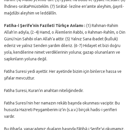
İhdines-sırâtaPmüstekîm. (7) Sırâtal- lezîne en’amte aleyhim, ğayril-
mağdûbi aleyhim ve leddâllîn.
Fatiha-i Şerife’nin Fazileti Türkçe Anlamı :
(1) Rahman-Rahim
Allah’ın adıyla, (2-4) Hamd, o Âlemlerin Rabbi, o Rahman-Rahîm, o Din
Günü’nün Sahibi olan Allah’a aittir. (5) Yalnız Sana ibadet (kulluk)
ederiz ve yalnız Senden yardım dileriz. (6-7) Hidayet et bizi doğru
yola, kendilerine nimet verdiklerinin yoluna; gazap olunanların ve
sapkınların yoluna değil.
Fatiha Suresi yedi ayettir. Her ayetinde bizim için binlerce hassa ve
şifalar mevcuttur.
Fatiha Suresi, Kuran’ın anahtarı niteliğindedir.
Fatiha Suresi’nin her namazın rekâtı başında okunması vaciptir. Bu
hususta Hazreti Peygamberim iz’in (s.a.v.) birçok hadis-i şerifleri
vardır.
Bu itibarla, yapacağımız duaların başında Fâtihâ-i Şerife’yi okumamız,