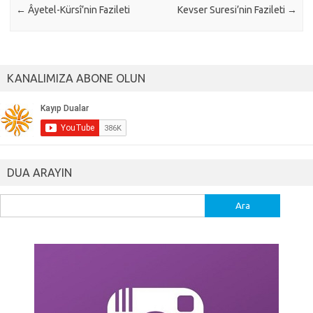
←
Âyetel-Kürsî’nin Fazileti
Kevser Suresi’nin Fazileti
→
KANALIMIZA ABONE OLUN
DUA ARAYIN
Arama: