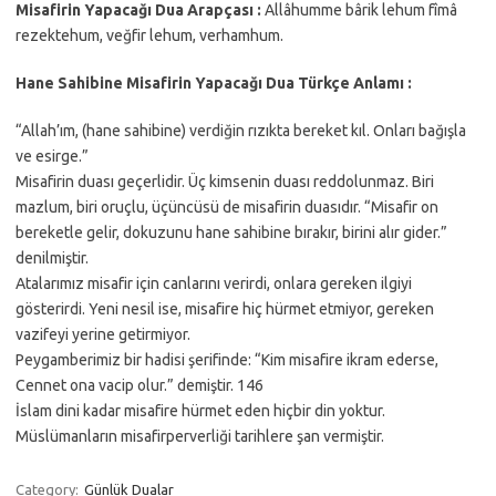
Misafirin Yapacağı Dua Arapçası :
Allâhumme bârik lehum fîmâ
rezektehum, veğfir lehum, verhamhum.
Hane Sahibine Misafirin Yapacağı Dua Türkçe Anlamı :
“Allah’ım, (hane sahibine) verdiğin rızıkta bereket kıl. Onları bağışla
ve esirge.”
Misafirin duası geçerlidir. Üç kimsenin duası reddolunmaz. Biri
mazlum, biri oruçlu, üçüncüsü de misafirin duasıdır. “Misafir on
bereketle gelir, dokuzunu hane sahibine bırakır, birini alır gider.”
denilmiştir.
Atalarımız misafir için canlarını verirdi, onlara gereken ilgiyi
gösterirdi. Yeni nesil ise, misafire hiç hürmet etmiyor, gereken
vazifeyi yerine getirmiyor.
Peygamberimiz bir hadisi şerifinde: “Kim misafire ikram ederse,
Cennet ona vacip olur.” demiştir. 146
İslam dini kadar misafire hürmet eden hiçbir din yoktur.
Müslümanların misafirperverliği tarihlere şan vermiştir.
Category:
Günlük Dualar