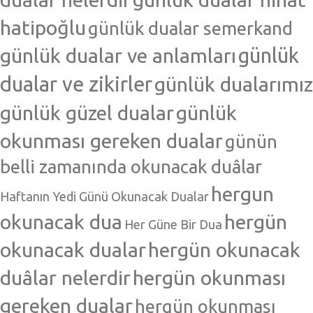
hatipoğlu
günlük dualar semerkand
günlük dualar ve anlamları
günlük
dualar ve zikirler
günlük dualarımız
günlük güzel dualar
günlük
okunması gereken dualar
günün
belli zamanında okunacak duâlar
hergun
Haftanın Yedi Günü Okunacak Dualar
okunacak dua
hergün
Her Güne Bir Dua
okunacak dualar
hergün okunacak
duâlar nelerdir
hergün okunması
gereken dualar
hergün okunması