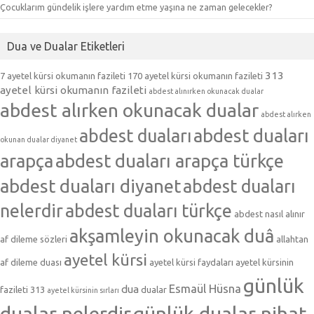
Çocuklarım gündelik işlere yardım etme yaşına ne zaman gelecekler?
Dua ve Dualar Etiketleri
313
7 ayetel kürsi okumanın fazileti
170 ayetel kürsi okumanın fazileti
ayetel kürsi okumanın fazileti
abdest alınırken okunacak dualar
abdest alırken okunacak dualar
abdest alırken
abdest duaları
abdest duaları
okunan dualar diyanet
arapça
abdest duaları arapça türkçe
abdest duaları diyanet
abdest duaları
nelerdir
abdest duaları türkçe
abdest nasıl alınır
akşamleyin okunacak duâ
af dileme sözleri
allahtan
ayetel kürsi
af dileme duası
ayetel kürsi faydaları
ayetel kürsinin
günlük
Esmaül Hüsna
dua
fazileti 313
dualar
ayetel kürsinin sırları
dualar nelerdir
günlük dualar nihat