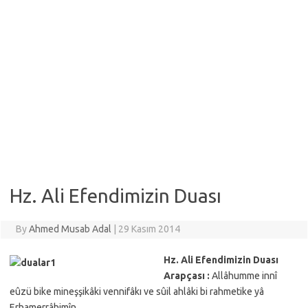
Hz. Ali Efendimizin Duası
By
Ahmed Musab Adal
|
29 Kasım 2014
Hz. Ali Efendimizin Duası
Arapçası :
Allâhumme innî
eûzü bike mineşşikâki vennifâkı ve sûil ahlâki bi rahmetike yâ
Erhamerrâhimîn