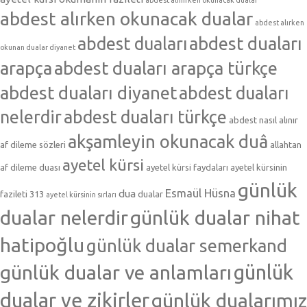
abdest alırken okunacak dualar
abdest alırken
abdest duaları
abdest duaları
okunan dualar diyanet
arapça
abdest duaları arapça türkçe
abdest duaları diyanet
abdest duaları
nelerdir
abdest duaları türkçe
abdest nasıl alınır
akşamleyin okunacak duâ
af dileme sözleri
allahtan
ayetel kürsi
af dileme duası
ayetel kürsi faydaları
ayetel kürsinin
günlük
Esmaül Hüsna
dua
fazileti 313
dualar
ayetel kürsinin sırları
dualar nelerdir
günlük dualar nihat
hatipoğlu
günlük dualar semerkand
günlük dualar ve anlamları
günlük
dualar ve zikirler
günlük dualarımız