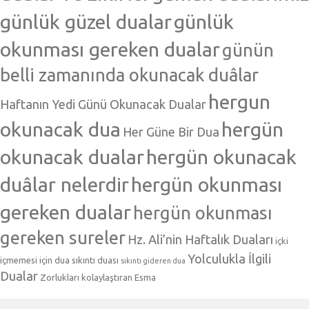
günlük güzel dualar
günlük
okunması gereken dualar
günün
belli zamanında okunacak duâlar
hergun
Haftanın Yedi Günü Okunacak Dualar
okunacak dua
hergün
Her Güne Bir Dua
okunacak dualar
hergün okunacak
duâlar nelerdir
hergün okunması
gereken dualar
hergün okunması
gereken sureler
Hz. Ali’nin Haftalık Duaları
içki
Yolculukla İlgili
içmemesi için dua
sıkıntı duası
sıkıntı gideren dua
Dualar
Zorlukları kolaylaştıran Esma