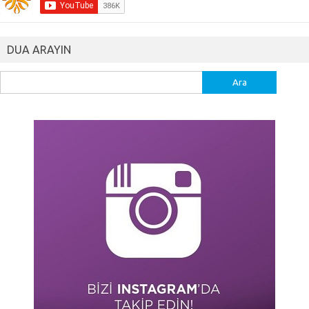
DUA ARAYIN
Arama: