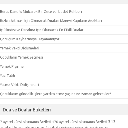
Berat Kandili: Mübarek Bir Gece ve İbadet Rehberi
Rızkın Artması İçin Okunacak Dualar: Manevi Kapıların Anahtarı
İç Sıkıntısı ve Daralma İçin Okunacak En Etkili Dualar
Çocuğum Kaybetmeye Dayanamıyor.
Yemek Vakti Didişmeleri
Çocukların Yemek Seçmesi
Yemek Pişirme
Yaz Tatili
Yatma Vakti Didişmeleri
Çocuklarım gündelik işlere yardım etme yaşına ne zaman gelecekler?
Dua ve Dualar Etiketleri
313
7 ayetel kürsi okumanın fazileti
170 ayetel kürsi okumanın fazileti
ayetel kürsi okumanın fazileti
abdest alınırken okunacak dualar