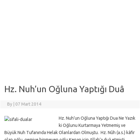
Hz. Nuh’un Oğluna Yaptığı Duâ
By
|
07 Mart 2014
Hz. Nuh’un Oğluna Yaptığı Dua Ne Yazık
ki Oğlunu Kurtarmaya Yetmemiş ve
Büyük Nuh Tufanında Helak Olanlardan Olmuştu. Hz. Nûh (a.s.) kâfir
olan oğlu, gemiye binmeyen oğlu Kenan için Allah’a duâ etmişti.