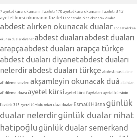
313
7 ayetel kürsi okumanın fazileti
170 ayetel kürsi okumanın fazileti
ayetel kürsi okumanın fazileti
abdest alınırken okunacak dualar
abdest alırken okunacak dualar
abdest alırken
abdest duaları
abdest duaları
okunan dualar diyanet
arapça
abdest duaları arapça türkçe
abdest duaları diyanet
abdest duaları
nelerdir
abdest duaları türkçe
abdest nasıl alınır
akşamleyin okunacak duâ
af dileme sözleri
allahtan
ayetel kürsi
af dileme duası
ayetel kürsi faydaları
ayetel kürsinin
günlük
Esmaül Hüsna
dua
fazileti 313
dualar
ayetel kürsinin sırları
dualar nelerdir
günlük dualar nihat
hatipoğlu
günlük dualar semerkand