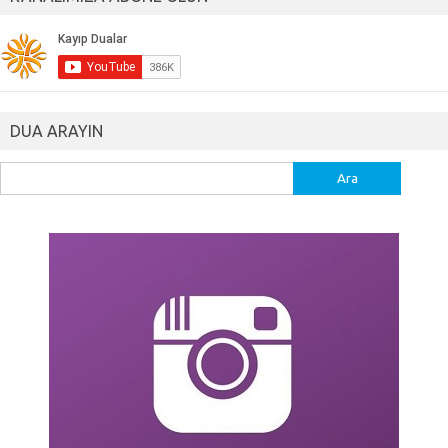
DUA ARAYIN
Arama: