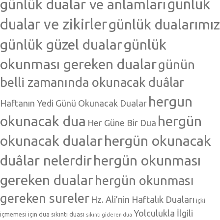
günlük dualar ve anlamları
günlük
dualar ve zikirler
günlük dualarımız
günlük güzel dualar
günlük
okunması gereken dualar
günün
belli zamanında okunacak duâlar
hergun
Haftanın Yedi Günü Okunacak Dualar
okunacak dua
hergün
Her Güne Bir Dua
okunacak dualar
hergün okunacak
duâlar nelerdir
hergün okunması
gereken dualar
hergün okunması
gereken sureler
Hz. Ali’nin Haftalık Duaları
içki
Yolculukla İlgili
içmemesi için dua
sıkıntı duası
sıkıntı gideren dua