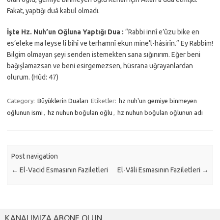
Fakat, yaptığı duâ kabul olmadı.
İşte Hz. Nuh’un Oğluna Yaptığı Dua :
“Rabbi innî e’ûzu bike en
es’eleke ma leyse lî bihî ve terhamnî ekun mine’l-hâsirîn.” Ey Rabbim!
Bilgim olmayan şeyi senden istemekten sana sığınırım. Eğer beni
bağışlamazsan ve beni esirgemezsen, hüsrana uğrayanlardan
olurum. (Hûd: 47)
Category:
Büyüklerin Duaları
Etiketler:
hz nuh'un gemiye binmeyen
oğlunun ismi
,
hz nuhun boğulan oğlu
,
hz nuhun boğulan oğlunun adı
Post navigation
←
El-Vacid Esmasının Faziletleri
El-Vâli Esmasının Faziletleri
→
KANALIMIZA ABONE OLUN